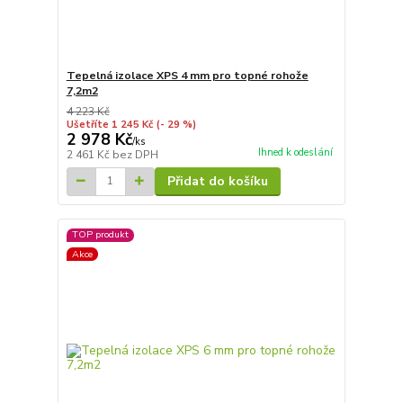
Tepelná izolace XPS 4 mm pro topné rohože
7,2m2
4 223 Kč
Ušetříte 1 245 Kč
(- 29 %)
2 978 Kč
/
ks
Ihned k odeslání
2 461 Kč
bez DPH
Přidat do košíku
TOP produkt
Akce