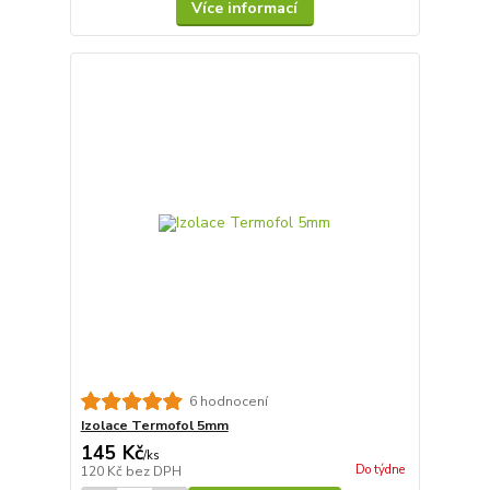
Více informací
6 hodnocení
Izolace Termofol 5mm
145 Kč
/
ks
Do týdne
120 Kč
bez DPH