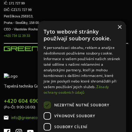
IČ: 171 727 99      
DIČ: CZ171 727 99
Petržílkova 2583/13, 
Praha - Stodůlky, 158 00 
×
CEO - Vlastislav Rouha ml.
Tyto webové stránky
+420 734 11 39 33
používají soubory cookie.
K personalizaci obsahu, reklam a analýze
návštěvnosti používáme soubory cookie.
Informace o vašem používání našich stránek
také sdílíme s našimi reklamními a
analytickými partnery, kteří je mohou
kombinovat s dalšími informacemi, které
jste jim poskytli nebo které shromáždili při
Tepelná technika Greeneco
vašem používání jejich služeb.
Zásady
ochrany osobních údajů
+420 604 690 848
NEZBYTNĚ NUTNÉ SOUBORY
(Po-Čt: 9:00-16:00)
VÝKONOVÉ SOUBORY
info@greeneco.cz
SOUBORY CÍLENÍ