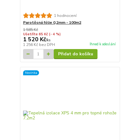
1 hodnocení
Parotěsná fólie 0,2mm - 100m2
1 585 Kč
Ušetříte 65 Kč
(- 4 %)
1 520 Kč
/
ks
Ihned k odeslání
1 256 Kč
bez DPH
Přidat do košíku
Novinka