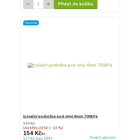
Přidat do košíku
Novinka
Izolační podložka pod vinyl 6mm 700kPa
177 Kč
Ušetříte 23 Kč
(- 13 %)
154 Kč
/
ks
Ihned k odeslání
127 Kč
bez DPH