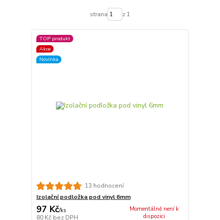
strana
z 1
TOP produkt
Akce
Novinka
13 hodnocení
Izolační podložka pod vinyl 6mm
97 Kč
Momentálně není k
/
ks
dispozici
80 Kč
bez DPH