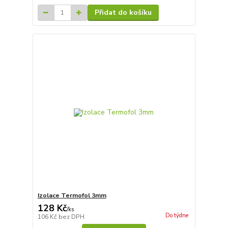
Přidat do košíku
Izolace Termofol 3mm
128 Kč
/
ks
Do týdne
106 Kč
bez DPH