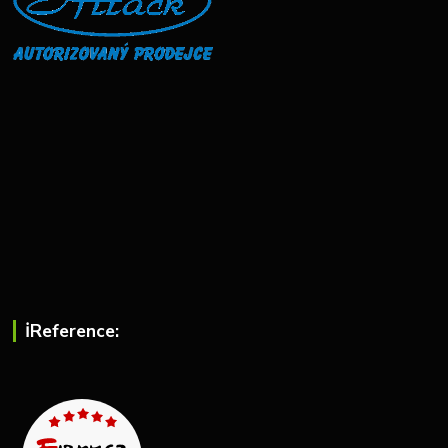
ℹ︎Reference: