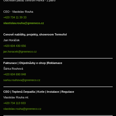
Obchodní pasáž centrum Hůrka - 2.patro
CEO - Vlastislav Rouha 
+420 734 11 39 33 
vlastislav.rouha@greeneco.cz
Cenové nabídky, projekty, showroom Termofol 
Jan Horáček
+420 604 430 656
jan.horacek@greeneco.cz
Fakturace | 
Objednávky e-shop |
Reklamace
Šárka Rouhová
+420 604 690 848
sarka.rouhova@greeneco.cz
CEO | Teplená čerpadla | Kotle | Instalace | Regulace
Vlastislav Rouha ml.
+420 734 113 933
vlastislav.rouha@greeneco.cz