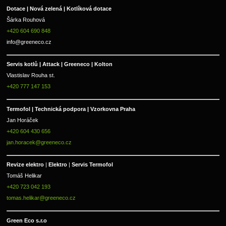
Dotace | Nová zelená | Kotlíková dotace
Šárka Rouhová
+420 604 690 848
info@greeneco.cz
Servis kotlů | Attack | Greeneco | Kolton  
Vlastislav Rouha st.
+420 777 147 153
Termofol | Technická podpora | Vzorkovna Praha
Jan Horáček
+420 604 430 656
jan.horacek@greeneco.cz
Revize elektro 
|
 Elektro 
|
 Servis Termofol 
Tomáš Helikar
+420 723 042 193
tomas.helikar@greeneco.cz
Green Eco s.r.o 