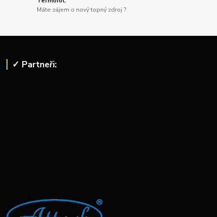
Termofol.
Máte zájem o nový topný zdroj ?
✓ Partneři: