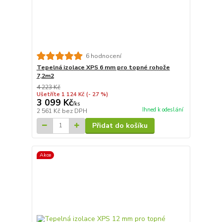
6 hodnocení
Tepelná izolace XPS 6 mm pro topné rohože
7,2m2
4 223 Kč
Ušetříte 1 124 Kč
(- 27 %)
3 099 Kč
/
ks
Ihned k odeslání
2 561 Kč
bez DPH
Přidat do košíku
Akce