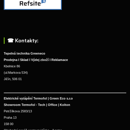
☎︎ Kontakty:
Tepelná technika Greeneco
Prodejna I Sklad I Výdej zboží I Reklamace
Kbelnice 86
(ul.Markova 534)
Jičín, 506 01
Elektrické vytápění Termofol | Green Eco s.r.o
Showroom Termofol - Tech | Office | Kolton
Petržílkova 2583/13
Praha 13
158 00