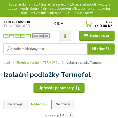
Topenářská firma z Jičína 🔥 Greeneco - 16 let zkušeností, kvality a
spolehlivosti. Rodinná firma s odborným přístupem a komplexními
službami včetně profesionální instalace a servisu.
0
ks
+420 604 690 848
CZK
za
0,00 Kč
(Po-Čt: 9:00-16:00)
Nabídka ✏️
Hledat 🔍
Úvod
Elektrické vytápění TERMOFOL
Izolační podložky Termofol
Izolační podložky Termofol
Upřesnit parametry
Nejnovější
Nejlevnější
Nejdražší
Zobrazuji 1-13 z 13