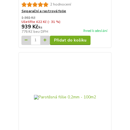
2 hodnocení
Separační a rastrová folie
1 361 Kč
Ušetříte 422 Kč
(- 31 %)
939 Kč
/
ks
Ihned k odeslání
776 Kč
bez DPH
Přidat do košíku