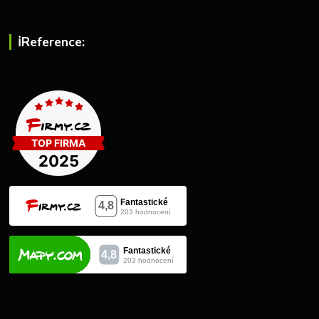
ℹ︎Reference: