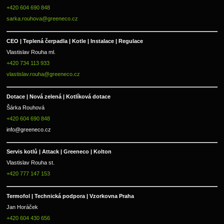
+420 604 690 848
sarka.rouhova@greeneco.cz
CEO | Teplená čerpadla | Kotle | Instalace | Regulace
Vlastislav Rouha ml.
+420 734 113 933
vlastislav.rouha@greeneco.cz
Dotace | Nová zelená | Kotlíková dotace
Šárka Rouhová
+420 604 690 848
info@greeneco.cz
Servis kotlů | Attack | Greeneco | Kolton  
Vlastislav Rouha st.
+420 777 147 153
Termofol | Technická podpora | Vzorkovna Praha
Jan Horáček
+420 604 430 656