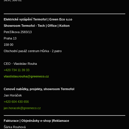
Jičín, 506 01
Elektrické vytápění Termofol | Green Eco s.r.o
Showroom Termofol - Tech | Office | Kolton
Petržílkova 2583/13
Praha 13
158 00
Obchodní pasáž centrum Hůrka - 2.patro
CEO - Vlastislav Rouha 
+420 734 11 39 33 
vlastislav.rouha@greeneco.cz
Cenové nabídky, projekty, showroom Termofol 
Jan Horáček
+420 604 430 656
jan.horacek@greeneco.cz
Fakturace | 
Objednávky e-shop |
Reklamace
Šárka Rouhová