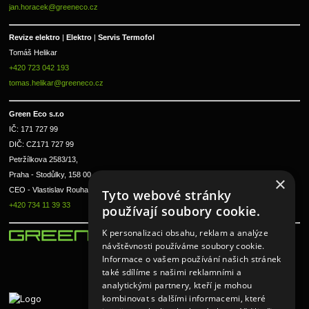
jan.horacek@greeneco.cz
Revize elektro 
|
 Elektro 
|
 Servis Termofol 
Tomáš Helikar
+420 723 042 193
tomas.helikar@greeneco.cz
Green Eco s.r.o 
IČ: 171 727 99      
DIČ: CZ171 727 99
Petržílkova 2583/13, 
Praha - Stodůlky, 158 00 
×
CEO - Vlastislav Rouha ml.
Tyto webové stránky
+420 734 11 39 33
používají soubory cookie.
K personalizaci obsahu, reklam a analýze
návštěvnosti používáme soubory cookie.
Informace o vašem používání našich stránek
také sdílíme s našimi reklamními a
analytickými partnery, kteří je mohou
kombinovat s dalšími informacemi, které