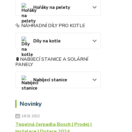
Hořáky na pelety
🔩 NÁHRADNÍ DÍLY PRO KOTLE
Díly na kotle
🔋NABÍJECÍ STANICE A SOLÁRNÍ
PANELY
Nabíjecí stanice
Novinky
18.01.2022
Tepelná čerpadla Bosch | Prodej |
Instalace | Dotace 2024