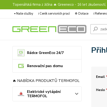
Topenářská firma z Jičína 🔥 Greeneco - 16 let zkušeností,
▪️ Naše služby
ℹ︎ Ceník servisních prací
♽ Dotace
ℹ︎ Refere
Přih
Rádce GreenEco 24/7
Renovační pas domu
Email
🔥 NABÍDKA PRODUKTŮ TERMOFOL
Heslo
Elektrické vytápění
TERMOFOL