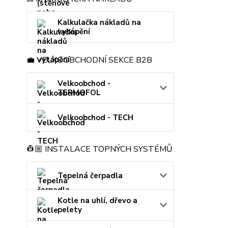
Kalkulačka nákladů na
vytápění
💼 VELKOOBCHODNÍ SEKCE B2B
Velkoobchod -
TERMOFOL
Velkoobchod - TECH
👷🏼 INSTALACE TOPNÝCH SYSTÉMŮ
Tepelná čerpadla
Kotle na uhlí, dřevo a
pelety