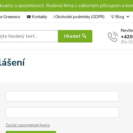
 kvality a spolehlivosti. Rodinná firma s odborným přístupem a kom
nce Greeneco
☎︎ Kontakty
ℹ︎ Obchodní podmínky (GDPR)
💡 Blog
Nevíte
Hledat 🔍
+420
(Po-Čt
lášení
*
*
Zaslat zapomenuté heslo