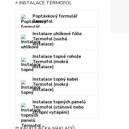
⚡ INSTALACE TERMOFOL
Poptávkový formulář
Termofol
Instalace uhlíkové fólie
Termofol (suchá
instalace)
Instalace topné rohože
Termofol (mokrá
instalace)
Instalace topný kabel
Termofol (mokrá
instalace)
Instalace topných panelů
Termofol (stěnové nebo
stropní vytápění)
⚖️ KALKULAČKA NÁKLADŮ