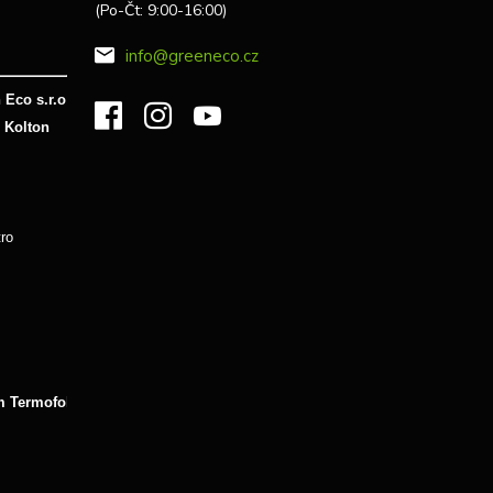
(Po-Čt: 9:00-16:00)
info@greeneco.cz
 Eco s.r.o
| Kolton
ro
m Termofol 