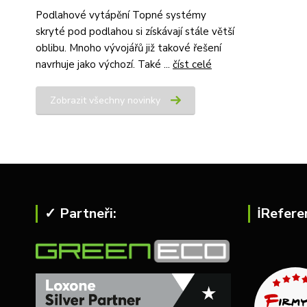
Podlahové vytápění Topné systémy
skryté pod podlahou si získávají stále větší
oblibu. Mnoho vývojářů již takové řešení
navrhuje jako výchozí. Také ...
číst celé
Zobrazit všechny novinky
✓ Partneři:
ℹ︎Refere