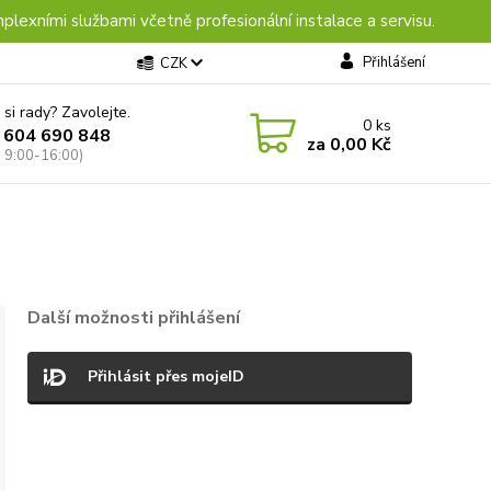
plexními službami včetně profesionální instalace a servisu.
Přihlášení
CZK
 si rady? Zavolejte.
0
ks
 604 690 848
za
0,00 Kč
: 9:00-16:00)
Další možnosti přihlášení
Přihlásit přes mojeID