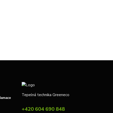
Tepelná technika Greeneco
klamace
+420 604 690 848