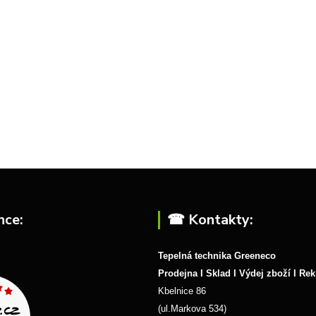
nce:
☎︎ Kontakty:
Tepelná technika Greeneco
Prodejna I Sklad I Výdej zboží I Re
Kbelnice 86
(ul.Markova 534)