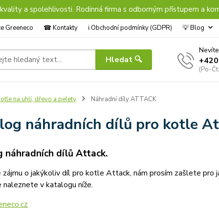
 kvality a spolehlivosti. Rodinná firma s odborným přístupem a kom
nce Greeneco
☎︎ Kontakty
ℹ︎ Obchodní podmínky (GDPR)
💡 Blog
Nevíte
Hledat 🔍
+420
(Po-Čt
otle na uhlí, dřevo a pelety
Náhradní díly ATTACK
log náhradních dílů pro kotle A
 náhradních dílů Attack.
 zájmu o jakýkoliv díl pro kotle Attack, nám prosím zašlete pro 
 naleznete v katalogu níže.
eneco.cz