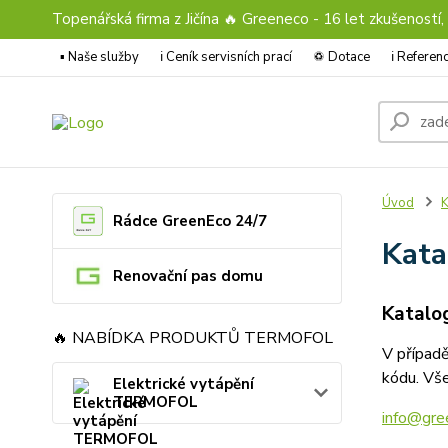
Topenářská firma z Jičína 🔥 Greeneco - 16 let zkušeností,
▪️ Naše služby
ℹ︎ Ceník servisních prací
♽ Dotace
ℹ︎ Refere
Úvod
K
Rádce GreenEco 24/7
Kata
Renovační pas domu
Katalog
🔥 NABÍDKA PRODUKTŮ TERMOFOL
V případě
kódu. Vše
Elektrické vytápění
TERMOFOL
info@gre