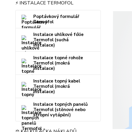
⚡ INSTALACE TERMOFOL
Poptávkový formulář
Termofol
Instalace uhlíkové fólie
Termofol (suchá
instalace)
Instalace topné rohože
Termofol (mokrá
instalace)
Instalace topný kabel
Termofol (mokrá
instalace)
Instalace topných panelů
Termofol (stěnové nebo
stropní vytápění)
⚖️ KALKULAČKA NÁKLADŮ