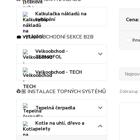
Kalkulačka nákladů na
vytápění
Cena:
💼 VELKOOBCHODNÍ SEKCE B2B
Ihn
Velkoobchod -
TERMOFOL
Velkoobchod - TECH
Nejnově
👷🏼 INSTALACE TOPNÝCH SYSTÉMŮ
Zobrazuji 
Tepelná čerpadla
Kotle na uhlí, dřevo a
pelety