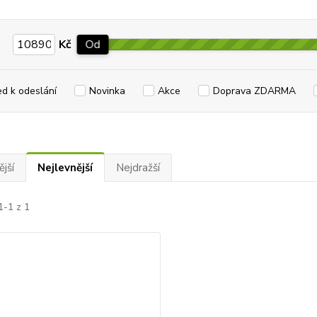
Kč
Od
ed k odeslání
Novinka
Akce
Doprava ZDARMA
jší
Nejlevnější
Nejdražší
1-1 z 1