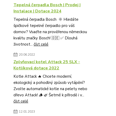
Tepelná čerpadla Bosch | Prodej |
Instalace | Dotace 2024
Tepelná čerpadla Bosch 🌞 Hledáte
špičkové tepelné čerpadlo pro váš
domov? Vsaďte na prověřenou německou
kvalitu značky Bosch! 🇩🇪 ✅ Dlouhá
životnost...
číst celé
20.06.2022
Zplyňovací kotel Attack 25 SLX -
Kotlíková dotace 2022
Kotle Attack 🔥 Chcete moderní,
ekologický a pohodlný způsob vytápění?
Zvolte automatické kotle na pelety nebo
dřevo Attack! 🪵 🌿 Šetrné k přírodě i v...
číst celé
12.01.2023