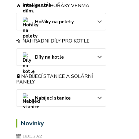
🔥 PELETOVÉ HOŘÁKY VENMA
Hořáky na pelety
🔩 NÁHRADNÍ DÍLY PRO KOTLE
Díly na kotle
🔋NABÍJECÍ STANICE A SOLÁRNÍ
PANELY
Nabíjecí stanice
Novinky
18.01.2022