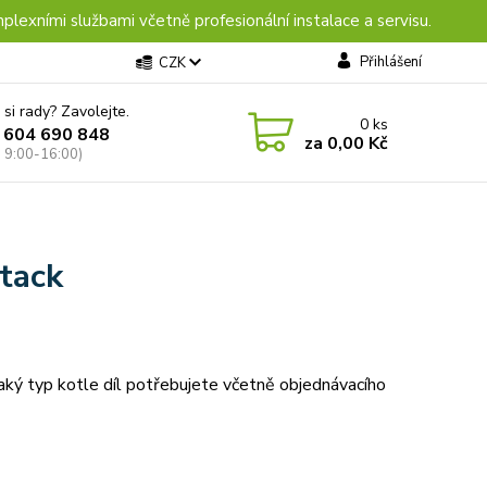
plexními službami včetně profesionální instalace a servisu.
Přihlášení
CZK
 si rady? Zavolejte.
0
ks
 604 690 848
za
0,00 Kč
: 9:00-16:00)
ttack
jaký typ kotle díl potřebujete včetně objednávacího