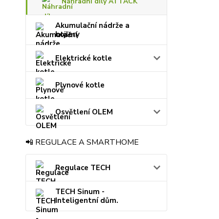
Náhradní díly ATTACK
Akumulační nádrže a
bojlery
Elektrické kotle
Plynové kotle
Osvětlení OLEM
📲 REGULACE A SMARTHOME
Regulace TECH
TECH Sinum -
Inteligentní dům.