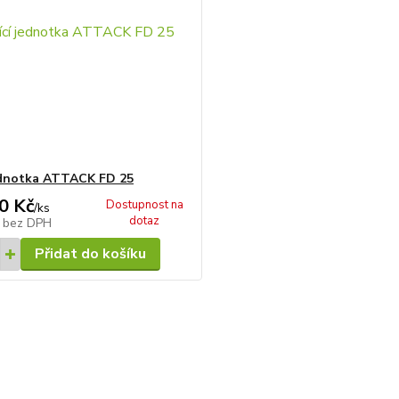
jednotka ATTACK FD 25
0 Kč
Dostupnost na
/
ks
dotaz
č
bez DPH
Přidat do košíku