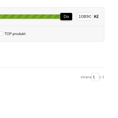
Do
Kč
TOP produkt
strana
z 1