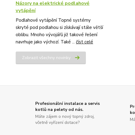
Názory na elektrické podlahové
vytápění
Podlahové vytápění Topné systémy
skryté pod podlahou si získávají stále větší
oblibu. Mnoho vývojářů již takové řešení
navrhuje jako výchozí. Také ...
číst celé
Zobrazit všechny novinky
Profesionální instalace a servis
Pr
kotlů na pelety od nás.
ko
Máte zájem o nový topný zdroj,
Má
včetně vyřízení dotace?