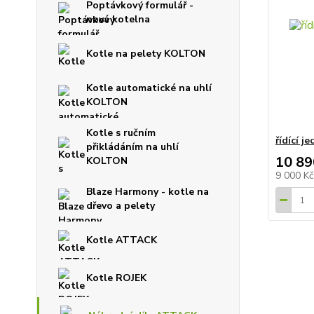
Poptávkový formulář -
nová kotelna
Kotle na pelety KOLTON
Kotle automatické na uhlí
KOLTON
Kotle s ručním
řídící 
přikládáním na uhlí
10 89
KOLTON
9 000 K
Blaze Harmony - kotle na
dřevo a pelety
Kotle ATTACK
Kotle ROJEK