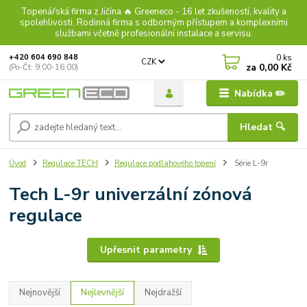
Topenářská firma z Jičína 🔥 Greeneco - 16 let zkušeností, kvality a
spolehlivosti. Rodinná firma s odborným přístupem a komplexními
službami včetně profesionální instalace a servisu.
0
ks
+420 604 690 848
CZK
za
0,00 Kč
(Po-Čt: 9:00-16:00)
Nabídka ✏️
Hledat 🔍
Úvod
Regulace TECH
Regulace podlahového topení
Série L-9r
Tech L-9r univerzální zónová
regulace
Upřesnit parametry
Nejnovější
Nejlevnější
Nejdražší