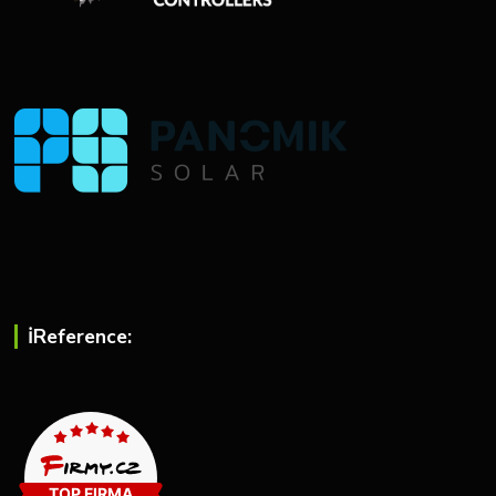
ℹ︎Reference: