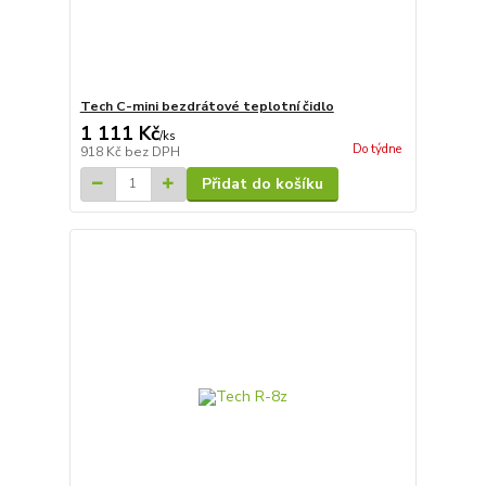
Tech C-mini bezdrátové teplotní čidlo
1 111 Kč
/
ks
Do týdne
918 Kč
bez DPH
Přidat do košíku