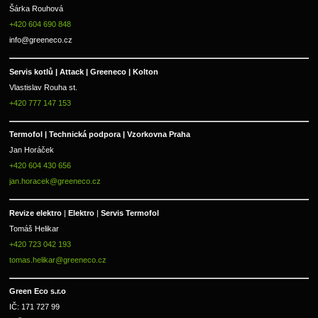
Šárka Rouhová
+420 604 690 848
info@greeneco.cz
Servis kotlů | Attack | Greeneco | Kolton  
Vlastislav Rouha st.
+420 777 147 153
Termofol | Technická podpora | Vzorkovna Praha
Jan Horáček
+420 604 430 656
jan.horacek@greeneco.cz
Revize elektro 
|
 Elektro 
|
 Servis Termofol 
Tomáš Helikar
+420 723 042 193
tomas.helikar@greeneco.cz
Green Eco s.r.o 
IČ: 171 727 99      