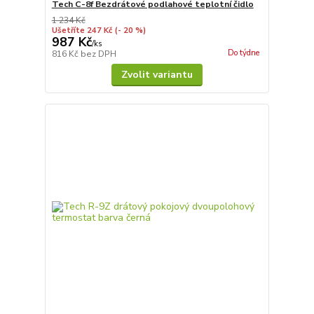
Tech C-8f Bezdrátové podlahové teplotní čidlo
1 234 Kč
Ušetříte 247 Kč
(- 20 %)
987 Kč
/
ks
Do týdne
816 Kč
bez DPH
Zvolit variantu