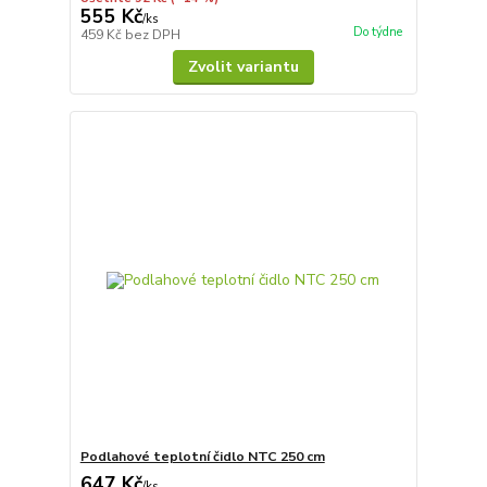
555 Kč
/
ks
Do týdne
459 Kč
bez DPH
Zvolit variantu
Podlahové teplotní čidlo NTC 250 cm
647 Kč
/
ks