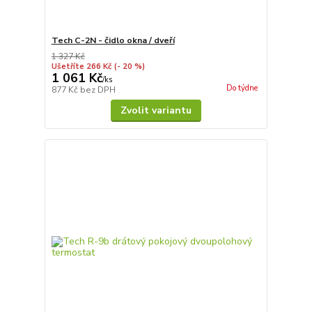
Tech C-2N - čidlo okna / dveří
1 327 Kč
Ušetříte 266 Kč
(- 20 %)
1 061 Kč
/
ks
Do týdne
877 Kč
bez DPH
Zvolit variantu