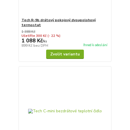
Tech R-9b drátový pokojový dvoupolohový
termostat
1 388 Kč
Ušetříte 300 Kč
(- 22 %)
1 088 Kč
/
ks
Ihned k odeslání
899 Kč
bez DPH
Zvolit variantu