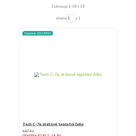
Zobrazuji 1-18 z 18
strana
z 1
Doprava ZDARMA
Tech C-7p drátové teplotní čidlo
647 Kč
Ušetříte 92 Kč
(- 14 %)