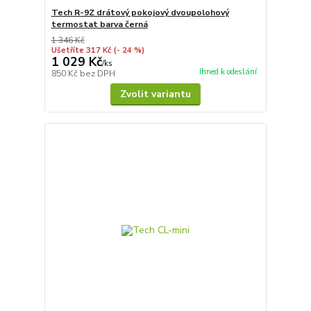
Tech R-9Z drátový pokojový dvoupolohový
termostat barva černá
1 346 Kč
Ušetříte 317 Kč
(- 24 %)
1 029 Kč
/
ks
Ihned k odeslání
850 Kč
bez DPH
Zvolit variantu