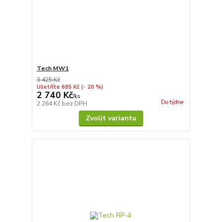
Tech MW1
3 425 Kč
Ušetříte 685 Kč
(- 20 %)
2 740 Kč
/
ks
Do týdne
2 264 Kč
bez DPH
Zvolit variantu