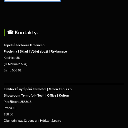
☎︎ Kontakty:
Tepelná technika Greeneco
Prodejna I Sklad I Výdej zboží I Reklamace
Kbelnice 86
(ul.Markova 534)
Jičín, 506 01
Elektrické vytápění Termofol | Green Eco s.r.o
Showroom Termofol - Tech | Office | Kolton
Petržílkova 2583/13
Praha 13
158 00
Obchodní pasáž centrum Hůrka - 2.patro