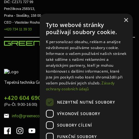
DIČ: CZ171 727 99
Petržílkova 2583/13, 
Praha - Stodůlky, 158 00 
×
CEO - Vlastislav Rouha ml.
Tyto webové stránky
+420 734 11 39 33
používají soubory cookie.
K personalizaci obsahu, reklam a analýze
návštěvnosti používáme soubory cookie.
Informace o vašem používání našich stránek
také sdílíme s našimi reklamními a
analytickými partnery, kteří je mohou
kombinovat s dalšími informacemi, které
jste jim poskytli nebo které shromáždili při
Tepelná technika Greeneco
vašem používání jejich služeb.
Zásady
ochrany osobních údajů
+420 604 690 848
NEZBYTNĚ NUTNÉ SOUBORY
(Po-Čt: 9:00-16:00)
VÝKONOVÉ SOUBORY
info@greeneco.cz
SOUBORY CÍLENÍ
FUNKČNÍ SOUBORY