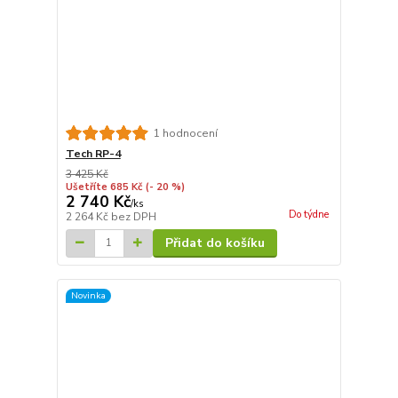
1 hodnocení
Tech RP-4
3 425 Kč
Ušetříte 685 Kč
(- 20 %)
2 740 Kč
/
ks
Do týdne
2 264 Kč
bez DPH
Přidat do košíku
Novinka