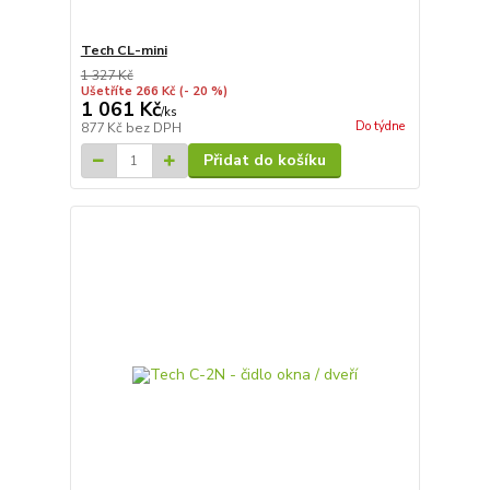
Tech CL-mini
1 327 Kč
Ušetříte 266 Kč
(- 20 %)
1 061 Kč
/
ks
Do týdne
877 Kč
bez DPH
Přidat do košíku