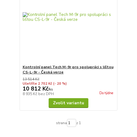
Kontrolní panel Tech M-9r pro spolupráci s lištou
CS-L-9r - Česká verze
13 514 Kč
Ušetříte 2 702 Kč
(- 20 %)
10 812 Kč
/
ks
Do týdne
8 935 Kč
bez DPH
Zvolit variantu
strana
z 1