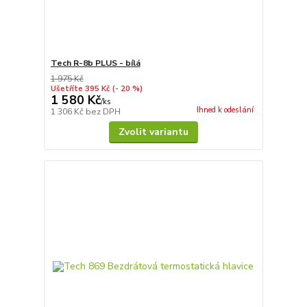
Tech R-8b PLUS - bílá
1 975 Kč
Ušetříte 395 Kč
(- 20 %)
1 580 Kč
/
ks
Ihned k odeslání
1 306 Kč
bez DPH
Zvolit variantu