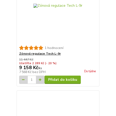
1 hodnocení
Zónová regulace Tech L-9r
11 447 Kč
Ušetříte 2 289 Kč
(- 20 %)
9 158 Kč
/
ks
Do týdne
7 568 Kč
bez DPH
Přidat do košíku