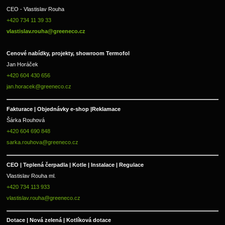
CEO - Vlastislav Rouha 
+420 734 11 39 33 
vlastislav.rouha@greeneco.cz
Cenové nabídky, projekty, showroom Termofol 
Jan Horáček
+420 604 430 656
jan.horacek@greeneco.cz
Fakturace | 
Objednávky e-shop |
Reklamace
Šárka Rouhová
+420 604 690 848
sarka.rouhova@greeneco.cz
CEO | Teplená čerpadla | Kotle | Instalace | Regulace
Vlastislav Rouha ml.
+420 734 113 933
vlastislav.rouha@greeneco.cz
Dotace | Nová zelená | Kotlíková dotace