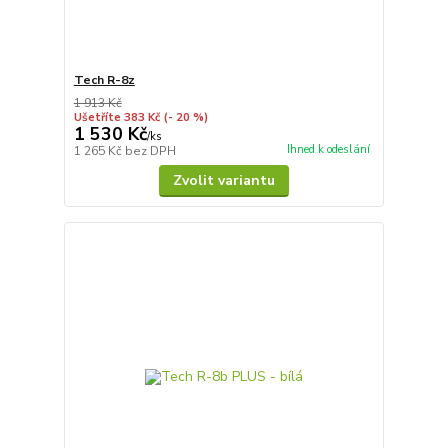
Tech R-8z
1 913 Kč
Ušetříte 383 Kč
(- 20 %)
1 530 Kč
/
ks
Ihned k odeslání
1 265 Kč
bez DPH
Zvolit variantu