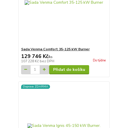
Sada Venma Comfort 35-125 kW Burner
129 746 Kč
/
ks
Do týdne
107 228 Kč
bez DPH
Přidat do košíku
Doprava ZDARMA