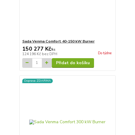
Sada Venma Comfort 40-150 kW Burner
150 277 Kč
/
ks
Do týdne
124 196 Kč
bez DPH
Přidat do košíku
Doprava ZDARMA