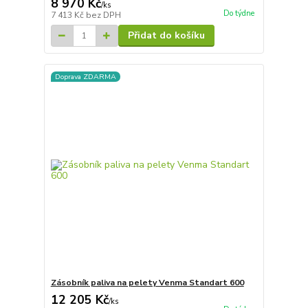
8 970 Kč
/
ks
Do týdne
7 413 Kč
bez DPH
Přidat do košíku
Doprava ZDARMA
Zásobník paliva na pelety Venma Standart 600
12 205 Kč
/
ks