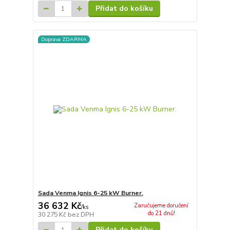
Přidat do košíku
Doprava ZDARMA
Sada Venma Ignis 6-25 kW Burner.
36 632 Kč
Zaručujeme doručení
/
ks
do 21 dnů!
30 275 Kč
bez DPH
Přidat do košíku