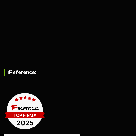
ℹ︎Reference: