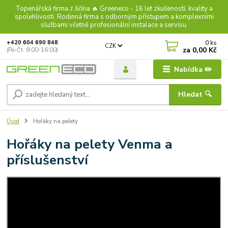
Topenářská firma z Jičína 🔥 Greeneco - 16 let zkušeností, kvality a
spolehlivosti. Rodinná firma s odborným přístupem a komplexními
službami včetně profesionální instalace a servisu.
0
ks
+420 604 690 848
CZK
za
0,00 Kč
(Po-Čt: 9:00-16:00)
Nabídka ✏️
Hledat 🔍
Úvod
Hořáky na pelety
Hořáky na pelety Venma a
příslušenství