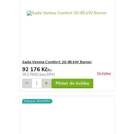
Sada Venma Comfort 20-85 kW Burner
92 176 Kč
/
ks
Do týdne
76 179 Kč
bez DPH
Přidat do košíku
Doprava ZDARMA