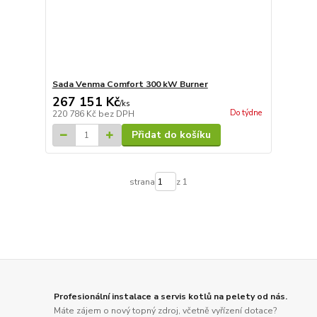
Sada Venma Comfort 300 kW Burner
267 151 Kč
/
ks
Do týdne
220 786 Kč
bez DPH
Přidat do košíku
strana
z 1
Profesionální instalace a servis kotlů na pelety od nás.
Máte zájem o nový topný zdroj, včetně vyřízení dotace?