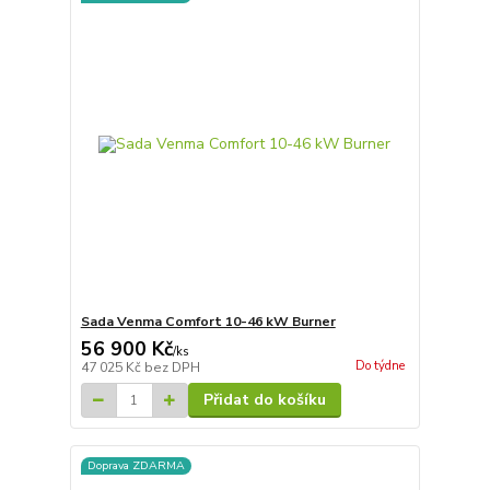
Sada Venma Comfort 10-46 kW Burner
56 900 Kč
/
ks
Do týdne
47 025 Kč
bez DPH
Přidat do košíku
Doprava ZDARMA