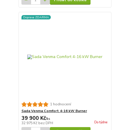
Doprava ZDARMA
1 hodnocení
Sada Venma Comfort 4-16 kW Burner
39 900 Kč
/
ks
Do týdne
32 975 Kč
bez DPH