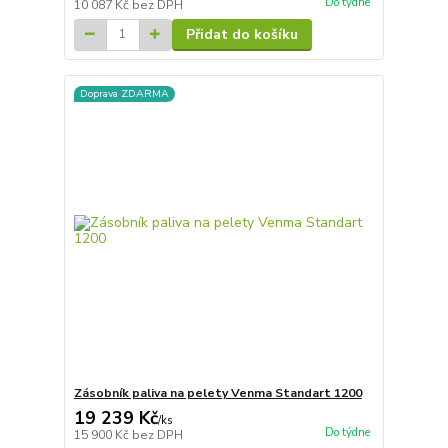
Do týdne
10 087 Kč
bez DPH
Přidat do košíku
Doprava ZDARMA
Zásobník paliva na pelety Venma Standart 1200
19 239 Kč
/
ks
Do týdne
15 900 Kč
bez DPH