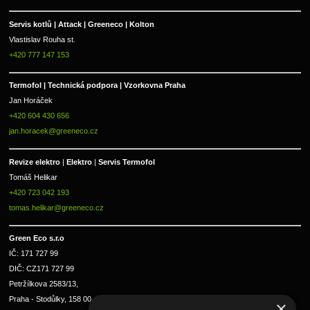
Servis kotlů | Attack | Greeneco | Kolton  
Vlastislav Rouha st.
+420 777 147 153
Termofol | Technická podpora | Vzorkovna Praha
Jan Horáček
+420 604 430 656
jan.horacek@greeneco.cz
Revize elektro 
|
 Elektro 
|
 Servis Termofol 
Tomáš Helikar
+420 723 042 193
tomas.helikar@greeneco.cz
Green Eco s.r.o 
IČ: 171 727 99      
DIČ: CZ171 727 99
Petržílkova 2583/13, 
Praha - Stodůlky, 158 00 
×