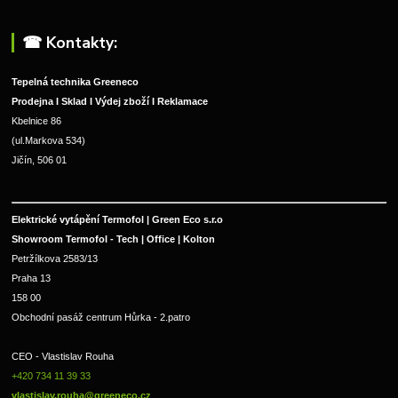
☎︎ Kontakty:
Tepelná technika Greeneco
Prodejna I Sklad I Výdej zboží I Reklamace
Kbelnice 86
(ul.Markova 534)
Jičín, 506 01
Elektrické vytápění Termofol | Green Eco s.r.o
Showroom Termofol - Tech | Office | Kolton
Petržílkova 2583/13
Praha 13
158 00
Obchodní pasáž centrum Hůrka - 2.patro
CEO - Vlastislav Rouha 
+420 734 11 39 33 
vlastislav.rouha@greeneco.cz