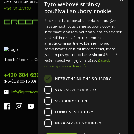
CEO - Vlastislav Rouha ml.
Tyto webové stránky
+420 734 11 39 33
používají soubory cookie.
K personalizaci obsahu, reklam a analýze
návštěvnosti používáme soubory cookie.
Informace o vašem používání našich stránek
také sdílíme s našimi reklamními a
analytickými partnery, kteří je mohou
kombinovat s dalšími informacemi, které
jste jim poskytli nebo které shromáždili při
Tepelná technika Greeneco
vašem používání jejich služeb.
Zásady
ochrany osobních údajů
+420 604 690 848
NEZBYTNĚ NUTNÉ SOUBORY
(Po-Čt: 9:00-16:00)
VÝKONOVÉ SOUBORY
info@greeneco.cz
SOUBORY CÍLENÍ
FUNKČNÍ SOUBORY
NEZAŘAZENÉ SOUBORY