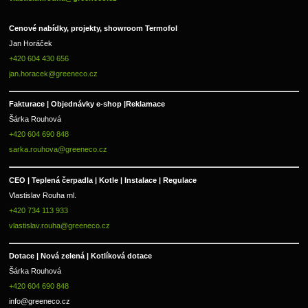
Cenové nabídky, projekty, showroom Termofol 
Jan Horáček
+420 604 430 656
jan.horacek@greeneco.cz
Fakturace | 
Objednávky e-shop |
Reklamace
Šárka Rouhová
+420 604 690 848
sarka.rouhova@greeneco.cz
CEO | Teplená čerpadla | Kotle | Instalace | Regulace
Vlastislav Rouha ml.
+420 734 113 933
vlastislav.rouha@greeneco.cz
Dotace | Nová zelená | Kotlíková dotace
Šárka Rouhová
+420 604 690 848
info@greeneco.cz