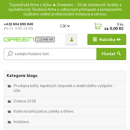
Topenářská firma z Jičína 🔥 Greeneco - 16 let zkušeností, kvality a
spolehlivosti. Rodinná firma s odborným přístupem a komplexními
službami včetně profesionální instalace a servisu.
0
ks
+420 604 690 848
CZK
za
0,00 Kč
(Po-Čt: 9:00-16:00)
Nabídka ✏️
Hledat 🔍
Kategorie blogu
Prodejna kotlů, tepelných čerpadel a elektrického vytápění -
Jičín
Dotace 2026
Kotle na tuhá paliva, pelety a dřevo.
Instalace