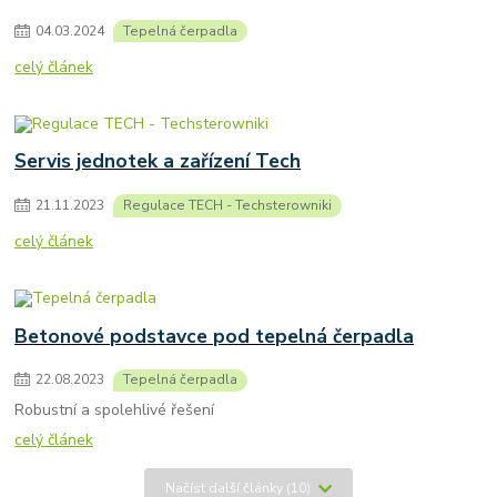
04
.
03
.
2024
Tepelná čerpadla
celý článek
Servis jednotek a zařízení Tech
21
.
11
.
2023
Regulace TECH - Techsterowniki
celý článek
Betonové podstavce pod tepelná čerpadla
22
.
08
.
2023
Tepelná čerpadla
Robustní a spolehlivé řešení
celý článek
Načíst další články (10)