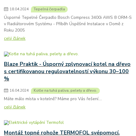
18
.
04
.
2024
Tepelná čerpadla
Úsporné Tepelné Čerpadlo Bosch Compress 3400i AWS 8 ORM-S
v Radiátorovém Systému - Příběh Úspěšné Instalace v Domě z
Roku 2005
celý článek
Blaze Praktik - Úsporný zplynovací kotel na dřevo
s certifikovanou regulovatelností výkonu 30–100
%
16
.
04
.
2024
Kotle na tuhá paliva, pelety a dřevo.
Máte málo místa v kotelně? Máme pro Vás řešení....
celý článek
Montáž topné rohože TERMOFOL svépomocí.