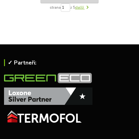
strana
z 5
další
✓ Partneři: