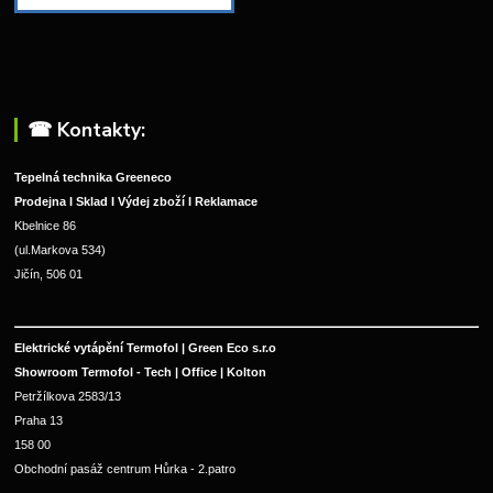
☎︎ Kontakty:
Tepelná technika Greeneco
Prodejna I Sklad I Výdej zboží I Reklamace
Kbelnice 86
(ul.Markova 534)
Jičín, 506 01
Elektrické vytápění Termofol | Green Eco s.r.o
Showroom Termofol - Tech | Office | Kolton
Petržílkova 2583/13
Praha 13
158 00
Obchodní pasáž centrum Hůrka - 2.patro