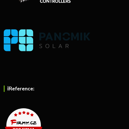
ℹ︎Reference: