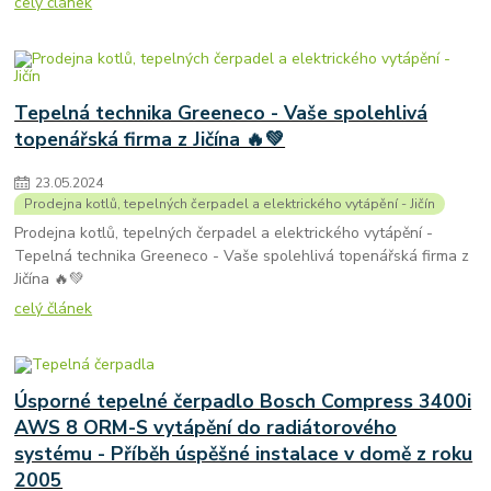
celý článek
Tepelná technika Greeneco - Vaše spolehlivá
topenářská firma z Jičína 🔥💚
23
.
05
.
2024
Prodejna kotlů, tepelných čerpadel a elektrického vytápění - Jičín
Prodejna kotlů, tepelných čerpadel a elektrického vytápění -
Tepelná technika Greeneco - Vaše spolehlivá topenářská firma z
Jičína 🔥💚
celý článek
Úsporné tepelné čerpadlo Bosch Compress 3400i
AWS 8 ORM-S vytápění do radiátorového
systému - Příběh úspěšné instalace v domě z roku
2005