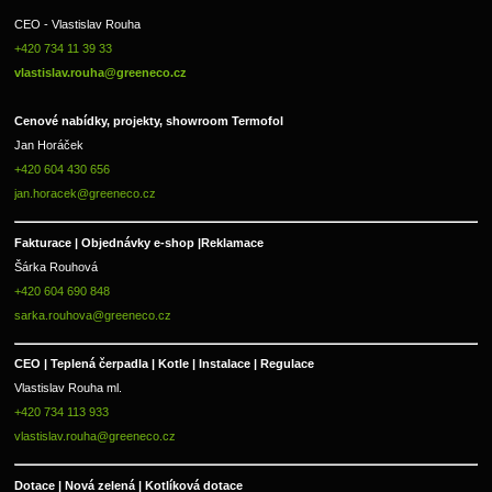
CEO - Vlastislav Rouha 
+420 734 11 39 33 
vlastislav.rouha@greeneco.cz
Cenové nabídky, projekty, showroom Termofol 
Jan Horáček
+420 604 430 656
jan.horacek@greeneco.cz
Fakturace | 
Objednávky e-shop |
Reklamace
Šárka Rouhová
+420 604 690 848
sarka.rouhova@greeneco.cz
CEO | Teplená čerpadla | Kotle | Instalace | Regulace
Vlastislav Rouha ml.
+420 734 113 933
vlastislav.rouha@greeneco.cz
Dotace | Nová zelená | Kotlíková dotace