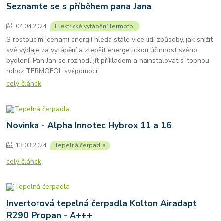
Seznamte se s příběhem pana Jana
04
.
04
.
2024
Elektrické vytápění Termofol
S rostoucími cenami energií hledá stále více lidí způsoby, jak snížit
své výdaje za vytápění a zlepšit energetickou účinnost svého
bydlení. Pan Jan se rozhodl jít příkladem a nainstalovat si topnou
rohož TERMOFOL svépomocí.
celý článek
Novinka - Alpha Innotec Hybrox 11 a 16
13
.
03
.
2024
Tepelná čerpadla
celý článek
Invertorová tepelná čerpadla Kolton Airadapt
R290 Propan - A+++