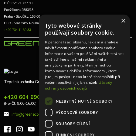
DIČ: CZ171 727 99
Petržílkova 2583/13, 
Praha - Stodůlky, 158 00 
×
CEO - Vlastislav Rouha ml.
Tyto webové stránky
+420 734 11 39 33
používají soubory cookie.
K personalizaci obsahu, reklam a analýze
návštěvnosti používáme soubory cookie.
Informace o vašem používání našich stránek
také sdílíme s našimi reklamními a
analytickými partnery, kteří je mohou
kombinovat s dalšími informacemi, které
jste jim poskytli nebo které shromáždili při
Tepelná technika Greeneco
vašem používání jejich služeb.
Zásady
ochrany osobních údajů
+420 604 690 848
NEZBYTNĚ NUTNÉ SOUBORY
(Po-Čt: 9:00-16:00)
VÝKONOVÉ SOUBORY
info@greeneco.cz
SOUBORY CÍLENÍ
FUNKČNÍ SOUBORY