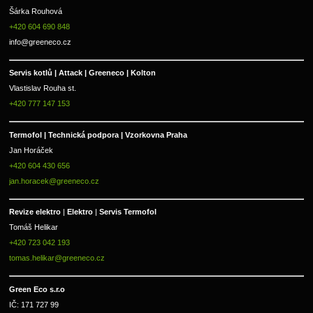
Šárka Rouhová
+420 604 690 848
info@greeneco.cz
Servis kotlů | Attack | Greeneco | Kolton  
Vlastislav Rouha st.
+420 777 147 153
Termofol | Technická podpora | Vzorkovna Praha
Jan Horáček
+420 604 430 656
jan.horacek@greeneco.cz
Revize elektro 
|
 Elektro 
|
 Servis Termofol 
Tomáš Helikar
+420 723 042 193
tomas.helikar@greeneco.cz
Green Eco s.r.o 
IČ: 171 727 99      