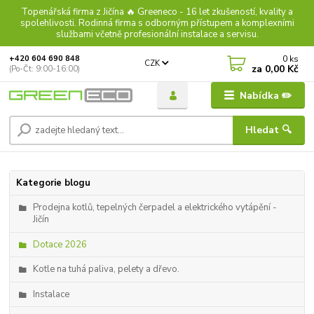
Topenářská firma z Jičína 🔥 Greeneco - 16 let zkušeností, kvality a
spolehlivosti. Rodinná firma s odborným přístupem a komplexními
službami včetně profesionální instalace a servisu.
0
ks
+420 604 690 848
CZK
za
0,00 Kč
(Po-Čt: 9:00-16:00)
Nabídka ✏️
Hledat 🔍
Kategorie blogu
Prodejna kotlů, tepelných čerpadel a elektrického vytápění -
Jičín
Dotace 2026
Kotle na tuhá paliva, pelety a dřevo.
Instalace