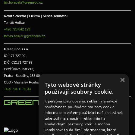
jan.horacek@greeneco.cz
Revize elektro 
|
 Elektro 
|
 Servis Termofol 
Tomáš Helikar
+420 723 042 193
tomas.helikar@greeneco.cz
Green Eco s.r.o 
IČ: 171 727 99      
DIČ: CZ171 727 99
Petržílkova 2583/13, 
Praha - Stodůlky, 158 00 
×
CEO - Vlastislav Rouha ml.
Tyto webové stránky
+420 734 11 39 33
používají soubory cookie.
K personalizaci obsahu, reklam a analýze
návštěvnosti používáme soubory cookie.
Informace o vašem používání našich stránek
také sdílíme s našimi reklamními a
analytickými partnery, kteří je mohou
kombinovat s dalšími informacemi, které