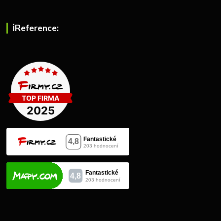
ℹ︎Reference: