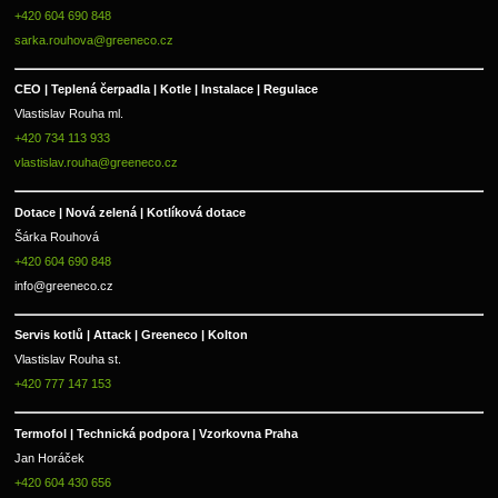
+420 604 690 848
sarka.rouhova@greeneco.cz
CEO | Teplená čerpadla | Kotle | Instalace | Regulace
Vlastislav Rouha ml.
+420 734 113 933
vlastislav.rouha@greeneco.cz
Dotace | Nová zelená | Kotlíková dotace
Šárka Rouhová
+420 604 690 848
info@greeneco.cz
Servis kotlů | Attack | Greeneco | Kolton  
Vlastislav Rouha st.
+420 777 147 153
Termofol | Technická podpora | Vzorkovna Praha
Jan Horáček
+420 604 430 656