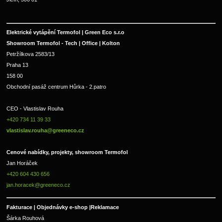
Elektrické vytápění Termofol | Green Eco s.r.o
Showroom Termofol - Tech | Office | Kolton
Petržílkova 2583/13
Praha 13
158 00
Obchodní pasáž centrum Hůrka - 2.patro
CEO - Vlastislav Rouha 
+420 734 11 39 33 
vlastislav.rouha@greeneco.cz
Cenové nabídky, projekty, showroom Termofol 
Jan Horáček
+420 604 430 656
jan.horacek@greeneco.cz
Fakturace | 
Objednávky e-shop |
Reklamace
Šárka Rouhová