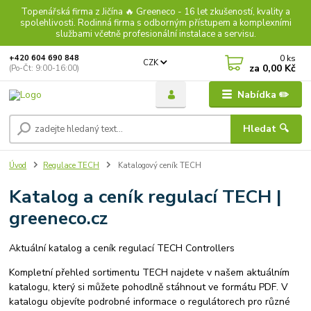
Topenářská firma z Jičína 🔥 Greeneco - 16 let zkušeností, kvality a
spolehlivosti. Rodinná firma s odborným přístupem a komplexními
službami včetně profesionální instalace a servisu.
0
ks
+420 604 690 848
CZK
za
0,00 Kč
(Po-Čt: 9:00-16:00)
Nabídka ✏️
Hledat 🔍
Úvod
Regulace TECH
Katalogový ceník TECH
Katalog a ceník regulací TECH |
greeneco.cz
Aktuální katalog a ceník regulací TECH Controllers
Kompletní přehled sortimentu TECH najdete v našem aktuálním
katalogu, který si můžete pohodlně stáhnout ve formátu PDF. V
katalogu objevíte podrobné informace o regulátorech pro různé