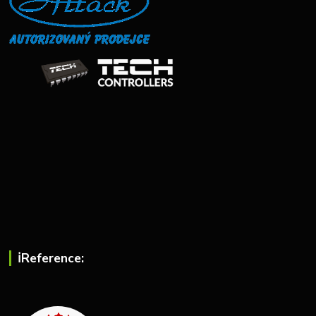
ℹ︎Reference: