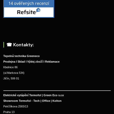
☎︎ Kontakty:
Tepelná technika Greeneco
Prodejna I Sklad I Výdej zboží I Reklamace
Kbelnice 86
(ul.Markova 534)
Jičín, 506 01
Elektrické vytápění Termofol | Green Eco s.r.o
Showroom Termofol - Tech | Office | Kolton
Petržílkova 2583/13
Praha 13