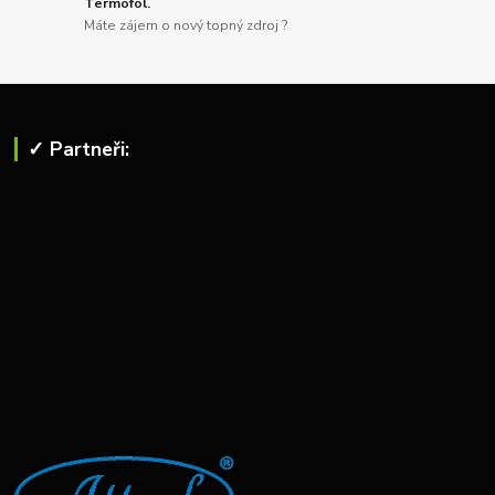
Termofol.
Máte zájem o nový topný zdroj ?
✓ Partneři: