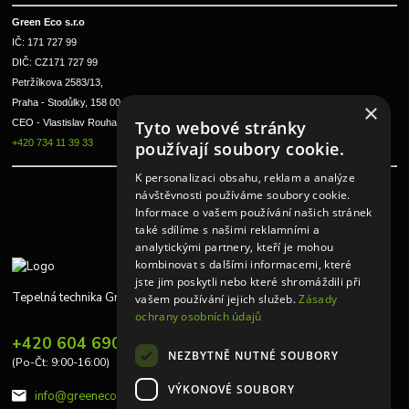
Green Eco s.r.o 
IČ: 171 727 99      
DIČ: CZ171 727 99
Petržílkova 2583/13, 
Praha - Stodůlky, 158 00 
×
Tyto webové stránky
CEO - Vlastislav Rouha ml.
+420 734 11 39 33
používají soubory cookie.
K personalizaci obsahu, reklam a analýze
návštěvnosti používáme soubory cookie.
Informace o vašem používání našich stránek
také sdílíme s našimi reklamními a
analytickými partnery, kteří je mohou
kombinovat s dalšími informacemi, které
jste jim poskytli nebo které shromáždili při
Tepelná technika Greeneco
vašem používání jejich služeb.
Zásady
ochrany osobních údajů
+420 604 690 848
NEZBYTNĚ NUTNÉ SOUBORY
(Po-Čt: 9:00-16:00)
VÝKONOVÉ SOUBORY
info@greeneco.cz