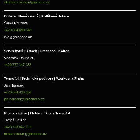
vlastislav.rouha@greeneco.cz
Dotace | Nová zelená | Kotlíková dotace
Šárka Rouhová
+420 604 690 848
info@greeneco.cz
Servis kotlů | Attack | Greeneco | Kolton  
Vlastislav Rouha st.
+420 777 147 153
Termofol | Technická podpora | Vzorkovna Praha
Jan Horáček
+420 604 430 656
jan.horacek@greeneco.cz
Revize elektro 
|
 Elektro 
|
 Servis Termofol 
Tomáš Helikar
+420 723 042 193
tomas.helikar@greeneco.cz