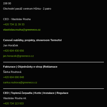
158 00
Obchodní pasáž centrum Hůrka - 2.patro
CEO - Vlastislav Rouha 
+420 734 11 39 33 
vlastislav.rouha@greeneco.cz
Cenové nabídky, projekty, showroom Termofol 
Jan Horáček
+420 604 430 656
jan.horacek@greeneco.cz
Fakturace | 
Objednávky e-shop |
Reklamace
Šárka Rouhová
+420 604 690 848
sarka.rouhova@greeneco.cz
CEO | Teplená čerpadla | Kotle | Instalace | Regulace
Vlastislav Rouha ml.
+420 734 113 933