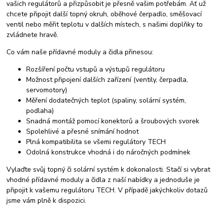
vašich regulátorů a přizpůsobit je přesně vašim potřebám. Ať už
chcete připojit další topný okruh, oběhové čerpadlo, směšovací
ventil nebo měřit teplotu v dalších místech, s našimi doplňky to
zvládnete hravě.
Co vám naše přídavné moduly a čidla přinesou:
Rozšíření počtu vstupů a výstupů regulátoru
Možnost připojení dalších zařízení (ventily, čerpadla,
servomotory)
Měření dodatečných teplot (spaliny, solární systém,
podlaha)
Snadná montáž pomocí konektorů a šroubových svorek
Spolehlivé a přesné snímání hodnot
Plná kompatibilita se všemi regulátory TECH
Odolná konstrukce vhodná i do náročných podmínek
Vylaďte svůj topný či solární systém k dokonalosti. Stačí si vybrat
vhodné přídavné moduly a čidla z naší nabídky a jednoduše je
připojit k vašemu regulátoru TECH. V případě jakýchkoliv dotazů
jsme vám plně k dispozici.