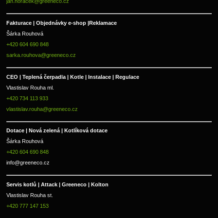
jan.horacek@greeneco.cz
Fakturace | 
Objednávky e-shop |
Reklamace
Šárka Rouhová
+420 604 690 848
sarka.rouhova@greeneco.cz
CEO | Teplená čerpadla | Kotle | Instalace | Regulace
Vlastislav Rouha ml.
+420 734 113 933
vlastislav.rouha@greeneco.cz
Dotace | Nová zelená | Kotlíková dotace
Šárka Rouhová
+420 604 690 848
info@greeneco.cz
Servis kotlů | Attack | Greeneco | Kolton  
Vlastislav Rouha st.
+420 777 147 153