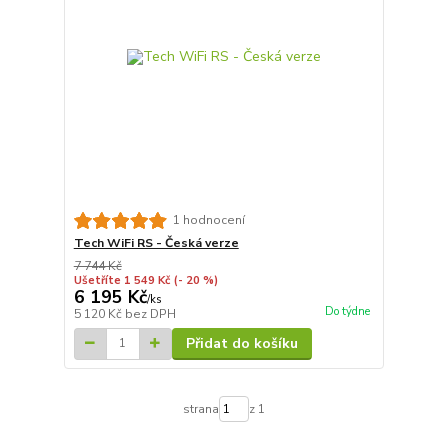
1 hodnocení
Tech WiFi RS - Česká verze
7 744 Kč
Ušetříte 1 549 Kč
(- 20 %)
6 195 Kč
/
ks
Do týdne
5 120 Kč
bez DPH
Přidat do košíku
strana
z 1