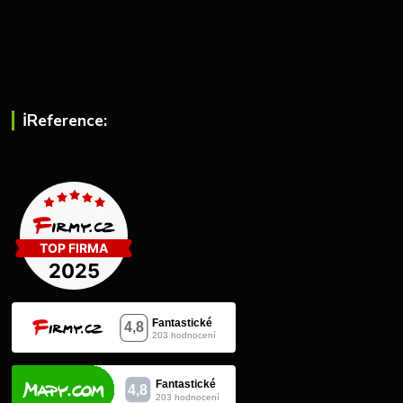
ℹ︎Reference: