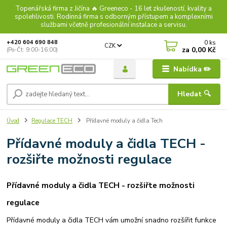
Topenářská firma z Jičína 🔥 Greeneco - 16 let zkušeností, kvality a
spolehlivosti. Rodinná firma s odborným přístupem a komplexními
službami včetně profesionální instalace a servisu.
0
ks
+420 604 690 848
CZK
za
0,00 Kč
(Po-Čt: 9:00-16:00)
Nabídka ✏️
Hledat 🔍
Úvod
Regulace TECH
Přídavné moduly a čidla Tech
Přídavné moduly a čidla TECH -
rozšiřte možnosti regulace
Přídavné moduly a čidla TECH - rozšiřte možnosti
regulace
Přídavné moduly a čidla TECH vám umožní snadno rozšířit funkce