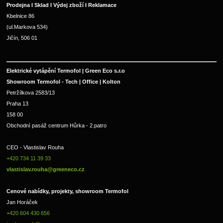
Prodejna I Sklad I Výdej zboží I Reklamace
Kbelnice 86
(ul.Markova 534)
Jičín, 506 01
Elektrické vytápění Termofol | Green Eco s.r.o
Showroom Termofol - Tech | Office | Kolton
Petržílkova 2583/13
Praha 13
158 00
Obchodní pasáž centrum Hůrka - 2.patro
CEO - Vlastislav Rouha 
+420 734 11 39 33 
vlastislav.rouha@greeneco.cz
Cenové nabídky, projekty, showroom Termofol 
Jan Horáček
+420 604 430 656