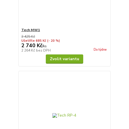
Tech MW1
3 425 Kč
Ušetříte 685 Kč
(- 20 %)
2 740 Kč
/
ks
Do týdne
2 264 Kč
bez DPH
Zvolit variantu