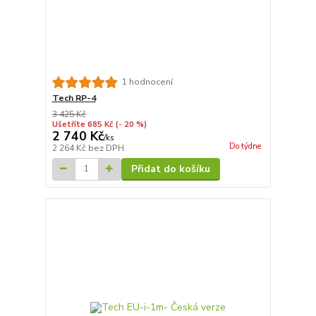
1 hodnocení
Tech RP-4
3 425 Kč
Ušetříte 685 Kč
(- 20 %)
2 740 Kč
/
ks
Do týdne
2 264 Kč
bez DPH
Přidat do košíku