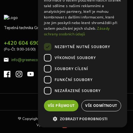
Informace o vašem používání našich stránek
také sdílíme s našimi reklamními a
analytickými partnery, kteří je mohou
kombinovat s dalšími informacemi, které
jste jim poskytli nebo které shromáždili při
Tepelná technika Greeneco
vašem používání jejich služeb.
Zásady
ochrany osobních údajů
+420 604 690 848
NEZBYTNĚ NUTNÉ SOUBORY
(Po-Čt: 9:00-16:00)
VÝKONOVÉ SOUBORY
info@greeneco.cz
SOUBORY CÍLENÍ
FUNKČNÍ SOUBORY
NEZAŘAZENÉ SOUBORY
Upravit sběr cookies.
VŠE PŘIJMOUT
VŠE ODMÍTNOUT
💚 Copyright © 2010 | Tepelná technika Greeneco s.r.o 💚
ZOBRAZIT PODROBNOSTI
Vytvořeno na
Eshop-rychle.cz