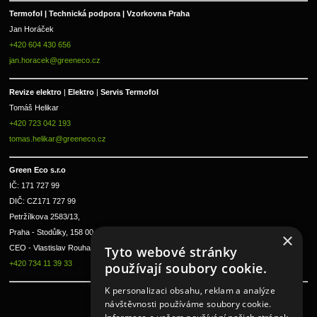
Termofol | Technická podpora | Vzorkovna Praha
Jan Horáček
+420 604 430 656
jan.horacek@greeneco.cz
Revize elektro 
|
 Elektro 
|
 Servis Termofol 
Tomáš Helikar
+420 723 042 193
tomas.helikar@greeneco.cz
Green Eco s.r.o 
IČ: 171 727 99      
DIČ: CZ171 727 99
Petržílkova 2583/13, 
Praha - Stodůlky, 158 00 
×
Tyto webové stránky
CEO - Vlastislav Rouha ml.
+420 734 11 39 33
používají soubory cookie.
K personalizaci obsahu, reklam a analýze
návštěvnosti používáme soubory cookie.