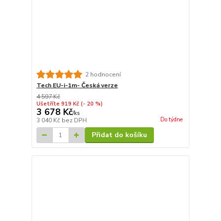
2 hodnocení
Tech EU-i-1m- Česká verze
4 597 Kč
Ušetříte 919 Kč
(- 20 %)
3 678 Kč
/
ks
Do týdne
3 040 Kč
bez DPH
Přidat do košíku