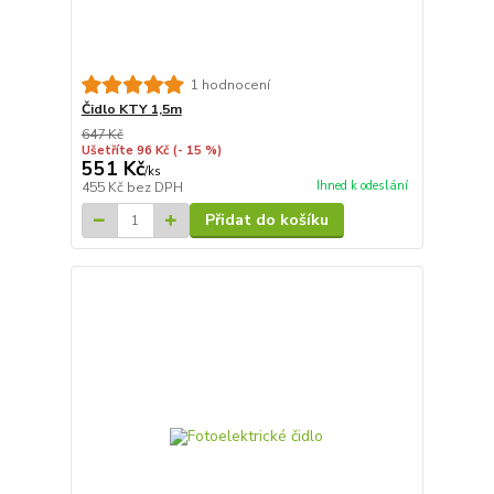
1 hodnocení
Čidlo KTY 1,5m
647 Kč
Ušetříte 96 Kč
(- 15 %)
551 Kč
/
ks
Ihned k odeslání
455 Kč
bez DPH
Přidat do košíku