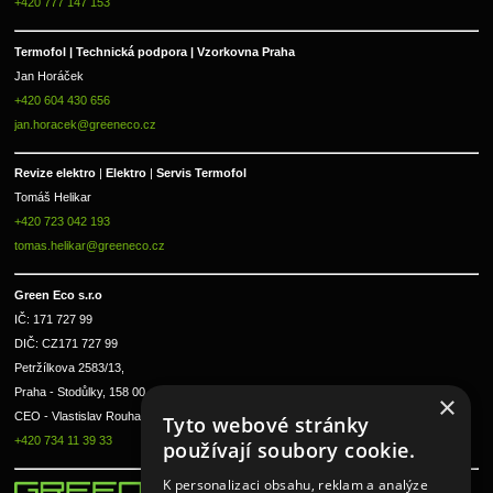
+420 777 147 153
Termofol | Technická podpora | Vzorkovna Praha
Jan Horáček
+420 604 430 656
jan.horacek@greeneco.cz
Revize elektro 
|
 Elektro 
|
 Servis Termofol 
Tomáš Helikar
+420 723 042 193
tomas.helikar@greeneco.cz
Green Eco s.r.o 
IČ: 171 727 99      
DIČ: CZ171 727 99
Petržílkova 2583/13, 
Praha - Stodůlky, 158 00 
×
CEO - Vlastislav Rouha ml.
Tyto webové stránky
+420 734 11 39 33
používají soubory cookie.
K personalizaci obsahu, reklam a analýze