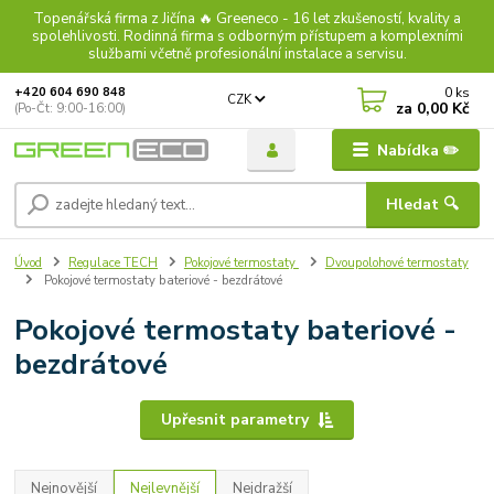
Topenářská firma z Jičína 🔥 Greeneco - 16 let zkušeností, kvality a
spolehlivosti. Rodinná firma s odborným přístupem a komplexními
službami včetně profesionální instalace a servisu.
0
ks
+420 604 690 848
CZK
za
0,00 Kč
(Po-Čt: 9:00-16:00)
Nabídka ✏️
Hledat 🔍
Úvod
Regulace TECH
Pokojové termostaty
Dvoupolohové termostaty
Pokojové termostaty bateriové - bezdrátové
Pokojové termostaty bateriové -
bezdrátové
Upřesnit parametry
Nejnovější
Nejlevnější
Nejdražší