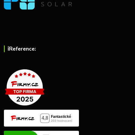
ℹ︎Reference: