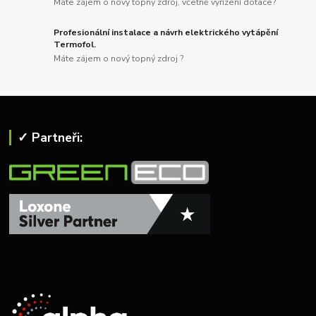
Máte zájem o nový topný zdroj, včetně vyřízení dotace?
Profesionální instalace a návrh elektrického vytápění
Termofol.
Máte zájem o nový topný zdroj ?
✓ Partneři: