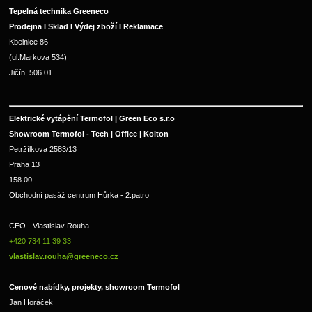
Tepelná technika Greeneco
Prodejna I Sklad I Výdej zboží I Reklamace
Kbelnice 86
(ul.Markova 534)
Jičín, 506 01
Elektrické vytápění Termofol | Green Eco s.r.o
Showroom Termofol - Tech | Office | Kolton
Petržílkova 2583/13
Praha 13
158 00
Obchodní pasáž centrum Hůrka - 2.patro
CEO - Vlastislav Rouha 
+420 734 11 39 33 
vlastislav.rouha@greeneco.cz
Cenové nabídky, projekty, showroom Termofol 
Jan Horáček