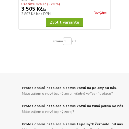
Ušetříte 876 Kč
(- 20 %)
3 505 Kč
/
ks
Do týdne
2 897 Kč
bez DPH
Zvolit variantu
strana
z 1
Profesionální instalace a servis kotlů na pelety od nás.
Máte zájem o nový topný zdroj, včetně vyřízení dotace?
Profesionální instalace a servis kotlů na tuhá paliva od nás.
Máte zájem o nový topný zdroj?
Profesionální instalace a servis tepelných čerpadel od nás.