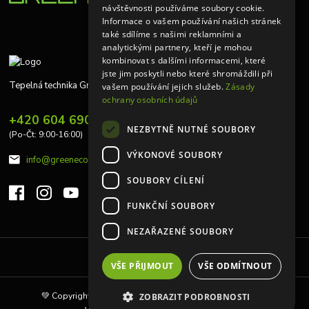
návštěvnosti používáme soubory cookie.
Informace o vašem používání našich stránek
také sdílíme s našimi reklamními a
analytickými partnery, kteří je mohou
kombinovat s dalšími informacemi, které
jste jim poskytli nebo které shromáždili při
Tepelná technika Greeneco
vašem používání jejich služeb.
Zásady
ochrany osobních údajů
+420 604 690 848
NEZBYTNĚ NUTNÉ SOUBORY
(Po-Čt: 9:00-16:00)
VÝKONOVÉ SOUBORY
info@greeneco.cz
SOUBORY CÍLENÍ
FUNKČNÍ SOUBORY
NEZAŘAZENÉ SOUBORY
Upravit sběr cookies.
VŠE PŘIJMOUT
VŠE ODMÍTNOUT
💚 Copyright © 2010 | Tepelná technika Greeneco s.r.o 💚
ZOBRAZIT PODROBNOSTI