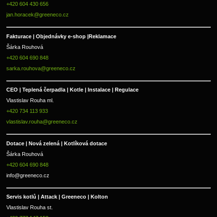
+420 604 430 656
jan.horacek@greeneco.cz
Fakturace | 
Objednávky e-shop |
Reklamace
Šárka Rouhová
+420 604 690 848
sarka.rouhova@greeneco.cz
CEO | Teplená čerpadla | Kotle | Instalace | Regulace
Vlastislav Rouha ml.
+420 734 113 933
vlastislav.rouha@greeneco.cz
Dotace | Nová zelená | Kotlíková dotace
Šárka Rouhová
+420 604 690 848
info@greeneco.cz
Servis kotlů | Attack | Greeneco | Kolton  
Vlastislav Rouha st.