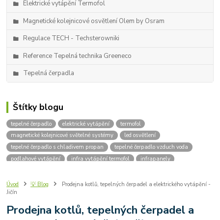
Elektrické vytápění Termofol
Magnetické kolejnicové osvětlení Olem by Osram
Regulace TECH - Techsterowniki
Reference Tepelná technika Greeneco
Tepelná čerpadla
Štítky blogu
tepelné čerpadlo
elektrické vytápění
termofol
magnetické kolejnicové světelné systémy
led osvětlení
tepelné čerpadlo s chladivem propan
tepelné čerpadlo vzduch voda
podlahové vytápění
infra vytápění termofol
infrapanely
kolejnicové osvětlení
designové osvětlení
kotle na dřevo
kotle na uhlí
kotle na pelety
instalace tepelných čerpadel
Úvod
💡 Blog
Prodejna kotlů, tepelných čerpadel a elektrického vytápění -
Jičín
uhlíkové fólie
topné fólie
infra topení
infračervené záření
infrapanel
elektrické podlahové vytápění
R-290
Propan
Prodejna kotlů, tepelných čerpadel a
topná rohož
parametry tepelného čerpadla