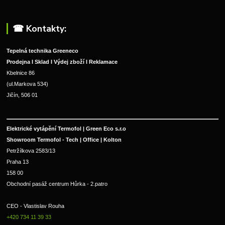
☎︎ Kontakty:
Tepelná technika Greeneco
Prodejna I Sklad I Výdej zboží I Reklamace
Kbelnice 86
(ul.Markova 534)
Jičín, 506 01
Elektrické vytápění Termofol | Green Eco s.r.o
Showroom Termofol - Tech | Office | Kolton
Petržílkova 2583/13
Praha 13
158 00
Obchodní pasáž centrum Hůrka - 2.patro
CEO - Vlastislav Rouha 
+420 734 11 39 33 