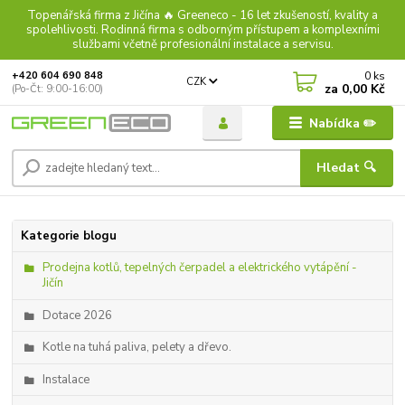
Topenářská firma z Jičína 🔥 Greeneco - 16 let zkušeností, kvality a
spolehlivosti. Rodinná firma s odborným přístupem a komplexními
službami včetně profesionální instalace a servisu.
0
ks
+420 604 690 848
CZK
za
0,00 Kč
(Po-Čt: 9:00-16:00)
Nabídka ✏️
Hledat 🔍
Kategorie blogu
Prodejna kotlů, tepelných čerpadel a elektrického vytápění -
Jičín
Dotace 2026
Kotle na tuhá paliva, pelety a dřevo.
Instalace