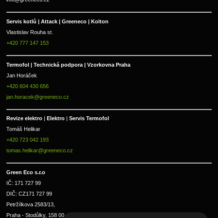
Servis kotlů | Attack | Greeneco | Kolton  
Vlastislav Rouha st.
+420 777 147 153
Termofol | Technická podpora | Vzorkovna Praha
Jan Horáček
+420 604 430 656
jan.horacek@greeneco.cz
Revize elektro 
|
 Elektro 
|
 Servis Termofol 
Tomáš Helikar
+420 723 042 193
tomas.helikar@greeneco.cz
Green Eco s.r.o 
IČ: 171 727 99      
DIČ: CZ171 727 99
Petržílkova 2583/13, 
Praha - Stodůlky, 158 00 