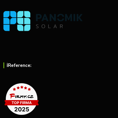
ℹ︎Reference: