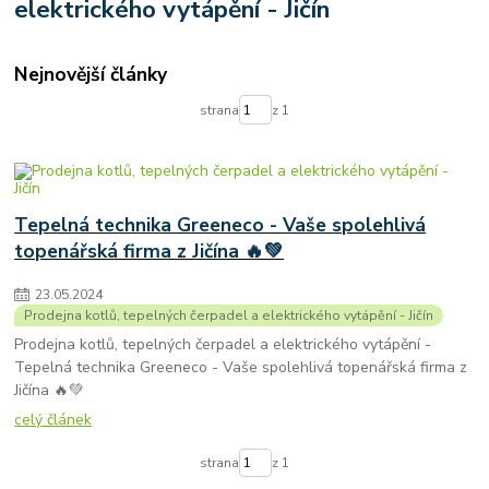
elektrického vytápění - Jičín
spotřeba tepelného čerpadla
úsporné tepelné čerpadlo
tepelná čerpadla ehpa
tepelné čerpadlo certifikováno v SZU Brno
Nejnovější články
Tepelné čerpadlo R290
tepelná čerpadla prodej
kolton
kolton airkompakt
kvalitní tepelná čerpadla
výměna kotlů
strana
z 1
ekologické kotle
5. emisní třída
kotle po 2024
starý kotel za nový
tepelná čerpadla
kotle na biomasu
instalace
montáž kotlů
výměna kotle
instalace podlahového vytápění
teplovodní podlahové topení
montáž podlahového vytápění
Tepelná technika Greeneco - Vaše spolehlivá
instalace elektrického podlahového vytápění
topenářská firma z Jičína 🔥💚
23
.
05
.
2024
Prodejna kotlů, tepelných čerpadel a elektrického vytápění - Jičín
Prodejna kotlů, tepelných čerpadel a elektrického vytápění -
Tepelná technika Greeneco - Vaše spolehlivá topenářská firma z
Jičína 🔥💚
celý článek
strana
z 1