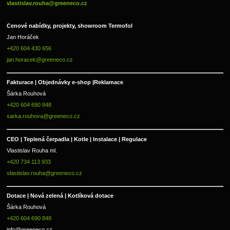
vlastislav.rouha@greeneco.cz
Cenové nabídky, projekty, showroom Termofol 
Jan Horáček
+420 604 430 656
jan.horacek@greeneco.cz
Fakturace | 
Objednávky e-shop |
Reklamace
Šárka Rouhová
+420 604 690 848
sarka.rouhova@greeneco.cz
CEO | Teplená čerpadla | Kotle | Instalace | Regulace
Vlastislav Rouha ml.
+420 734 113 933
vlastislav.rouha@greeneco.cz
Dotace | Nová zelená | Kotlíková dotace
Šárka Rouhová
+420 604 690 848
info@greeneco.cz