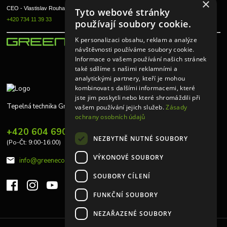
×
CEO - Vlastislav Rouha ml.
Tyto webové stránky
+420 734 11 39 33
používají soubory cookie.
K personalizaci obsahu, reklam a analýze
návštěvnosti používáme soubory cookie.
Informace o vašem používání našich stránek
také sdílíme s našimi reklamními a
analytickými partnery, kteří je mohou
kombinovat s dalšími informacemi, které
jste jim poskytli nebo které shromáždili při
Tepelná technika Greeneco
vašem používání jejich služeb.
Zásady
ochrany osobních údajů
+420 604 690 848
NEZBYTNĚ NUTNÉ SOUBORY
(Po-Čt: 9:00-16:00)
VÝKONOVÉ SOUBORY
info@greeneco.cz
SOUBORY CÍLENÍ
FUNKČNÍ SOUBORY
NEZAŘAZENÉ SOUBORY