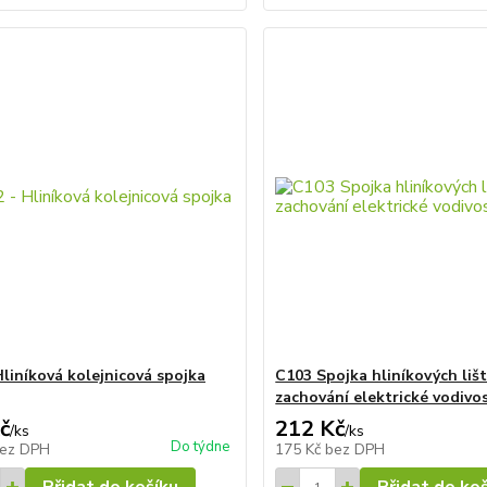
Hliníková kolejnicová spojka
C103 Spojka hliníkových lišt
zachování elektrické vodivos
č
212 Kč
/
ks
/
ks
Do týdne
ez DPH
175 Kč
bez DPH