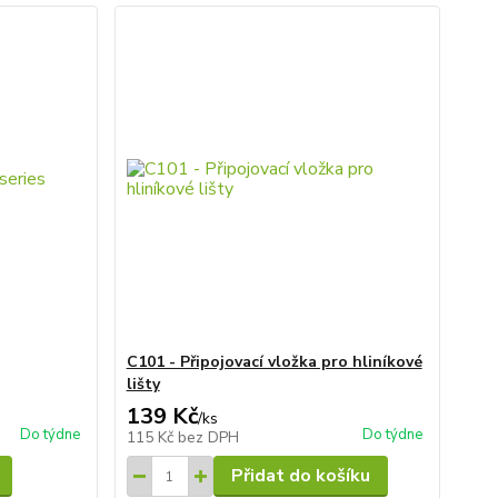
C101 - Připojovací vložka pro hliníkové
lišty
139 Kč
/
ks
Do týdne
Do týdne
115 Kč
bez DPH
Přidat do košíku