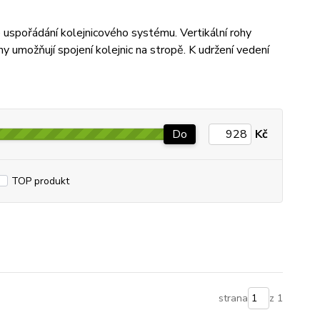
uspořádání kolejnicového systému. Vertikální rohy
y umožňují spojení kolejnic na stropě. K udržení vedení
Do
Kč
TOP produkt
strana
z 1