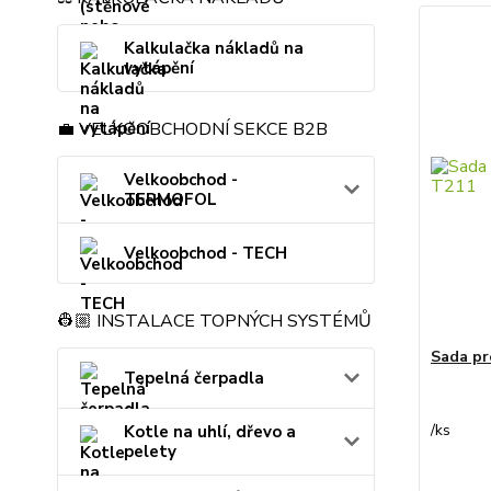
Kalkulačka nákladů na
vytápění
💼 VELKOOBCHODNÍ SEKCE B2B
Velkoobchod -
TERMOFOL
Velkoobchod - TECH
👷🏼 INSTALACE TOPNÝCH SYSTÉMŮ
Sada pr
Tepelná čerpadla
/
ks
Kotle na uhlí, dřevo a
pelety