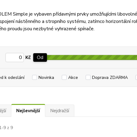
EM Simple je vybaven přídavnými prvky umožňujícími libovolné 
spojení nástěnného a stropního systému, zatímco horizontální roh
ého proudu jsou nezbytné vyhrazené spínače.
Kč
Od
ed k odeslání
Novinka
Akce
Doprava ZDARMA
jší
Nejlevnější
Nejdražší
1-9 z 9