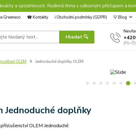
 kvality a spolehlivosti. Rodinná firma s odborným přístupem a kom
nce Greeneco
☎︎ Kontakty
ℹ︎ Obchodní podmínky (GDPR)
💡 Blog
Nevíte
Hledat 🔍
+420
(Po-Čt
světlení OLEM
Jednoduché doplňky OLEM
 Jednoduché doplňky
 příslušenství OLEM Jednoduché