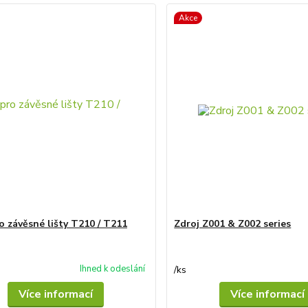
Akce
o závěsné lišty T210 / T211
Zdroj Z001 & Z002 series
Ihned k odeslání
/
ks
Více informací
Více informací