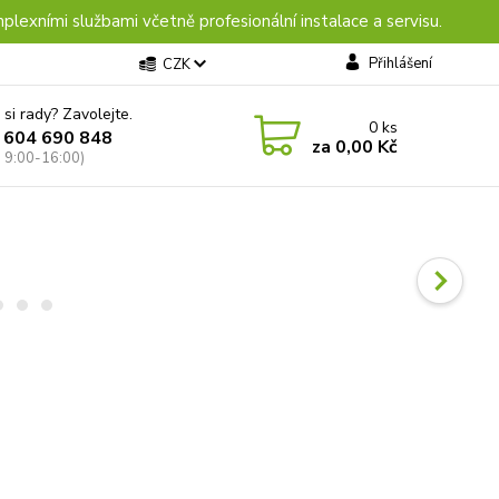
plexními službami včetně profesionální instalace a servisu.
Přihlášení
CZK
 si rady? Zavolejte.
0
ks
 604 690 848
za
0,00 Kč
: 9:00-16:00)