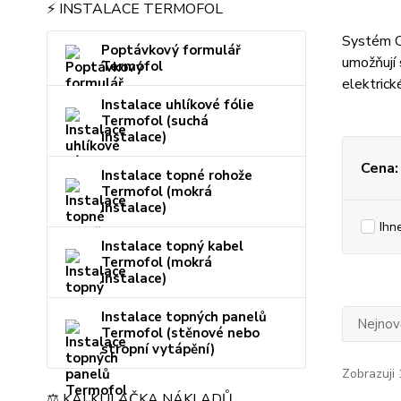
⚡ INSTALACE TERMOFOL
Systém OL
Poptávkový formulář
umožňují 
Termofol
elektrick
Instalace uhlíkové fólie
Termofol (suchá
instalace)
Cena:
Instalace topné rohože
Termofol (mokrá
instalace)
Ihn
Instalace topný kabel
Termofol (mokrá
instalace)
Instalace topných panelů
Nejnově
Termofol (stěnové nebo
stropní vytápění)
Zobrazuji 
⚖️ KALKULAČKA NÁKLADŮ