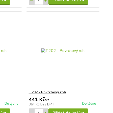
šíku
Přidat do košíku
T202 - Povrchový roh
441 Kč
/
ks
Do týdne
Do týdne
364 Kč
bez DPH