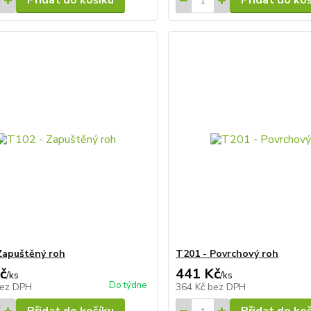
Přidat do košíku
Přidat do ko
Zapuštěný roh
T201 - Povrchový roh
č
441 Kč
/
ks
/
ks
Do týdne
ez DPH
364 Kč
bez DPH