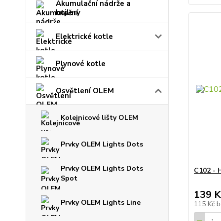
Akumulační nádrže a
bojlery
Elektrické kotle
Plynové kotle
Osvětlení OLEM
Kolejnicové lišty OLEM
Prvky OLEM Lights Dots
Prvky OLEM Lights Dots
C102 - 
Spot
139 K
Prvky OLEM Lights Line
115 Kč
b