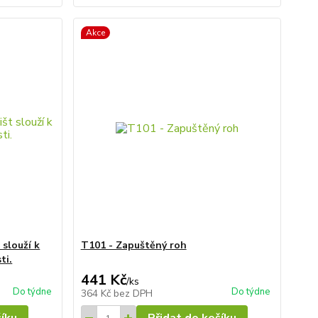
Akce
 slouží k
T101 - Zapuštěný roh
ti.
441 Kč
/
ks
Do týdne
Do týdne
364 Kč
bez DPH