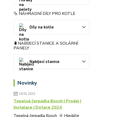
🔩 NÁHRADNÍ DÍLY PRO KOTLE
Díly na kotle
🔋NABÍJECÍ STANICE A SOLÁRNÍ
PANELY
Nabíjecí stanice
Novinky
18.01.2022
Tepelná čerpadla Bosch | Prodej |
Instalace | Dotace 2024
Tepelná čerpadla Bosch 🌞 Hledáte