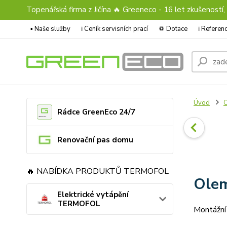
Topenářská firma z Jičína 🔥 Greeneco - 16 let zkušeností,
▪️ Naše služby
ℹ︎ Ceník servisních prací
♽ Dotace
ℹ︎ Refere
Úvod
O
Rádce GreenEco 24/7
Renovační pas domu
🔥 NABÍDKA PRODUKTŮ TERMOFOL
Olem
Elektrické vytápění
TERMOFOL
Montážní