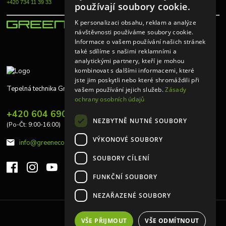
+420 734 11 39 33
používají soubory cookie.
K personalizaci obsahu, reklam a analýze
návštěvnosti používáme soubory cookie.
Informace o vašem používání našich stránek
také sdílíme s našimi reklamními a
analytickými partnery, kteří je mohou
kombinovat s dalšími informacemi, které
jste jim poskytli nebo které shromáždili při
Tepelná technika Greeneco
vašem používání jejich služeb.
Zásady
ochrany osobních údajů
+420 604 690 848
NEZBYTNĚ NUTNÉ SOUBORY
(Po-Čt: 9:00-16:00)
VÝKONOVÉ SOUBORY
info@greeneco.cz
SOUBORY CÍLENÍ
FUNKČNÍ SOUBORY
NEZAŘAZENÉ SOUBORY
Upravit sběr cookies.
VŠE PŘIJMOUT
VŠE ODMÍTNOUT