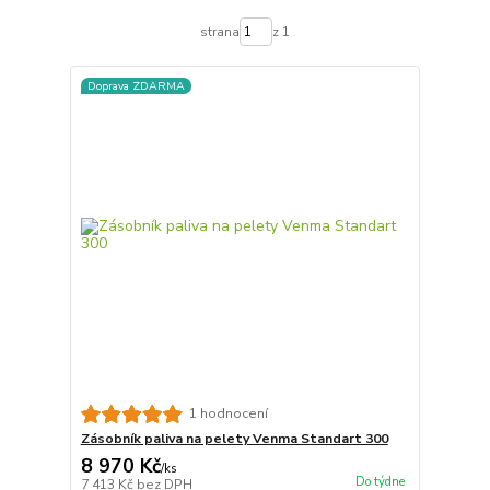
strana
z 1
Doprava ZDARMA
1 hodnocení
Zásobník paliva na pelety Venma Standart 300
8 970 Kč
/
ks
Do týdne
7 413 Kč
bez DPH