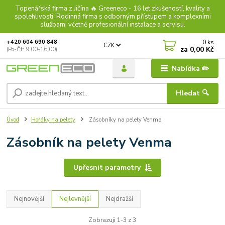
Topenářská firma z Jičína 🔥 Greeneco - 16 let zkušeností, kvality a
spolehlivosti. Rodinná firma s odborným přístupem a komplexními
službami včetně profesionální instalace a servisu.
0
ks
+420 604 690 848
CZK
za
0,00 Kč
(Po-Čt: 9:00-16:00)
Nabídka ✏️
Hledat 🔍
Úvod
Hořáky na pelety
Zásobníky na pelety Venma
Zásobník na pelety Venma
Upřesnit parametry
Nejnovější
Nejlevnější
Nejdražší
Zobrazuji 1-3 z 3