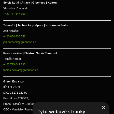
Servis kotlů | Attack | Greeneco | Kolton  
Vlastislav Rouha st.
+420 777 147 153
Termofol | Technická podpora | Vzorkovna Praha
Jan Horáček
+420 604 430 656
jan.horacek@greeneco.cz
Revize elektro 
|
 Elektro 
|
 Servis Termofol 
Tomáš Helikar
+420 723 042 193
tomas.helikar@greeneco.cz
Green Eco s.r.o 
IČ: 171 727 99      
DIČ: CZ171 727 99
Petržílkova 2583/13, 
Praha - Stodůlky, 158 00 
×
CEO - Vlastislav Rouha ml.
Tyto webové stránky