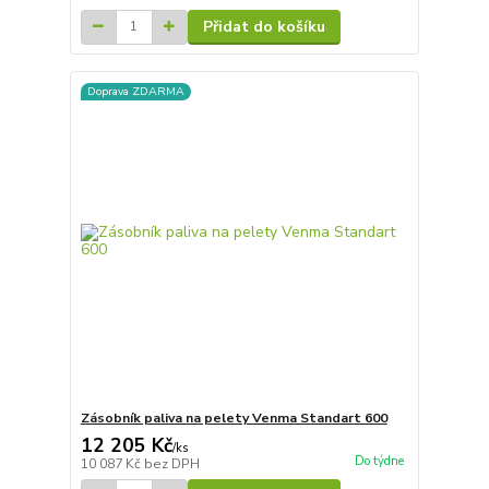
Přidat do košíku
Doprava ZDARMA
Zásobník paliva na pelety Venma Standart 600
12 205 Kč
/
ks
Do týdne
10 087 Kč
bez DPH