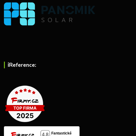
ℹ︎Reference: