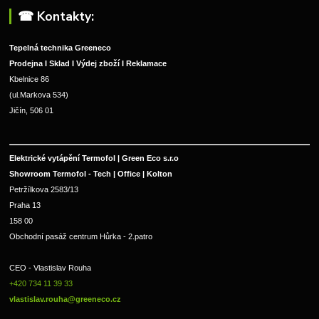
☎︎ Kontakty:
Tepelná technika Greeneco
Prodejna I Sklad I Výdej zboží I Reklamace
Kbelnice 86
(ul.Markova 534)
Jičín, 506 01
Elektrické vytápění Termofol | Green Eco s.r.o
Showroom Termofol - Tech | Office | Kolton
Petržílkova 2583/13
Praha 13
158 00
Obchodní pasáž centrum Hůrka - 2.patro
CEO - Vlastislav Rouha 
+420 734 11 39 33 
vlastislav.rouha@greeneco.cz