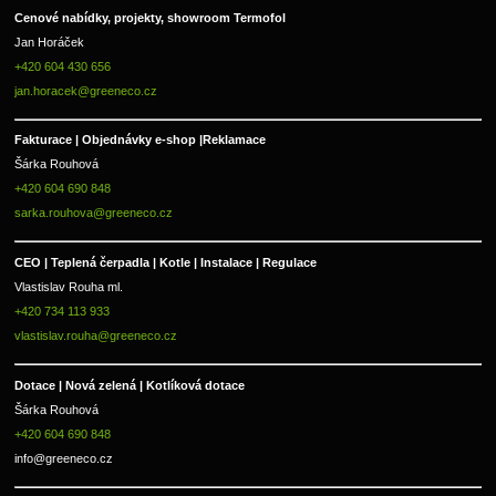
Cenové nabídky, projekty, showroom Termofol 
Jan Horáček
+420 604 430 656
jan.horacek@greeneco.cz
Fakturace | 
Objednávky e-shop |
Reklamace
Šárka Rouhová
+420 604 690 848
sarka.rouhova@greeneco.cz
CEO | Teplená čerpadla | Kotle | Instalace | Regulace
Vlastislav Rouha ml.
+420 734 113 933
vlastislav.rouha@greeneco.cz
Dotace | Nová zelená | Kotlíková dotace
Šárka Rouhová
+420 604 690 848
info@greeneco.cz