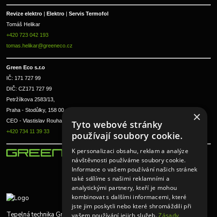
Revize elektro 
|
 Elektro 
|
 Servis Termofol 
Tomáš Helikar
+420 723 042 193
tomas.helikar@greeneco.cz
Green Eco s.r.o 
IČ: 171 727 99      
DIČ: CZ171 727 99
Petržílkova 2583/13, 
Praha - Stodůlky, 158 00 
×
CEO - Vlastislav Rouha ml.
Tyto webové stránky
+420 734 11 39 33
používají soubory cookie.
K personalizaci obsahu, reklam a analýze
návštěvnosti používáme soubory cookie.
Informace o vašem používání našich stránek
také sdílíme s našimi reklamními a
analytickými partnery, kteří je mohou
kombinovat s dalšími informacemi, které
jste jim poskytli nebo které shromáždili při
Tepelná technika Greeneco
vašem používání jejich služeb.
Zásady