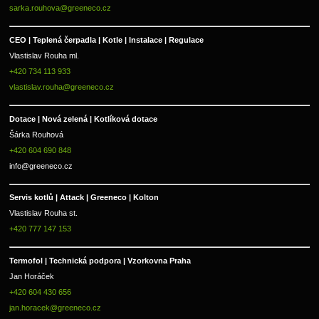
sarka.rouhova@greeneco.cz
CEO | Teplená čerpadla | Kotle | Instalace | Regulace
Vlastislav Rouha ml.
+420 734 113 933
vlastislav.rouha@greeneco.cz
Dotace | Nová zelená | Kotlíková dotace
Šárka Rouhová
+420 604 690 848
info@greeneco.cz
Servis kotlů | Attack | Greeneco | Kolton  
Vlastislav Rouha st.
+420 777 147 153
Termofol | Technická podpora | Vzorkovna Praha
Jan Horáček
+420 604 430 656
jan.horacek@greeneco.cz