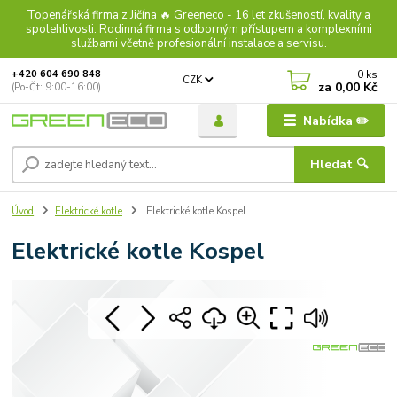
Topenářská firma z Jičína 🔥 Greeneco - 16 let zkušeností, kvality a
spolehlivosti. Rodinná firma s odborným přístupem a komplexními
službami včetně profesionální instalace a servisu.
0
ks
+420 604 690 848
CZK
za
0,00 Kč
(Po-Čt: 9:00-16:00)
Nabídka ✏️
Hledat 🔍
Úvod
Elektrické kotle
Elektrické kotle Kospel
Elektrické kotle Kospel