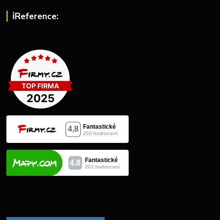
ℹ︎Reference: