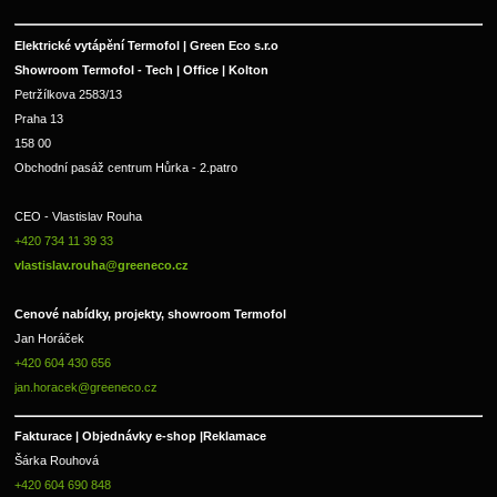
Elektrické vytápění Termofol | Green Eco s.r.o
Showroom Termofol - Tech | Office | Kolton
Petržílkova 2583/13
Praha 13
158 00
Obchodní pasáž centrum Hůrka - 2.patro
CEO - Vlastislav Rouha 
+420 734 11 39 33 
vlastislav.rouha@greeneco.cz
Cenové nabídky, projekty, showroom Termofol 
Jan Horáček
+420 604 430 656
jan.horacek@greeneco.cz
Fakturace | 
Objednávky e-shop |
Reklamace
Šárka Rouhová
+420 604 690 848