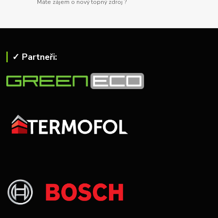
Máte zájem o nový topný zdroj ?
✓ Partneři: