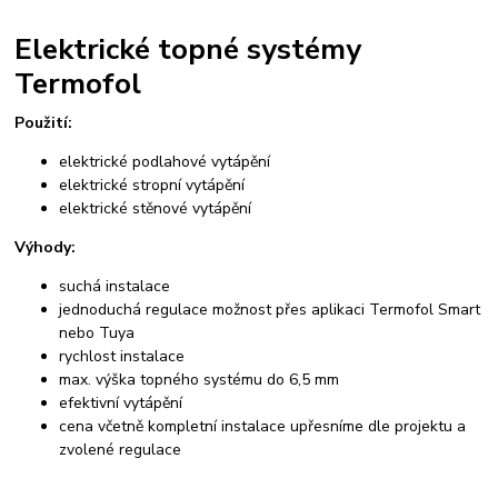
spotřeba tepelného čerpadla
úsporné tepelné čerpadlo
Elektrické topné systémy
tepelná čerpadla ehpa
tepelné čerpadlo certifikováno v SZU Brno
Termofol
Tepelné čerpadlo R290
tepelná čerpadla prodej
kolton
kolton airkompakt
kvalitní tepelná čerpadla
výměna kotlů
Použití:
ekologické kotle
5. emisní třída
kotle po 2024
starý kotel za nový
tepelná čerpadla
kotle na biomasu
instalace
montáž kotlů
elektrické podlahové vytápění
výměna kotle
instalace podlahového vytápění
elektrické stropní vytápění
elektrické stěnové vytápění
teplovodní podlahové topení
montáž podlahového vytápění
instalace elektrického podlahového vytápění
Výhody:
suchá instalace
jednoduchá regulace možnost přes aplikaci Termofol Smart
nebo Tuya
rychlost instalace
max. výška topného systému do 6,5 mm
efektivní vytápění
cena včetně kompletní instalace upřesníme dle projektu a
zvolené regulace