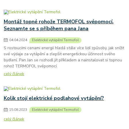
Montáž topné rohože TERMOFOL svépomocí.
Seznamte se s příběhem pana Jana
04
.
04
.
2024
Elektrické vytápění Termofol
S rostoucími cenami energií hledá stále více lidí způsoby, jak snížit
své výdaje za vytápění a zlepšit energetickou účinnost svého
bydlení. Pan Jan se rozhodl jít příkladem a nainstalovat si topnou
rohož TERMOFOL svépomocí.
celý článek
Kolik stojí elektrické podlahové vytápění?
15
.
08
.
2023
Elektrické vytápění Termofol
celý článek