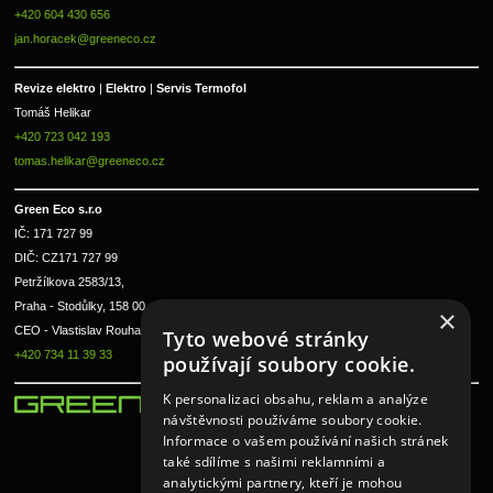
+420 604 430 656
jan.horacek@greeneco.cz
Revize elektro 
|
 Elektro 
|
 Servis Termofol 
Tomáš Helikar
+420 723 042 193
tomas.helikar@greeneco.cz
Green Eco s.r.o 
IČ: 171 727 99      
DIČ: CZ171 727 99
Petržílkova 2583/13, 
Praha - Stodůlky, 158 00 
×
CEO - Vlastislav Rouha ml.
Tyto webové stránky
+420 734 11 39 33
používají soubory cookie.
K personalizaci obsahu, reklam a analýze
návštěvnosti používáme soubory cookie.
Informace o vašem používání našich stránek
také sdílíme s našimi reklamními a
analytickými partnery, kteří je mohou