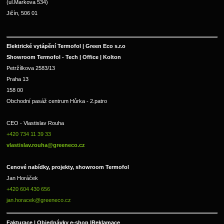
(ul.Markova 534)
Jičín, 506 01
Elektrické vytápění Termofol | Green Eco s.r.o
Showroom Termofol - Tech | Office | Kolton
Petržílkova 2583/13
Praha 13
158 00
Obchodní pasáž centrum Hůrka - 2.patro
CEO - Vlastislav Rouha 
+420 734 11 39 33 
vlastislav.rouha@greeneco.cz
Cenové nabídky, projekty, showroom Termofol 
Jan Horáček
+420 604 430 656
jan.horacek@greeneco.cz
Fakturace | 
Objednávky e-shop |
Reklamace