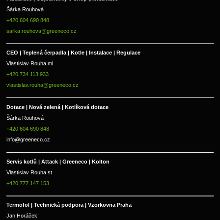
Šárka Rouhová
+420 604 690 848
sarka.rouhova@greeneco.cz
CEO | Teplená čerpadla | Kotle | Instalace | Regulace
Vlastislav Rouha ml.
+420 734 113 933
vlastislav.rouha@greeneco.cz
Dotace | Nová zelená | Kotlíková dotace
Šárka Rouhová
+420 604 690 848
info@greeneco.cz
Servis kotlů | Attack | Greeneco | Kolton  
Vlastislav Rouha st.
+420 777 147 153
Termofol | Technická podpora | Vzorkovna Praha
Jan Horáček