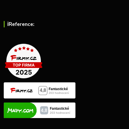
ℹ︎Reference: