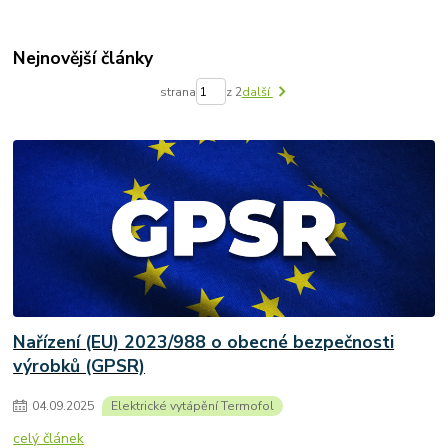
Nejnovější články
strana
z 2
další
Nařízení (EU) 2023/988 o obecné bezpečnosti
výrobků (GPSR)
04
.
09
.
2025
Elektrické vytápění Termofol
celý článek