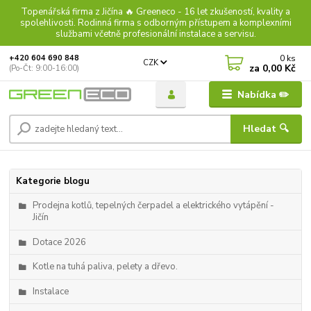
Topenářská firma z Jičína 🔥 Greeneco - 16 let zkušeností, kvality a
spolehlivosti. Rodinná firma s odborným přístupem a komplexními
službami včetně profesionální instalace a servisu.
0
ks
+420 604 690 848
CZK
za
0,00 Kč
(Po-Čt: 9:00-16:00)
Nabídka ✏️
Hledat 🔍
Kategorie blogu
Prodejna kotlů, tepelných čerpadel a elektrického vytápění -
Jičín
Dotace 2026
Kotle na tuhá paliva, pelety a dřevo.
Instalace