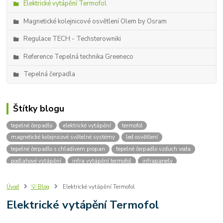
Elektrické vytápění Termofol
Magnetické kolejnicové osvětlení Olem by Osram
Regulace TECH - Techsterowniki
Reference Tepelná technika Greeneco
Tepelná čerpadla
Štítky blogu
tepelné čerpadlo
elektrické vytápění
termofol
magnetické kolejnicové světelné systémy
led osvětlení
tepelné čerpadlo s chladivem propan
tepelné čerpadlo vzduch voda
podlahové vytápění
infra vytápění termofol
infrapanely
kolejnicové osvětlení
designové osvětlení
kotle na dřevo
kotle na uhlí
kotle na pelety
instalace tepelných čerpadel
Úvod
💡 Blog
Elektrické vytápění Termofol
uhlíkové fólie
topné fólie
infra topení
infračervené záření
Elektrické vytápění Termofol
infrapanel
elektrické podlahové vytápění
R-290
Propan
topná rohož
parametry tepelného čerpadla