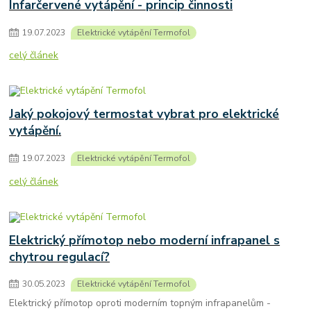
Infarčervené vytápění - princip činnosti
19
.
07
.
2023
Elektrické vytápění Termofol
celý článek
Jaký pokojový termostat vybrat pro elektrické
vytápění.
19
.
07
.
2023
Elektrické vytápění Termofol
celý článek
Elektrický přímotop nebo moderní infrapanel s
chytrou regulací?
30
.
05
.
2023
Elektrické vytápění Termofol
Elektrický přímotop oproti moderním topným infrapanelům -