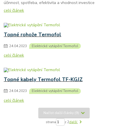
účinnost, spotřeba, efektivita a vhodnost investice
celý článek
Topné rohože Termofol
24
.
04
.
2023
Elektrické vytápění Termofol
celý článek
Topné kabely Termofol TF-KGJZ
24
.
04
.
2023
Elektrické vytápění Termofol
celý článek
Načíst další články (9)
strana
z 2
další