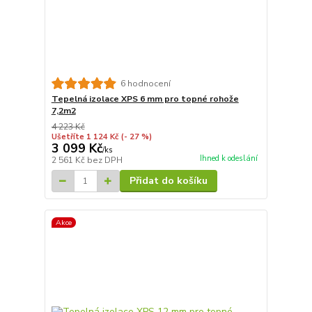
6 hodnocení
Tepelná izolace XPS 6 mm pro topné rohože
7,2m2
4 223 Kč
Ušetříte 1 124 Kč
(- 27 %)
3 099 Kč
/
ks
Ihned k odeslání
2 561 Kč
bez DPH
Přidat do košíku
Akce