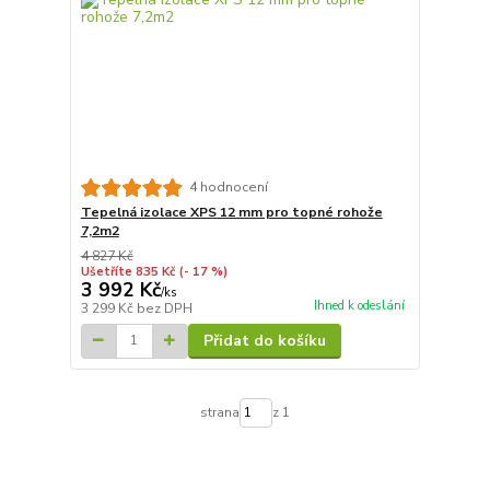
4 hodnocení
Tepelná izolace XPS 12 mm pro topné rohože
7,2m2
4 827 Kč
Ušetříte 835 Kč
(- 17 %)
3 992 Kč
/
ks
Ihned k odeslání
3 299 Kč
bez DPH
Přidat do košíku
strana
z 1