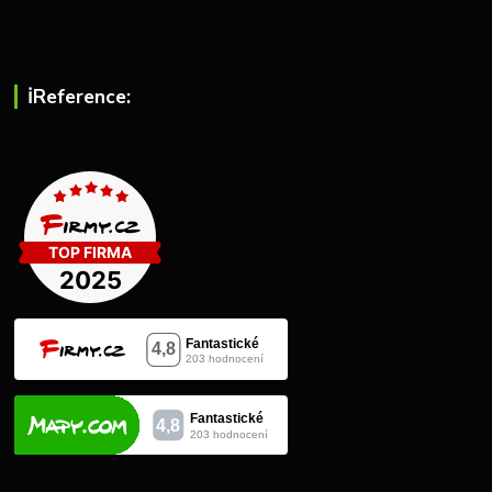
ℹ︎Reference: