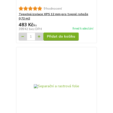
9 hodnocení
Tepelná izolace XPS 12 mm pro topné rohože
0,72 m2
483 Kč
/
ks
Ihned k odeslání
399 Kč
bez DPH
Přidat do košíku