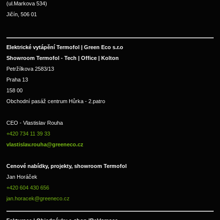
(ul.Markova 534)
Jičín, 506 01
Elektrické vytápění Termofol | Green Eco s.r.o
Showroom Termofol - Tech | Office | Kolton
Petržílkova 2583/13
Praha 13
158 00
Obchodní pasáž centrum Hůrka - 2.patro
CEO - Vlastislav Rouha 
+420 734 11 39 33 
vlastislav.rouha@greeneco.cz
Cenové nabídky, projekty, showroom Termofol 
Jan Horáček
+420 604 430 656
jan.horacek@greeneco.cz