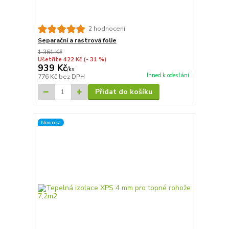
2 hodnocení
Separační a rastrová folie
1 361 Kč
Ušetříte 422 Kč
(- 31 %)
939 Kč
/
ks
Ihned k odeslání
776 Kč
bez DPH
Přidat do košíku
Novinka