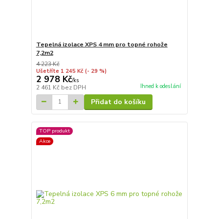
Tepelná izolace XPS 4 mm pro topné rohože
7,2m2
4 223 Kč
Ušetříte 1 245 Kč
(- 29 %)
2 978 Kč
/
ks
Ihned k odeslání
2 461 Kč
bez DPH
Přidat do košíku
TOP produkt
Akce