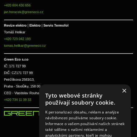
+420 604 430 656
jan.horacek@greeneco.cz
Revize elektro 
|
 Elektro 
|
 Servis Termofol 
Tomáš Helikar
+420 723 042 193
tomas.helikar@greeneco.cz
Green Eco s.r.o 
IČ: 171 727 99      
DIČ: CZ171 727 99
Petržílkova 2583/13, 
Praha - Stodůlky, 158 00 
×
CEO - Vlastislav Rouha ml.
Tyto webové stránky
+420 734 11 39 33
používají soubory cookie.
K personalizaci obsahu, reklam a analýze
návštěvnosti používáme soubory cookie.
Informace o vašem používání našich stránek
také sdílíme s našimi reklamními a
analytickými partnery, kteří je mohou