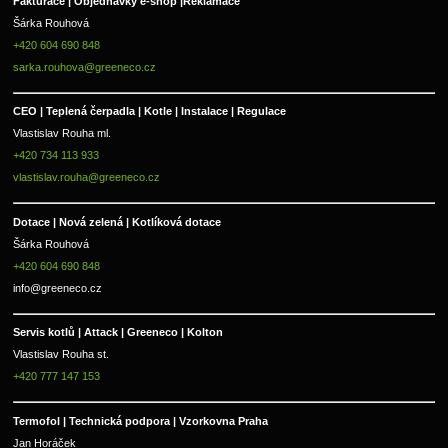
Fakturace | 
Objednávky e-shop |
Reklamace
Šárka Rouhová
+420 604 690 848
sarka.rouhova@greeneco.cz
CEO | Teplená čerpadla | Kotle | Instalace | Regulace
Vlastislav Rouha ml.
+420 734 113 933
vlastislav.rouha@greeneco.cz
Dotace | Nová zelená | Kotlíková dotace
Šárka Rouhová
+420 604 690 848
info@greeneco.cz
Servis kotlů | Attack | Greeneco | Kolton  
Vlastislav Rouha st.
+420 777 147 153
Termofol | Technická podpora | Vzorkovna Praha
Jan Horáček