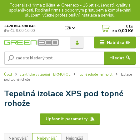
Topenářská firma z Jičína 🔥 Greeneco - 16 let zkušeností, kvality a
spolehlivosti. Rodinná firma s odborným přístupem a komplexními
službami včetně profesionální instalace a servisu.
0
ks
+420 604 690 848
CZK
za
0,00 Kč
(Po-Čt: 9:00-16:00)
Nabídka ✏️
Hledat 🔍
Úvod
Elektrické vytápění TERMOFOL
Topné rohože Termofol
Izolace
pod topné rohože
Tepelná izolace XPS pod topné
rohože
Upřesnit parametry
Nejnovější
Nejlevnější
Nejdražší