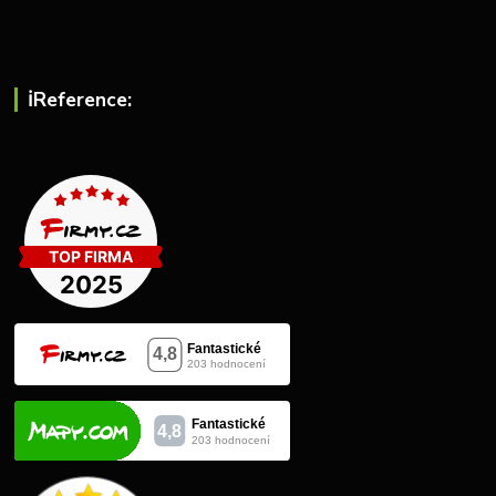
ℹ︎Reference: