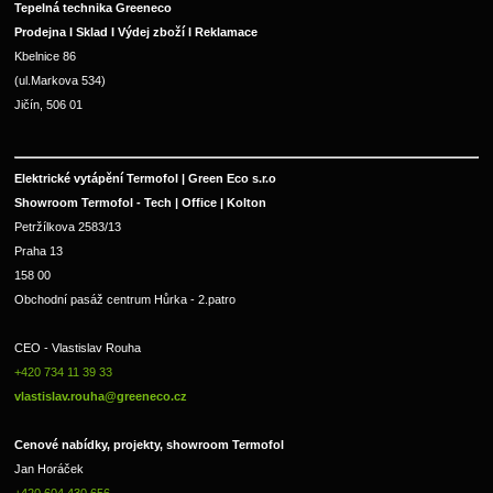
Tepelná technika Greeneco
Prodejna I Sklad I Výdej zboží I Reklamace
Kbelnice 86
(ul.Markova 534)
Jičín, 506 01
Elektrické vytápění Termofol | Green Eco s.r.o
Showroom Termofol - Tech | Office | Kolton
Petržílkova 2583/13
Praha 13
158 00
Obchodní pasáž centrum Hůrka - 2.patro
CEO - Vlastislav Rouha 
+420 734 11 39 33 
vlastislav.rouha@greeneco.cz
Cenové nabídky, projekty, showroom Termofol 
Jan Horáček
+420 604 430 656