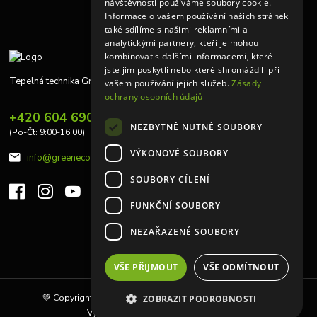
návštěvnosti používáme soubory cookie.
Informace o vašem používání našich stránek
také sdílíme s našimi reklamními a
analytickými partnery, kteří je mohou
kombinovat s dalšími informacemi, které
jste jim poskytli nebo které shromáždili při
Tepelná technika Greeneco
vašem používání jejich služeb.
Zásady
ochrany osobních údajů
+420 604 690 848
NEZBYTNĚ NUTNÉ SOUBORY
(Po-Čt: 9:00-16:00)
VÝKONOVÉ SOUBORY
info@greeneco.cz
SOUBORY CÍLENÍ
FUNKČNÍ SOUBORY
NEZAŘAZENÉ SOUBORY
Upravit sběr cookies.
VŠE PŘIJMOUT
VŠE ODMÍTNOUT
💚 Copyright © 2010 | Tepelná technika Greeneco s.r.o 💚
ZOBRAZIT PODROBNOSTI
Vytvořeno na
Eshop-rychle.cz