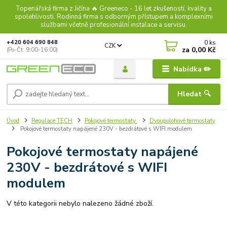
Topenářská firma z Jičína 🔥 Greeneco - 16 let zkušeností, kvality a
spolehlivosti. Rodinná firma s odborným přístupem a komplexními
službami včetně profesionální instalace a servisu.
0
ks
+420 604 690 848
CZK
za
0,00 Kč
(Po-Čt: 9:00-16:00)
Nabídka ✏️
Hledat 🔍
Úvod
Regulace TECH
Pokojové termostaty
Dvoupolohové termostaty
Pokojové termostaty napájené 230V - bezdrátové s WIFI modulem
Pokojové termostaty napájené
230V - bezdrátové s WIFI
modulem
V této kategorii nebylo nalezeno žádné zboží.