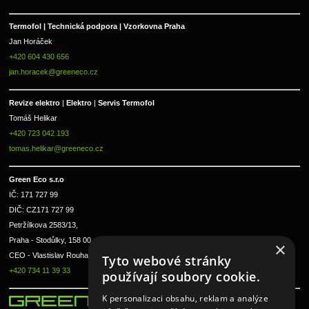
Termofol | Technická podpora | Vzorkovna Praha
Jan Horáček
+420 604 430 656
jan.horacek@greeneco.cz
Revize elektro 
|
 Elektro 
|
 Servis Termofol 
Tomáš Helikar
+420 723 042 193
tomas.helikar@greeneco.cz
Green Eco s.r.o 
IČ: 171 727 99      
DIČ: CZ171 727 99
Petržílkova 2583/13, 
Praha - Stodůlky, 158 00 
×
CEO - Vlastislav Rouha ml.
Tyto webové stránky
+420 734 11 39 33
používají soubory cookie.
K personalizaci obsahu, reklam a analýze