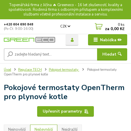
Topenářská firma z Jičína 🔥 Greeneco - 16 let zkušeností, kvality a
spolehlivosti. Rodinná firma s odborným přístupem a komplexními
službami včetně profesionální instalace a servisu.
0
ks
+420 604 690 848
CZK
za
0,00 Kč
(Po-Čt: 9:00-16:00)
Nabídka ✏️
Hledat 🔍
Úvod
Regulace TECH
Pokojové termostaty
Pokojové termostaty
OpenTherm pro plynové kotle
Pokojové termostaty OpenTherm
pro plynové kotle
Upřesnit parametry
Nejnovější
Nejlevnější
Nejdražší