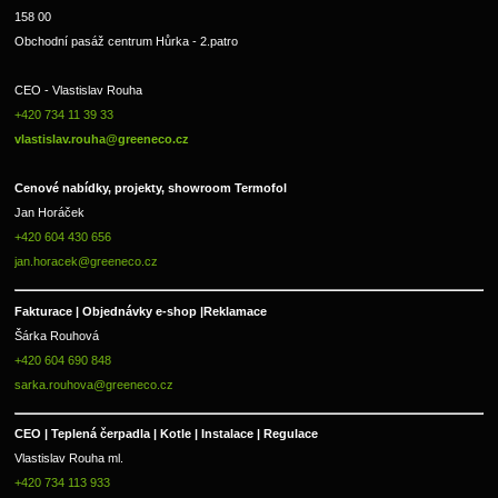
158 00
Obchodní pasáž centrum Hůrka - 2.patro
CEO - Vlastislav Rouha 
+420 734 11 39 33 
vlastislav.rouha@greeneco.cz
Cenové nabídky, projekty, showroom Termofol 
Jan Horáček
+420 604 430 656
jan.horacek@greeneco.cz
Fakturace | 
Objednávky e-shop |
Reklamace
Šárka Rouhová
+420 604 690 848
sarka.rouhova@greeneco.cz
CEO | Teplená čerpadla | Kotle | Instalace | Regulace
Vlastislav Rouha ml.
+420 734 113 933