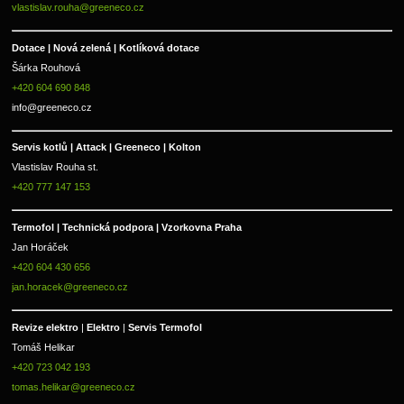
vlastislav.rouha@greeneco.cz
Dotace | Nová zelená | Kotlíková dotace
Šárka Rouhová
+420 604 690 848
info@greeneco.cz
Servis kotlů | Attack | Greeneco | Kolton  
Vlastislav Rouha st.
+420 777 147 153
Termofol | Technická podpora | Vzorkovna Praha
Jan Horáček
+420 604 430 656
jan.horacek@greeneco.cz
Revize elektro 
|
 Elektro 
|
 Servis Termofol 
Tomáš Helikar
+420 723 042 193
tomas.helikar@greeneco.cz