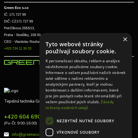
Green Eco s.r.o 
IČ: 171 727 99      
DIČ: CZ171 727 99
Petržílkova 2583/13, 
Praha - Stodůlky, 158 00 
×
CEO - Vlastislav Rouha ml.
Tyto webové stránky
+420 734 11 39 33
používají soubory cookie.
K personalizaci obsahu, reklam a analýze
návštěvnosti používáme soubory cookie.
Informace o vašem používání našich stránek
také sdílíme s našimi reklamními a
analytickými partnery, kteří je mohou
kombinovat s dalšími informacemi, které
jste jim poskytli nebo které shromáždili při
Tepelná technika Greeneco
vašem používání jejich služeb.
Zásady
ochrany osobních údajů
+420 604 690 848
NEZBYTNĚ NUTNÉ SOUBORY
(Po-Čt: 9:00-16:00)
VÝKONOVÉ SOUBORY
info@greeneco.cz