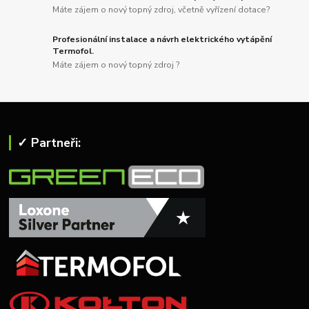
Máte zájem o nový topný zdroj, včetně vyřízení dotace?
Profesionální instalace a návrh elektrického vytápění
Termofol.
Máte zájem o nový topný zdroj ?
✓ Partneři: