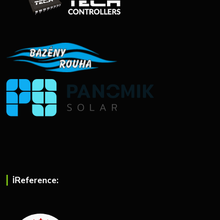
ℹ︎Reference: