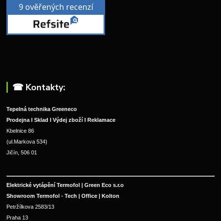
☎︎ Kontakty:
Tepelná technika Greeneco
Prodejna I Sklad I Výdej zboží I Reklamace
Kbelnice 86
(ul.Markova 534)
Jičín, 506 01
Elektrické vytápění Termofol | Green Eco s.r.o
Showroom Termofol - Tech | Office | Kolton
Petržílkova 2583/13
Praha 13