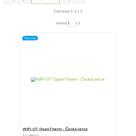
Zobrazuji 1-2 z 2
strana
z 1
Novinka
WIFI-OT OpenTherm - Česká verze
10 799 Kč