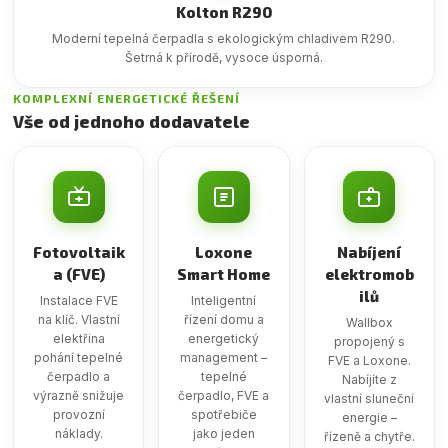
Kolton R290
Moderní tepelná čerpadla s ekologickým chladivem R290.
Šetrná k přírodě, vysoce úsporná.
KOMPLEXNÍ ENERGETICKÉ ŘEŠENÍ
Vše od jednoho dodavatele
Fotovoltaik
Loxone
Nabíjení
a (FVE)
Smart Home
elektromob
ilů
Instalace FVE
Inteligentní
na klíč. Vlastní
řízení domu a
Wallbox
elektřina
energetický
propojený s
pohání tepelné
management –
FVE a Loxone.
čerpadlo a
tepelné
Nabíjíte z
výrazně snižuje
čerpadlo, FVE a
vlastní sluneční
provozní
spotřebiče
energie –
náklady.
jako jeden
řízeně a chytře.