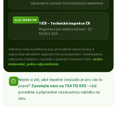
Oprávnění k montáži fotovoltaických elektráren
ev.č: 13269/26
TIČR – Technická inspekce ČR
Registrace pro elektrozařízení · EZ-
M,O,R,Z-E2A
Všechny naše kvalifikace jsou pravidelně obnovovány a
odpovídají aktuálním legislativním požadavkům. Garantujeme
odbornou instalaci v souladu s platnými normami ČSN.
Jeden
dodavatel, jedna odpovědnost.
Nejste si jistí, jaké tepelné čerpadlo je pro vás to
pravé?
Zavolejte nám na
734 113 933
– rádi
poradíme a připravíme nezávaznou nabídku na
míru.