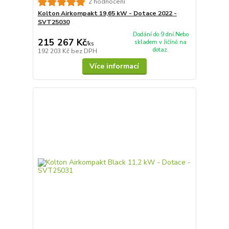
2 hodnocení
Kolton Airkompakt 19,65 kW - Dotace 2022 -
SVT25030
Dodání do 9 dní.Nebo
215 267 Kč
skladem v Jičíně na
/
ks
dotaz.
192 203 Kč
bez DPH
Více informací