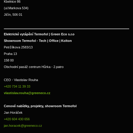
Kbelnice 86
(ul.Markova 534)
Jičín, 506 01
Elektrické vytápění Termofol | Green Eco s.r.o
Showroom Termofol - Tech | Office | Kolton
Petržílkova 2583/13
Praha 13
158 00
Obchodní pasáž centrum Hůrka - 2.patro
CEO - Vlastislav Rouha 
+420 734 11 39 33 
vlastislav.rouha@greeneco.cz
Cenové nabídky, projekty, showroom Termofol 
Jan Horáček
+420 604 430 656
jan.horacek@greeneco.cz