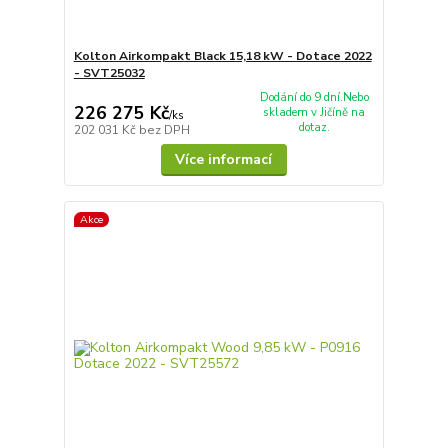
Kolton Airkompakt Black 15,18 kW - Dotace 2022
- SVT25032
Dodání do 9 dní.Nebo
226 275 Kč
skladem v Jičíně na
/
ks
dotaz.
202 031 Kč
bez DPH
Více informací
Akce