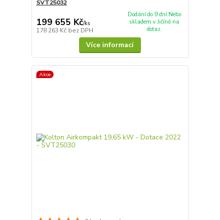
SVT25032
Dodání do 9 dní.Nebo
199 655 Kč
skladem v Jičíně na
/
ks
dotaz.
178 263 Kč
bez DPH
Více informací
Akce