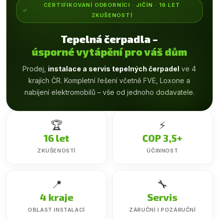
CERTIFIKOVANÍ ODBORNÍCI · JIČÍN · 16 LET
ZKUŠENOSTÍ
Tepelná čerpadla –
úsporné vytápění pro váš dům
Prodej,
instalace a servis tepelných čerpadel
ve 4
krajích ČR. Kompletní řešení včetně FVE, Loxone a
nabíjení elektromobilů – vše od jednoho dodavatele.
🏆
⚡
16 let
COP 3,5+
ZKUŠENOSTÍ
ÚČINNOST
📍
🔧
4 kraje
Servis
OBLAST INSTALACÍ
ZÁRUČNÍ I POZÁRUČNÍ