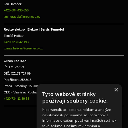
Jan Horáček
+420 604 430 656
jan.horacek@greeneco.cz
Revize elektro 
|
 Elektro 
|
 Servis Termofol 
Tomáš Helikar
+420 723 042 193
tomas.helikar@greeneco.cz
Green Eco s.r.o 
IČ: 171 727 99      
DIČ: CZ171 727 99
Petržílkova 2583/13, 
Praha - Stodůlky, 158 00 
×
Tyto webové stránky
CEO - Vlastislav Rouha ml.
+420 734 11 39 33
používají soubory cookie.
K personalizaci obsahu, reklam a analýze
návštěvnosti používáme soubory cookie.
Informace o vašem používání našich stránek
také sdílíme s našimi reklamními a