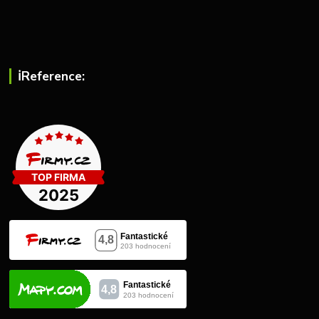
ℹ︎Reference: