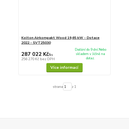
Kolton Airkompakt Wood 19,65 kW - Dotace
2022 - SVT25030
Dodání do 9 dní.Nebo
287 022 Kč
skladem v Jičíně na
/
ks
dotaz.
256 270 Kč
bez DPH
Více informací
strana
z 1