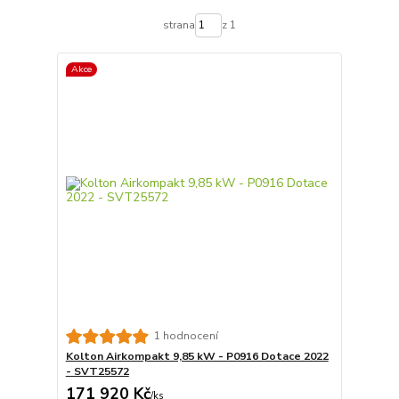
strana
z 1
Akce
1 hodnocení
Kolton Airkompakt 9,85 kW - P0916 Dotace 2022
- SVT25572
171 920 Kč
/
ks