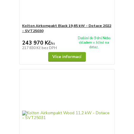
Kolton Airkompakt Black 19,65 kW - Dotace 2022
- SVT25030
Dodání do 9 dní.Nebo
243 970 Kč
skladem v Jičíně na
/
ks
dotaz.
217 830 Kč
bez DPH
Více informací