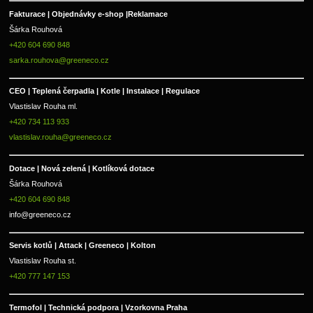
Fakturace | 
Objednávky e-shop |
Reklamace
Šárka Rouhová
+420 604 690 848
sarka.rouhova@greeneco.cz
CEO | Teplená čerpadla | Kotle | Instalace | Regulace
Vlastislav Rouha ml.
+420 734 113 933
vlastislav.rouha@greeneco.cz
Dotace | Nová zelená | Kotlíková dotace
Šárka Rouhová
+420 604 690 848
info@greeneco.cz
Servis kotlů | Attack | Greeneco | Kolton  
Vlastislav Rouha st.
+420 777 147 153
Termofol | Technická podpora | Vzorkovna Praha