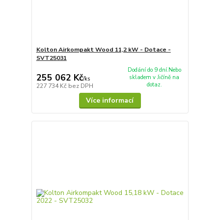
Kolton Airkompakt Wood 11,2 kW - Dotace -
SVT25031
Dodání do 9 dní.Nebo
255 062 Kč
skladem v Jičíně na
/
ks
dotaz.
227 734 Kč
bez DPH
Více informací