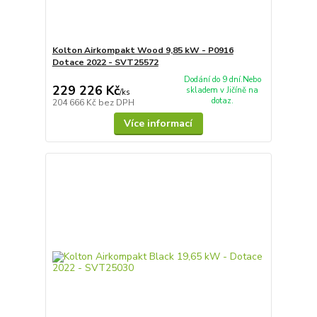
Kolton Airkompakt Wood 9,85 kW - P0916
Dotace 2022 - SVT25572
Dodání do 9 dní.Nebo
229 226 Kč
skladem v Jičíně na
/
ks
dotaz.
204 666 Kč
bez DPH
Více informací