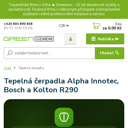
Topenářská firma z Jičína 🔥 Greeneco - 16 let zkušeností, kvality a
spolehlivosti. Rodinná firma s odborným přístupem a komplexními
službami včetně profesionální instalace a servisu.
0
ks
+420 604 690 848
CZK
za
0,00 Kč
(Po-Čt: 9:00-16:00)
Nabídka ✏️
Hledat 🔍
Úvod
Tepelná čerpadla
Tepelná čerpadla Alpha Innotec,
Bosch a Kolton R290