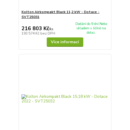
Kolton Airkompakt Black 11,2 kW - Dotace -
SVT25031
Dodání do 9 dní.Nebo
216 803 Kč
skladem v Jičíně na
/
ks
dotaz.
193 574 Kč
bez DPH
Více informací