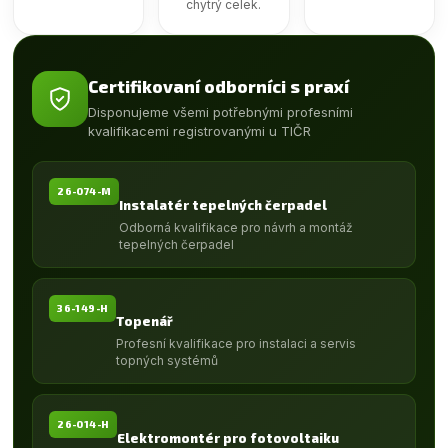
chytrý celek.
Certifikovaní odborníci s praxí
Disponujeme všemi potřebnými profesními
kvalifikacemi registrovanými u TIČR
26-074-M
Instalatér tepelných čerpadel
Odborná kvalifikace pro návrh a montáž
tepelných čerpadel
36-149-H
Topenář
Profesní kvalifikace pro instalaci a servis
topných systémů
26-014-H
Elektromontér pro fotovoltaiku