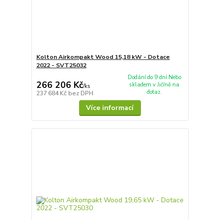
Kolton Airkompakt Wood 15,18 kW - Dotace
2022 - SVT25032
Dodání do 9 dní.Nebo
266 206 Kč
skladem v Jičíně na
/
ks
dotaz.
237 684 Kč
bez DPH
Více informací