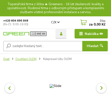
Topenářská firma z Jičína 🔥 Greeneco - 16 let zkušeností, kvality a
spolehlivosti. Rodinná firma s odborným přístupem a komplexními
službami včetně profesionální instalace a servisu.
0
ks
+420 604 690 848
CZK
za
0,00 Kč
(Po-Čt: 9:00-16:00)
Nabídka ✏️
Hledat 🔍
Úvod
Osvětlení OLEM
Kolejnicové lišty OLEM