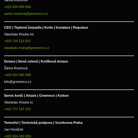
Šárka Rouhová
+420 604 690 848
sarka.rouhova@greeneco.cz
CEO | Teplená čerpadla | Kotle | Instalace | Regulace
Vlastislav Rouha ml.
+420 734 113 933
vlastislav.rouha@greeneco.cz
Dotace | Nová zelená | Kotlíková dotace
Šárka Rouhová
+420 604 690 848
info@greeneco.cz
Servis kotlů | Attack | Greeneco | Kolton  
Vlastislav Rouha st.
+420 777 147 153
Termofol | Technická podpora | Vzorkovna Praha
Jan Horáček
+420 604 430 656