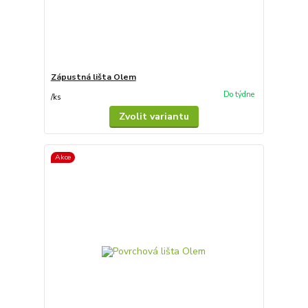
Zápustná lišta Olem
Do týdne
/
ks
Zvolit variantu
Akce