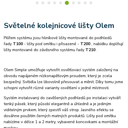
Světelné kolejnicové lišty Olem
Pilířem systému jsou hliníkové lišty montované do podhledů
řady
T100
- lišty pod omítku i přisazené -
T200
, nabídku doplňují
lišty montované do závěsného systému řady
T210
.
Olem Simple umožňuje vytvořit osvětlovací systém založený na
obvodu napájeném nízkonapěťovým proudem, který je zcela
bezpečný. Svítidla lze libovolně přesouvat a měnit. Díky tomu jsme
schopni vytvořit různé varianty osvětlení v jedné místnosti.
Systém instalovaný do zavěšených podhledů po instalaci vytváří
tenký pásek, který působí elegantně a úhledně a je jediným
viditelným prvkem, který zpestří váš strop. Jasného efektu se
dosáhne použitím černých matných produktů. Lišty pod omítku
nabízíme v délce 1 a 2 metry, vybavené koncovkami a montážní
maskou.