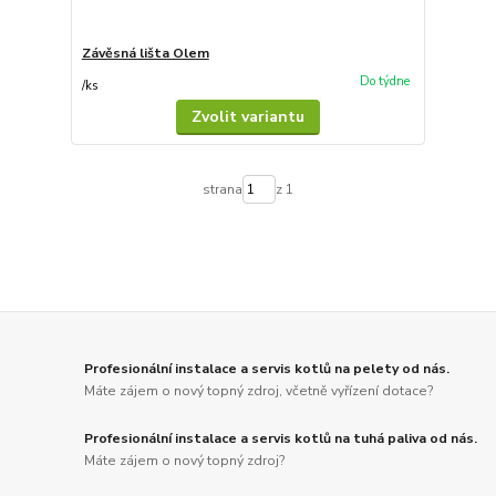
Závěsná lišta Olem
Do týdne
/
ks
Zvolit variantu
strana
z 1
Profesionální instalace a servis kotlů na pelety od nás.
Máte zájem o nový topný zdroj, včetně vyřízení dotace?
Profesionální instalace a servis kotlů na tuhá paliva od nás.
Máte zájem o nový topný zdroj?