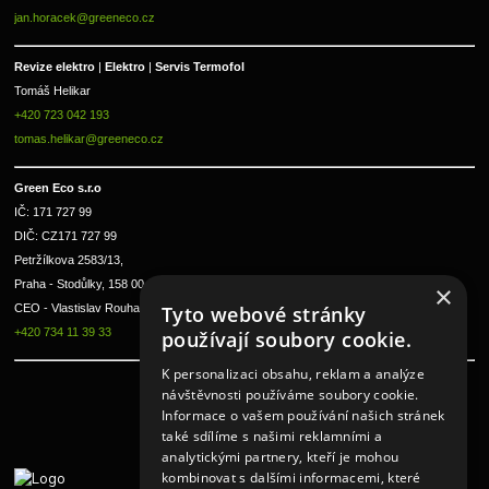
jan.horacek@greeneco.cz
Revize elektro 
|
 Elektro 
|
 Servis Termofol 
Tomáš Helikar
+420 723 042 193
tomas.helikar@greeneco.cz
Green Eco s.r.o 
IČ: 171 727 99      
DIČ: CZ171 727 99
Petržílkova 2583/13, 
Praha - Stodůlky, 158 00 
×
CEO - Vlastislav Rouha ml.
Tyto webové stránky
+420 734 11 39 33
používají soubory cookie.
K personalizaci obsahu, reklam a analýze
návštěvnosti používáme soubory cookie.
Informace o vašem používání našich stránek
také sdílíme s našimi reklamními a
analytickými partnery, kteří je mohou
kombinovat s dalšími informacemi, které