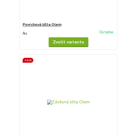
Povrchová lišta Olem
Do týdne
/
ks
Zvolit variantu
Akce