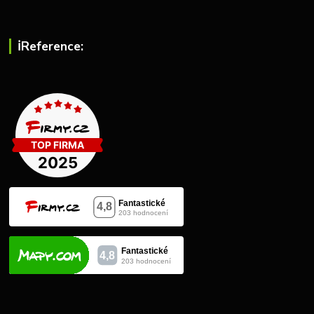
ℹ︎Reference: