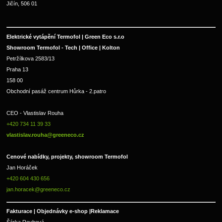
Jičín, 506 01
Elektrické vytápění Termofol | Green Eco s.r.o
Showroom Termofol - Tech | Office | Kolton
Petržílkova 2583/13
Praha 13
158 00
Obchodní pasáž centrum Hůrka - 2.patro
CEO - Vlastislav Rouha 
+420 734 11 39 33 
vlastislav.rouha@greeneco.cz
Cenové nabídky, projekty, showroom Termofol 
Jan Horáček
+420 604 430 656
jan.horacek@greeneco.cz
Fakturace | 
Objednávky e-shop |
Reklamace