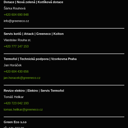
Dotace | Nová zelená | Kotlíková dotace
Šárka Rouhová
+420 604 690 848
info@greeneco.cz
Servis kotlů | Attack | Greeneco | Kolton  
Vlastislav Rouha st.
+420 777 147 153
Termofol | Technická podpora | Vzorkovna Praha
Jan Horáček
+420 604 430 656
jan.horacek@greeneco.cz
Revize elektro 
|
 Elektro 
|
 Servis Termofol 
Tomáš Helikar
+420 723 042 193
tomas.helikar@greeneco.cz
Green Eco s.r.o 