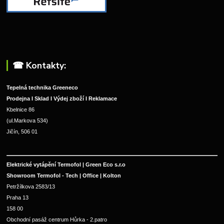
☎︎ Kontakty:
Tepelná technika Greeneco
Prodejna I Sklad I Výdej zboží I Reklamace
Kbelnice 86
(ul.Markova 534)
Jičín, 506 01
Elektrické vytápění Termofol | Green Eco s.r.o
Showroom Termofol - Tech | Office | Kolton
Petržílkova 2583/13
Praha 13
158 00
Obchodní pasáž centrum Hůrka - 2.patro