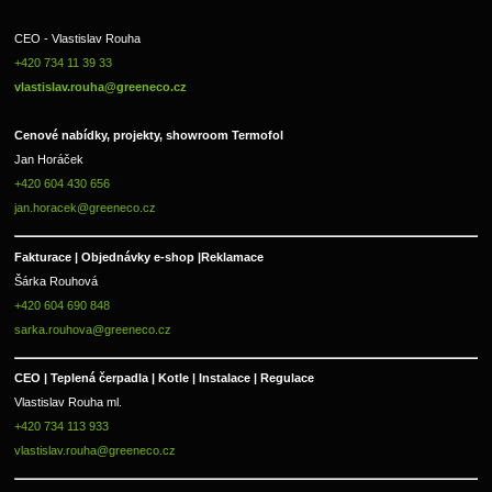
CEO - Vlastislav Rouha 
+420 734 11 39 33 
vlastislav.rouha@greeneco.cz
Cenové nabídky, projekty, showroom Termofol 
Jan Horáček
+420 604 430 656
jan.horacek@greeneco.cz
Fakturace | 
Objednávky e-shop |
Reklamace
Šárka Rouhová
+420 604 690 848
sarka.rouhova@greeneco.cz
CEO | Teplená čerpadla | Kotle | Instalace | Regulace
Vlastislav Rouha ml.
+420 734 113 933
vlastislav.rouha@greeneco.cz