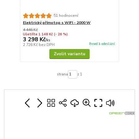
51 hodnocení
Elektrický přímotop s WIFI - 2000 W
4 446 Kč
Ušetříte 1 148 Kč
(- 26 %)
3 298 Kč
/
ks
Ihned k odeslání
2 726 Kč
bez DPH
Zvolit variantu
strana
z 1