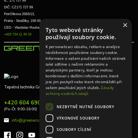
IČ: 171 727 99      
DIČ: CZ171 727 99
Petržílkova 2583/13, 
Praha - Stodůlky, 158 00 
×
CEO - Vlastislav Rouha ml.
Tyto webové stránky
+420 734 11 39 33
používají soubory cookie.
K personalizaci obsahu, reklam a analýze
návštěvnosti používáme soubory cookie.
Informace o vašem používání našich stránek
také sdílíme s našimi reklamními a
analytickými partnery, kteří je mohou
kombinovat s dalšími informacemi, které
jste jim poskytli nebo které shromáždili při
Tepelná technika Greeneco
vašem používání jejich služeb.
Zásady
ochrany osobních údajů
+420 604 690 848
NEZBYTNĚ NUTNÉ SOUBORY
(Po-Čt: 9:00-16:00)
VÝKONOVÉ SOUBORY
info@greeneco.cz
SOUBORY CÍLENÍ