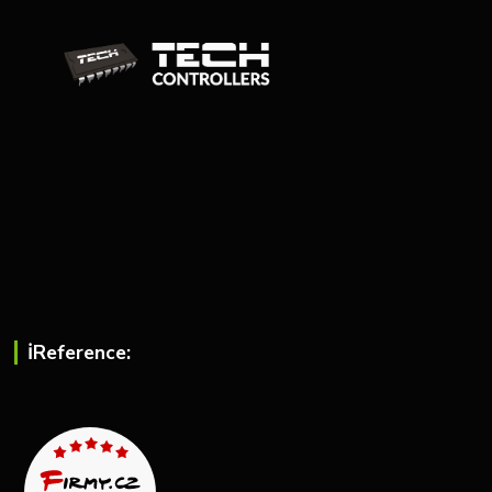
ℹ︎Reference: