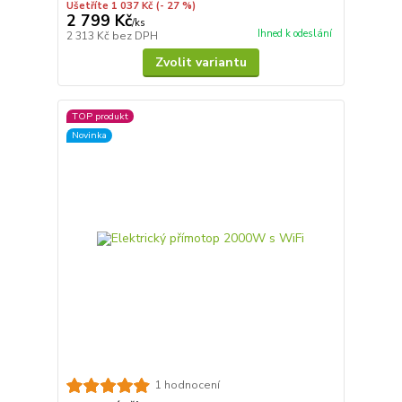
Ušetříte 1 037 Kč
(- 27 %)
2 799 Kč
/
ks
Ihned k odeslání
2 313 Kč
bez DPH
Zvolit variantu
TOP produkt
Novinka
1 hodnocení