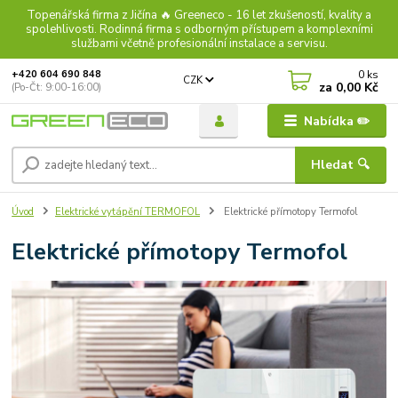
Topenářská firma z Jičína 🔥 Greeneco - 16 let zkušeností, kvality a
spolehlivosti. Rodinná firma s odborným přístupem a komplexními
službami včetně profesionální instalace a servisu.
0
ks
+420 604 690 848
CZK
za
0,00 Kč
(Po-Čt: 9:00-16:00)
Nabídka ✏️
Hledat 🔍
Úvod
Elektrické vytápění TERMOFOL
Elektrické přímotopy Termofol
Elektrické přímotopy Termofol