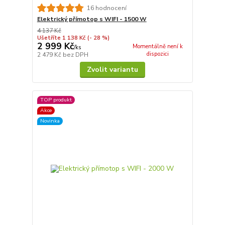
16 hodnocení
Elektrický přímotop s WIFI - 1500 W
4 137 Kč
Ušetříte 1 138 Kč
(- 28 %)
2 999 Kč
Momentálně není k
/
ks
dispozici
2 479 Kč
bez DPH
Zvolit variantu
TOP produkt
Akce
Novinka