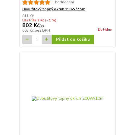
1 hodnocení
Dvoužilový topný okruh 150W/7,5m
811 Kč
Ušetříte 9 Kč
(- 1 %)
802 Kč
/
ks
Do týdne
663 Kč
bez DPH
Přidat do košíku