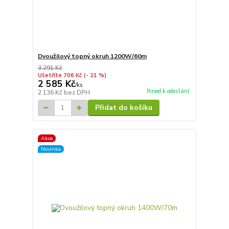
Dvoužilový topný okruh 1200W/60m
3 291 Kč
Ušetříte 706 Kč
(- 21 %)
2 585 Kč
/
ks
Ihned k odeslání
2 136 Kč
bez DPH
Přidat do košíku
Akce
Novinka