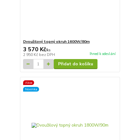
Dvoužilový topný okruh 1600W/80m
3 570 Kč
/
ks
Ihned k odeslání
2 950 Kč
bez DPH
Přidat do košíku
Akce
Novinka