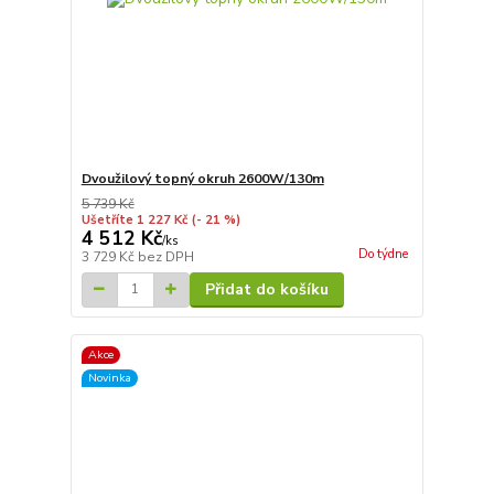
Dvoužilový topný okruh 2600W/130m
5 739 Kč
Ušetříte 1 227 Kč
(- 21 %)
4 512 Kč
/
ks
Do týdne
3 729 Kč
bez DPH
Přidat do košíku
Akce
Novinka