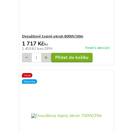
Dvoužilový topný okruh 600W/30m
1 717 Kč
/
ks
Ihned k odeslání
1 419 Kč
bez DPH
Přidat do košíku
Akce
Novinka