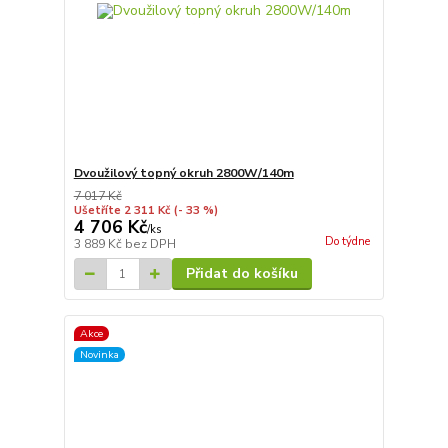
Dvoužilový topný okruh 2800W/140m
7 017 Kč
Ušetříte 2 311 Kč
(- 33 %)
4 706 Kč
/
ks
Do týdne
3 889 Kč
bez DPH
Přidat do košíku
Akce
Novinka