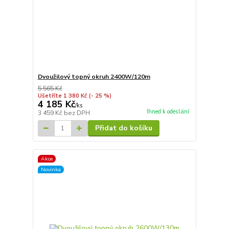
Dvoužilový topný okruh 2400W/120m
5 565 Kč
Ušetříte 1 380 Kč
(- 25 %)
4 185 Kč
/
ks
Ihned k odeslání
3 459 Kč
bez DPH
Přidat do košíku
Akce
Novinka