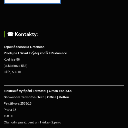
☎︎ Kontakty:
Tepelná technika Greeneco
Prodejna I Sklad I Výdej zboží I Reklamace
Kbelnice 86
(ul.Markova 534)
Jičín, 506 01
Elektrické vytápění Termofol | Green Eco s.r.o
Showroom Termofol - Tech | Office | Kolton
Petržílkova 2583/13
Praha 13
158 00
Obchodní pasáž centrum Hůrka - 2.patro