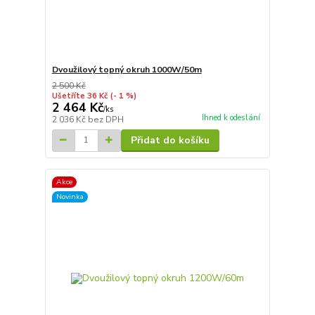
Dvoužilový topný okruh 1000W/50m
2 500 Kč
Ušetříte 36 Kč
(- 1 %)
2 464 Kč
/
ks
Ihned k odeslání
2 036 Kč
bez DPH
Přidat do košíku
Akce
Novinka