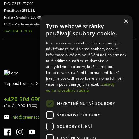
DIČ: CZ171 727 99
Petržílkova 2583/13, 
Praha - Stodůlky, 158 00 
×
CEO - Vlastislav Rouha ml.
Tyto webové stránky
+420 734 11 39 33
používají soubory cookie.
K personalizaci obsahu, reklam a analýze
návštěvnosti používáme soubory cookie.
Informace o vašem používání našich stránek
také sdílíme s našimi reklamními a
analytickými partnery, kteří je mohou
kombinovat s dalšími informacemi, které
jste jim poskytli nebo které shromáždili při
Tepelná technika Greeneco
vašem používání jejich služeb.
Zásady
ochrany osobních údajů
+420 604 690 848
NEZBYTNĚ NUTNÉ SOUBORY
(Po-Čt: 9:00-16:00)
VÝKONOVÉ SOUBORY
info@greeneco.cz
SOUBORY CÍLENÍ
FUNKČNÍ SOUBORY