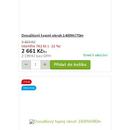
Dvoužilový topný okruh 1400W/70m
3 423 Kč
Ušetříte 762 Kč
(- 22 %)
2 661 Kč
/
ks
Ihned k odeslání
2 199 Kč
bez DPH
Přidat do košíku
Akce
Novinka