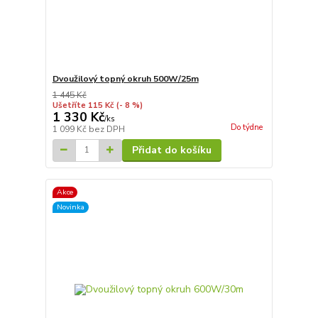
Dvoužilový topný okruh 500W/25m
1 445 Kč
Ušetříte 115 Kč
(- 8 %)
1 330 Kč
/
ks
Do týdne
1 099 Kč
bez DPH
Přidat do košíku
Akce
Novinka