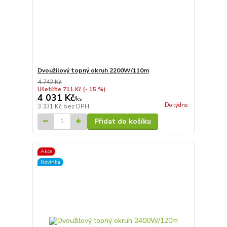
Dvoužilový topný okruh 2200W/110m
4 742 Kč
Ušetříte 711 Kč
(- 15 %)
4 031 Kč
/
ks
Do týdne
3 331 Kč
bez DPH
Přidat do košíku
Akce
Novinka