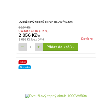
Dvoužilový topný okruh 850W/42,5m
2 104 Kč
Ušetříte 48 Kč
(- 2 %)
2 056 Kč
/
ks
Do týdne
1 699 Kč
bez DPH
Přidat do košíku
Akce
Novinka