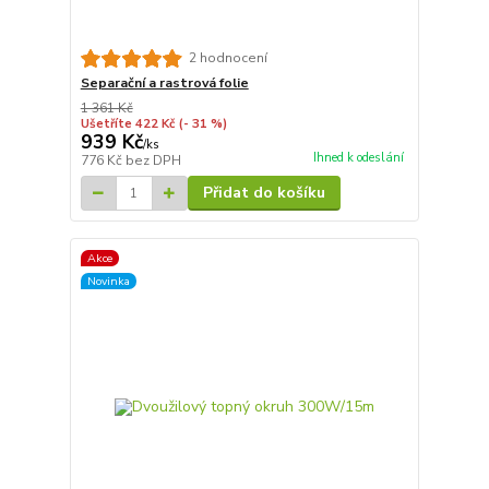
2 hodnocení
Separační a rastrová folie
1 361 Kč
Ušetříte 422 Kč
(- 31 %)
939 Kč
/
ks
Ihned k odeslání
776 Kč
bez DPH
Přidat do košíku
Akce
Novinka