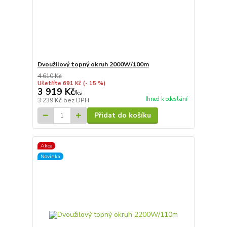
Dvoužilový topný okruh 2000W/100m
4 610 Kč
Ušetříte 691 Kč
(- 15 %)
3 919 Kč
/
ks
Ihned k odeslání
3 239 Kč
bez DPH
Přidat do košíku
Akce
Novinka