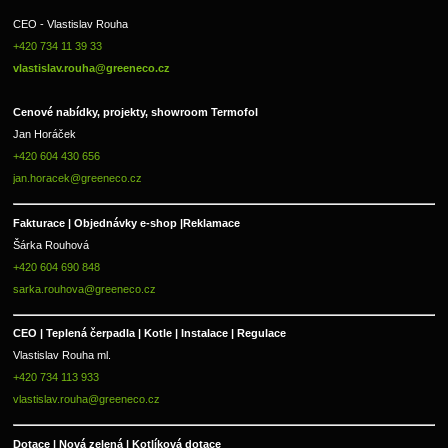
CEO - Vlastislav Rouha 
+420 734 11 39 33 
vlastislav.rouha@greeneco.cz
Cenové nabídky, projekty, showroom Termofol 
Jan Horáček
+420 604 430 656
jan.horacek@greeneco.cz
Fakturace | 
Objednávky e-shop |
Reklamace
Šárka Rouhová
+420 604 690 848
sarka.rouhova@greeneco.cz
CEO | Teplená čerpadla | Kotle | Instalace | Regulace
Vlastislav Rouha ml.
+420 734 113 933
vlastislav.rouha@greeneco.cz
Dotace | Nová zelená | Kotlíková dotace