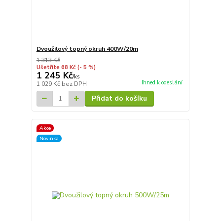
Dvoužilový topný okruh 400W/20m
1 313 Kč
Ušetříte 68 Kč
(- 5 %)
1 245 Kč
/
ks
Ihned k odeslání
1 029 Kč
bez DPH
Přidat do košíku
Akce
Novinka