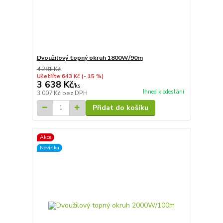
Dvoužilový topný okruh 1800W/90m
4 281 Kč
Ušetříte 643 Kč
(- 15 %)
3 638 Kč
/
ks
Ihned k odeslání
3 007 Kč
bez DPH
Přidat do košíku
Akce
Novinka