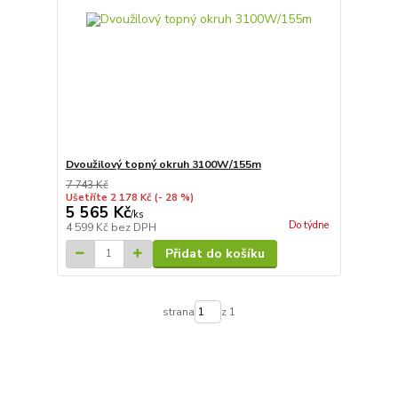
Dvoužilový topný okruh 3100W/155m
7 743 Kč
Ušetříte 2 178 Kč
(- 28 %)
5 565 Kč
/
ks
Do týdne
4 599 Kč
bez DPH
Přidat do košíku
strana
z 1