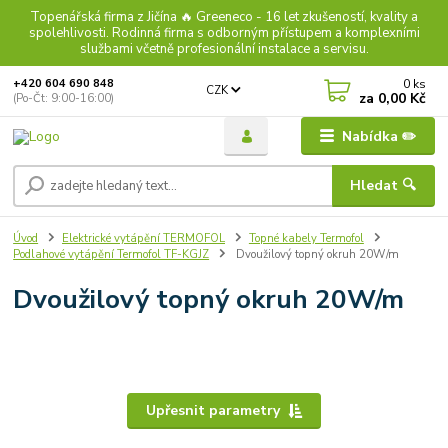
Topenářská firma z Jičína 🔥 Greeneco - 16 let zkušeností, kvality a
spolehlivosti. Rodinná firma s odborným přístupem a komplexními
službami včetně profesionální instalace a servisu.
0
ks
+420 604 690 848
CZK
za
0,00 Kč
(Po-Čt: 9:00-16:00)
Nabídka ✏️
Hledat 🔍
Úvod
Elektrické vytápění TERMOFOL
Topné kabely Termofol
Podlahové vytápění Termofol TF-KGJZ
Dvoužilový topný okruh 20W/m
Dvoužilový topný okruh 20W/m
Upřesnit parametry