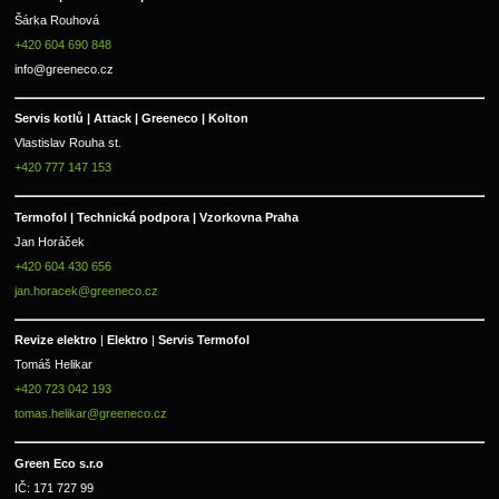
Šárka Rouhová
+420 604 690 848
info@greeneco.cz
Servis kotlů | Attack | Greeneco | Kolton  
Vlastislav Rouha st.
+420 777 147 153
Termofol | Technická podpora | Vzorkovna Praha
Jan Horáček
+420 604 430 656
jan.horacek@greeneco.cz
Revize elektro 
|
 Elektro 
|
 Servis Termofol 
Tomáš Helikar
+420 723 042 193
tomas.helikar@greeneco.cz
Green Eco s.r.o 
IČ: 171 727 99      