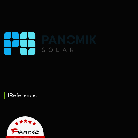
ℹ︎Reference: