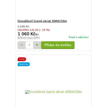
Dvoužilový topný okruh 300W/15m
1 181 Kč
Ušetříte 121 Kč
(- 10 %)
1 060 Kč
/
ks
Ihned k odeslání
876 Kč
bez DPH
Přidat do košíku
Akce
Novinka