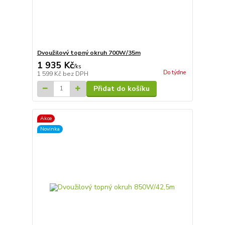
Dvoužilový topný okruh 700W/35m
1 935 Kč
/
ks
Do týdne
1 599 Kč
bez DPH
Přidat do košíku
Akce
Novinka