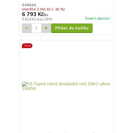
9 094 Kč
Ušetříte 2 301 Kč
(- 25 %)
6 793 Kč
/
ks
Ihned k odeslání
5 614 Kč
bez DPH
Přidat do košíku
Akce