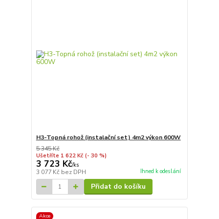
H3-Topná rohož (instalační set) 4m2 výkon 600W
5 345 Kč
Ušetříte 1 622 Kč
(- 30 %)
3 723 Kč
/
ks
Ihned k odeslání
3 077 Kč
bez DPH
Přidat do košíku
Akce