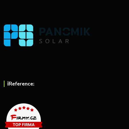
ℹ︎Reference: