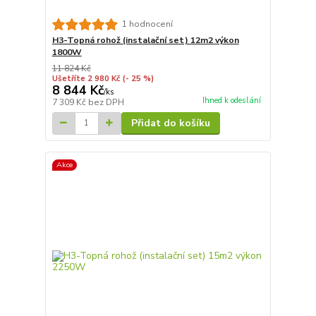
1 hodnocení
H3-Topná rohož (instalační set) 12m2 výkon
1800W
11 824 Kč
Ušetříte 2 980 Kč
(- 25 %)
8 844 Kč
/
ks
Ihned k odeslání
7 309 Kč
bez DPH
Přidat do košíku
Akce