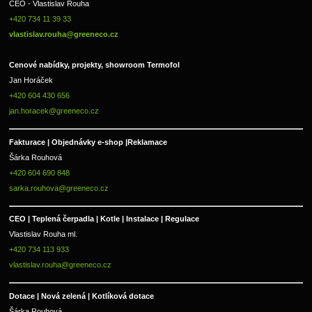
CEO - Vlastislav Rouha 
+420 734 11 39 33 
vlastislav.rouha@greeneco.cz
Cenové nabídky, projekty, showroom Termofol 
Jan Horáček
+420 604 430 656
jan.horacek@greeneco.cz
Fakturace | 
Objednávky e-shop |
Reklamace
Šárka Rouhová
+420 604 690 848
sarka.rouhova@greeneco.cz
CEO | Teplená čerpadla | Kotle | Instalace | Regulace
Vlastislav Rouha ml.
+420 734 113 933
vlastislav.rouha@greeneco.cz
Dotace | Nová zelená | Kotlíková dotace
Šárka Rouhová