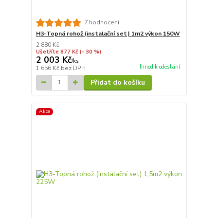
7 hodnocení
H3-Topná rohož (instalační set) 1m2 výkon 150W
2 880 Kč
Ušetříte 877 Kč
(- 30 %)
2 003 Kč
/
ks
Ihned k odeslání
1 656 Kč
bez DPH
Přidat do košíku
Akce