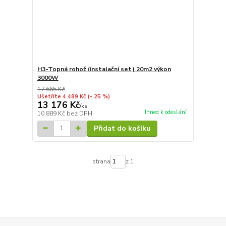
H3-Topná rohož (instalační set) 20m2 výkon
3000W
17 665 Kč
Ušetříte 4 489 Kč
(- 25 %)
13 176 Kč
/
ks
Ihned k odeslání
10 889 Kč
bez DPH
Přidat do košíku
strana
z 1