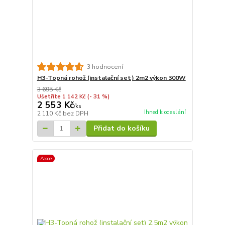
3 hodnocení
H3-Topná rohož (instalační set) 2m2 výkon 300W
3 695 Kč
Ušetříte 1 142 Kč
(- 31 %)
2 553 Kč
/
ks
Ihned k odeslání
2 110 Kč
bez DPH
Přidat do košíku
Akce