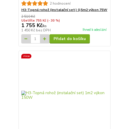
2 hodnocení
H3-Topná rohož (instalační set) 0,5m2 výkon 75W
2 510 Kč
Ušetříte 755 Kč
(- 30 %)
1 755 Kč
/
ks
Ihned k odeslání
1 450 Kč
bez DPH
Přidat do košíku
Akce