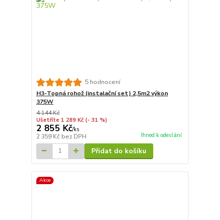
5 hodnocení
H3-Topná rohož (instalační set) 2,5m2 výkon
375W
4 144 Kč
Ušetříte 1 289 Kč
(- 31 %)
2 855 Kč
/
ks
Ihned k odeslání
2 359 Kč
bez DPH
Přidat do košíku
Akce