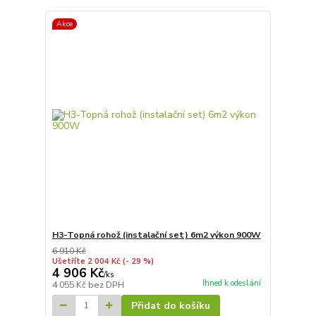
Akce
H3-Topná rohož (instalační set) 6m2 výkon 900W
6 910 Kč
Ušetříte 2 004 Kč
(- 29 %)
4 906 Kč
/
ks
Ihned k odeslání
4 055 Kč
bez DPH
Přidat do košíku