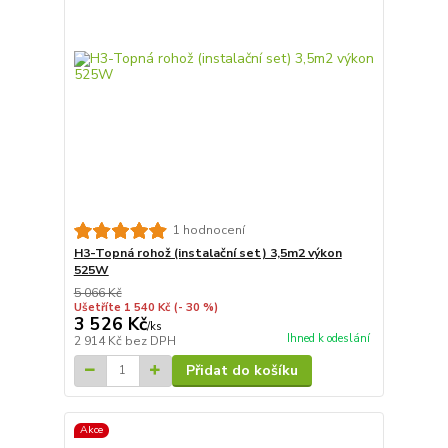
1 hodnocení
H3-Topná rohož (instalační set) 3,5m2 výkon
525W
5 066 Kč
Ušetříte 1 540 Kč
(- 30 %)
3 526 Kč
/
ks
Ihned k odeslání
2 914 Kč
bez DPH
Přidat do košíku
Akce