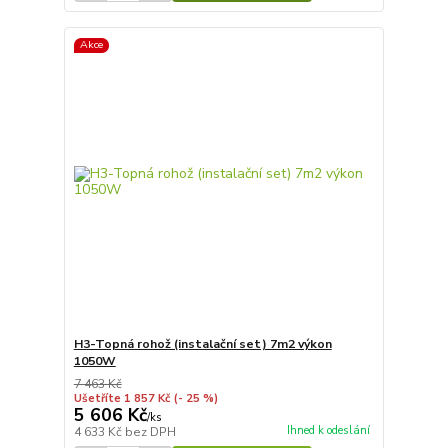
Akce
H3-Topná rohož (instalační set) 7m2 výkon
1050W
7 463 Kč
Ušetříte 1 857 Kč
(- 25 %)
5 606 Kč
/
ks
Ihned k odeslání
4 633 Kč
bez DPH