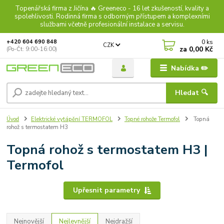
Topenářská firma z Jičína 🔥 Greeneco - 16 let zkušeností, kvality a
spolehlivosti. Rodinná firma s odborným přístupem a komplexními
službami včetně profesionální instalace a servisu.
0
ks
+420 604 690 848
CZK
za
0,00 Kč
(Po-Čt: 9:00-16:00)
Nabídka ✏️
Hledat 🔍
Úvod
Elektrické vytápění TERMOFOL
Topné rohože Termofol
Topná
rohož s termostatem H3
Topná rohož s termostatem H3 |
Termofol
Upřesnit parametry
Nejnovější
Nejlevnější
Nejdražší