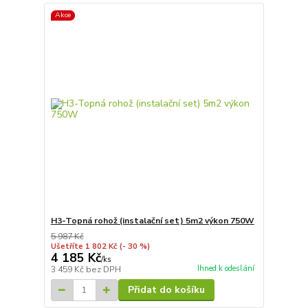
Akce
H3-Topná rohož (instalační set) 5m2 výkon 750W
5 987 Kč
Ušetříte 1 802 Kč
(- 30 %)
4 185 Kč
/
ks
Ihned k odeslání
3 459 Kč
bez DPH
Přidat do košíku