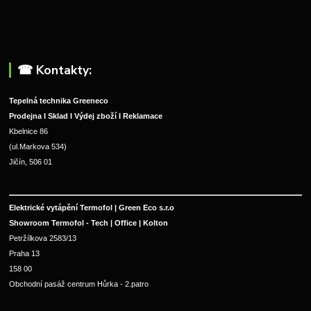
☎︎ Kontakty:
Tepelná technika Greeneco
Prodejna I Sklad I Výdej zboží I Reklamace
Kbelnice 86
(ul.Markova 534)
Jičín, 506 01
Elektrické vytápění Termofol | Green Eco s.r.o
Showroom Termofol - Tech | Office | Kolton
Petržílkova 2583/13
Praha 13
158 00
Obchodní pasáž centrum Hůrka - 2.patro