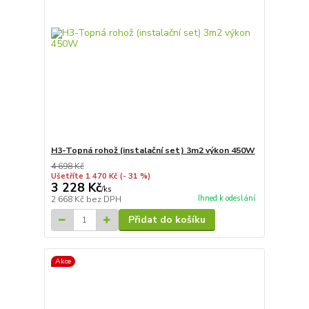
H3-Topná rohož (instalační set) 3m2 výkon 450W
4 698 Kč
Ušetříte 1 470 Kč
(- 31 %)
3 228 Kč
/
ks
Ihned k odeslání
2 668 Kč
bez DPH
Přidat do košíku
Akce