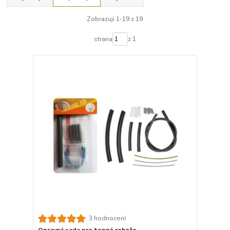
Zobrazuji 1-19 z 19
strana
z 1
3 hodnocení
Opravná sada pro topné rohože