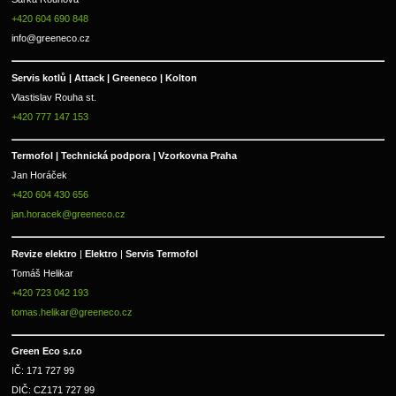
+420 604 690 848
info@greeneco.cz
Servis kotlů | Attack | Greeneco | Kolton  
Vlastislav Rouha st.
+420 777 147 153
Termofol | Technická podpora | Vzorkovna Praha
Jan Horáček
+420 604 430 656
jan.horacek@greeneco.cz
Revize elektro 
|
 Elektro 
|
 Servis Termofol 
Tomáš Helikar
+420 723 042 193
tomas.helikar@greeneco.cz
Green Eco s.r.o 
IČ: 171 727 99      
DIČ: CZ171 727 99