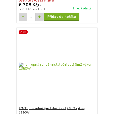
Ušetříte 2 075 Kč
(- 25 %)
6 308 Kč
/
ks
Ihned k odeslání
5 213 Kč
bez DPH
Přidat do košíku
Akce
H3-Topná rohož (instalační set) 9m2 výkon
1350W