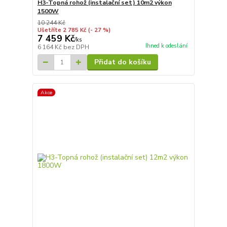
H3-Topná rohož (instalační set) 10m2 výkon
1500W
10 244 Kč
Ušetříte 2 785 Kč
(- 27 %)
7 459 Kč
/
ks
Ihned k odeslání
6 164 Kč
bez DPH
Přidat do košíku
Akce