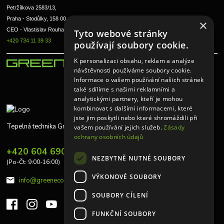
Petržílkova 2583/13, 
Praha - Stodůlky, 158 00 
×
CEO - Vlastislav Rouha ml.
Tyto webové stránky
+420 734 11 39 33
používají soubory cookie.
K personalizaci obsahu, reklam a analýze
návštěvnosti používáme soubory cookie.
Informace o vašem používání našich stránek
také sdílíme s našimi reklamními a
analytickými partnery, kteří je mohou
kombinovat s dalšími informacemi, které
jste jim poskytli nebo které shromáždili při
Tepelná technika Greeneco
vašem používání jejich služeb.
Zásady
ochrany osobních údajů
+420 604 690 848
NEZBYTNĚ NUTNÉ SOUBORY
(Po-Čt: 9:00-16:00)
VÝKONOVÉ SOUBORY
info@greeneco.cz
SOUBORY CÍLENÍ
FUNKČNÍ SOUBORY