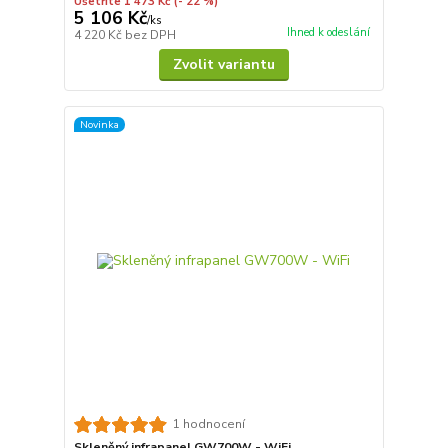
Ušetříte 1 473 Kč
(- 22 %)
5 106 Kč
/
ks
Ihned k odeslání
4 220 Kč
bez DPH
Zvolit variantu
Novinka
1 hodnocení
Skleněný infrapanel GW700W - WiFi