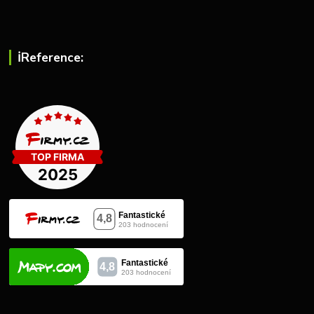
ℹ︎Reference: