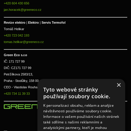
+420 604 430 656
jan.horacek@greeneco.cz
Revize elektro 
|
 Elektro 
|
 Servis Termofol 
Tomáš Helikar
+420 723 042 193
tomas.helikar@greeneco.cz
Green Eco s.r.o 
IČ: 171 727 99      
DIČ: CZ171 727 99
Petržílkova 2583/13, 
Praha - Stodůlky, 158 00 
×
CEO - Vlastislav Rouha ml.
Tyto webové stránky
+420 734 11 39 33
používají soubory cookie.
K personalizaci obsahu, reklam a analýze
návštěvnosti používáme soubory cookie.
Informace o vašem používání našich stránek
také sdílíme s našimi reklamními a
analytickými partnery, kteří je mohou