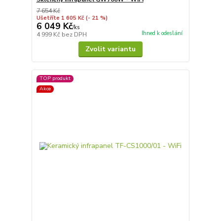
7 654 Kč
Ušetříte 1 605 Kč
(- 21 %)
6 049 Kč
/
ks
Ihned k odeslání
4 999 Kč
bez DPH
Zvolit variantu
TOP produkt
Akce