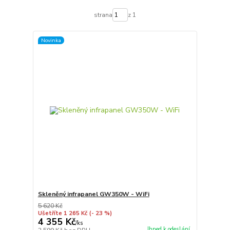
strana
z 1
Novinka
Skleněný infrapanel GW350W - WiFi
5 620 Kč
Ušetříte 1 265 Kč
(- 23 %)
4 355 Kč
/
ks
Ihned k odeslání