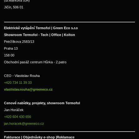
(ul.Markova 534)
Jičín, 506 01
Elektrické vytápění Termofol | Green Eco s.r.o
Showroom Termofol - Tech | Office | Kolton
Petržílkova 2583/13
Praha 13
158 00
Obchodní pasáž centrum Hůrka - 2.patro
CEO - Vlastislav Rouha 
+420 734 11 39 33 
vlastislav.rouha@greeneco.cz
Cenové nabídky, projekty, showroom Termofol 
Jan Horáček
+420 604 430 656
jan.horacek@greeneco.cz
Fakturace | 
Objednávky e-shop |
Reklamace