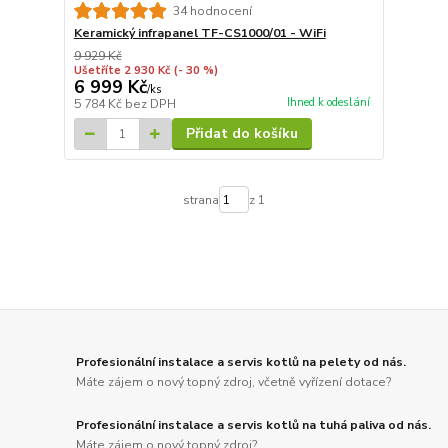
34 hodnocení
Keramický infrapanel TF-CS1000/01 - WiFi
9 929 Kč
Ušetříte 2 930 Kč
(- 30 %)
6 999 Kč
/
ks
Ihned k odeslání
5 784 Kč
bez DPH
Přidat do košíku
strana
z 1
Profesionální instalace a servis kotlů na pelety od nás.
Máte zájem o nový topný zdroj, včetně vyřízení dotace?
Profesionální instalace a servis kotlů na tuhá paliva od nás.
Máte zájem o nový topný zdroj?