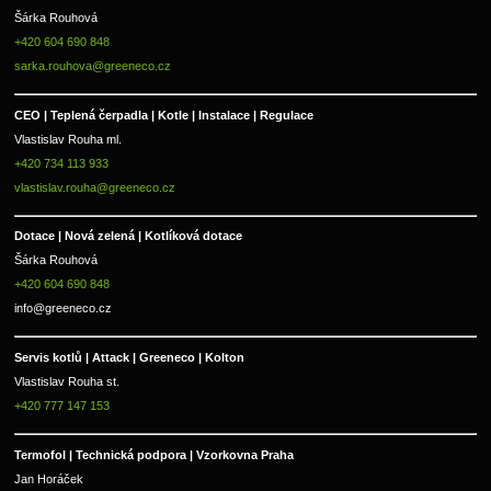
Šárka Rouhová
+420 604 690 848
sarka.rouhova@greeneco.cz
CEO | Teplená čerpadla | Kotle | Instalace | Regulace
Vlastislav Rouha ml.
+420 734 113 933
vlastislav.rouha@greeneco.cz
Dotace | Nová zelená | Kotlíková dotace
Šárka Rouhová
+420 604 690 848
info@greeneco.cz
Servis kotlů | Attack | Greeneco | Kolton  
Vlastislav Rouha st.
+420 777 147 153
Termofol | Technická podpora | Vzorkovna Praha
Jan Horáček