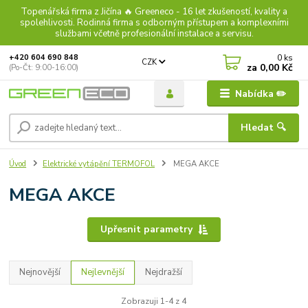
Topenářská firma z Jičína 🔥 Greeneco - 16 let zkušeností, kvality a
spolehlivosti. Rodinná firma s odborným přístupem a komplexními
službami včetně profesionální instalace a servisu.
0
ks
+420 604 690 848
CZK
za
0,00 Kč
(Po-Čt: 9:00-16:00)
Nabídka ✏️
Hledat 🔍
Úvod
Elektrické vytápění TERMOFOL
MEGA AKCE
MEGA AKCE
Upřesnit parametry
Nejnovější
Nejlevnější
Nejdražší
Zobrazuji 1-4 z 4