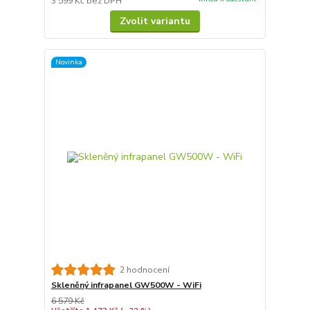
3 599 Kč
bez DPH
Zvolit variantu
Novinka
2 hodnocení
Skleněný infrapanel GW500W - WiFi
6 579 Kč