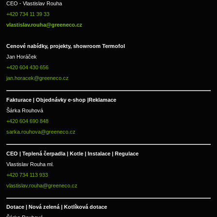
CEO - Vlastislav Rouha 
+420 734 11 39 33 
vlastislav.rouha@greeneco.cz
Cenové nabídky, projekty, showroom Termofol 
Jan Horáček
+420 604 430 656
jan.horacek@greeneco.cz
Fakturace | 
Objednávky e-shop |
Reklamace
Šárka Rouhová
+420 604 690 848
sarka.rouhova@greeneco.cz
CEO | Teplená čerpadla | Kotle | Instalace | Regulace
Vlastislav Rouha ml.
+420 734 113 933
vlastislav.rouha@greeneco.cz
Dotace | Nová zelená | Kotlíková dotace