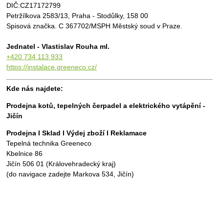
DIČ:CZ17172799
Petržílkova 2583/13, Praha - Stodůlky, 158 00
Spisová značka. C 367702/MSPH Městský soud v Praze.
Jednatel - Vlastislav Rouha ml.
+420 734 113 933
https://instalace.greeneco.cz/
Kde nás najdete:
Prodejna kotů, tepelných čerpadel a elektrického vytápění -
Jičín
Prodejna I Sklad I Výdej zboží I Reklamace
Tepelná technika Greeneco
Kbelnice 86
Jičín 506 01 (Královehradecký kraj)
(do navigace zadejte Markova 534, Jičín)