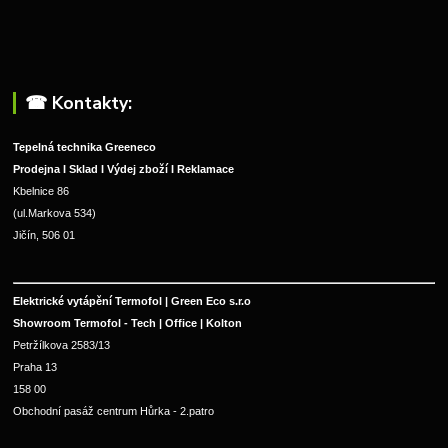
☎︎ Kontakty:
Tepelná technika Greeneco
Prodejna I Sklad I Výdej zboží I Reklamace
Kbelnice 86
(ul.Markova 534)
Jičín, 506 01
Elektrické vytápění Termofol | Green Eco s.r.o
Showroom Termofol - Tech | Office | Kolton
Petržílkova 2583/13
Praha 13
158 00
Obchodní pasáž centrum Hůrka - 2.patro