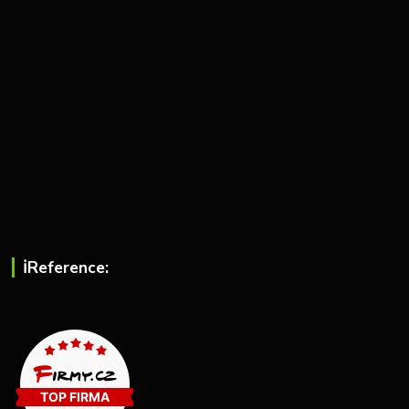
ℹ︎Reference: