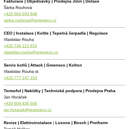
Fakturace | 
Objednávky | Prodejna Jičín | Dotace
Šárka Rouhová
+420 604 690 848
sarka.rouhova@greeneco.cz
CEO | Instalace 
| Koltle | Tepelná čerpadla | Regulace
Vlastislav Rouha 
+420 734 113 933
vlastislav.rouha@greeneco.cz
Servis kotlů | Attack | Greeneco | Kolton  
Vlastislav Rouha st.
+420 777 147 153
Termofol 
| 
Nabídky | Technická podpora 
| Prodejna Praha
Jan Horáček
+420 604 430 656
jan.horacek@greeneco.cz
Revize 
| Elektroinstalace 
|
 Loxone 
| Bosch 
| Protherm