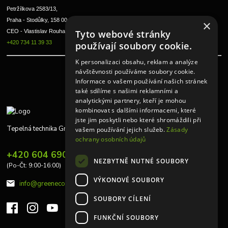
Petržílkova 2583/13, 
Praha - Stodůlky, 158 00 
×
Tyto webové stránky
CEO - Vlastislav Rouha ml.
+420 734 11 39 33
používají soubory cookie.
K personalizaci obsahu, reklam a analýze
návštěvnosti používáme soubory cookie.
Informace o vašem používání našich stránek
také sdílíme s našimi reklamními a
analytickými partnery, kteří je mohou
kombinovat s dalšími informacemi, které
jste jim poskytli nebo které shromáždili při
Tepelná technika Greeneco
vašem používání jejich služeb.
Zásady
ochrany osobních údajů
+420 604 690 848
NEZBYTNĚ NUTNÉ SOUBORY
(Po-Čt: 9:00-16:00)
VÝKONOVÉ SOUBORY
info@greeneco.cz
SOUBORY CÍLENÍ
FUNKČNÍ SOUBORY