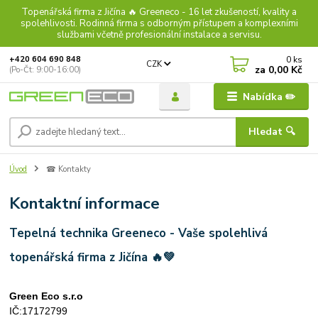
Topenářská firma z Jičína 🔥 Greeneco - 16 let zkušeností, kvality a
spolehlivosti. Rodinná firma s odborným přístupem a komplexními
službami včetně profesionální instalace a servisu.
0
ks
+420 604 690 848
CZK
za
0,00 Kč
(Po-Čt: 9:00-16:00)
Nabídka ✏️
Hledat 🔍
Úvod
☎︎ Kontakty
Kontaktní informace
Tepelná technika Greeneco - Vaše spolehlivá
topenářská firma z Jičína 🔥💚
Green Eco s.r.o
IČ:17172799