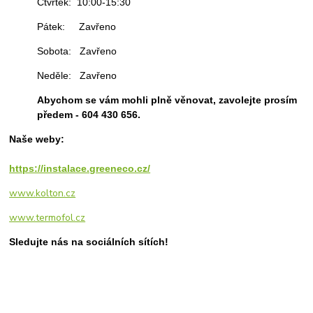
Čtvrtek: 10:00-15:30
Pátek: Zavřeno
Sobota: Zavřeno
Neděle: Zavřeno
Abychom se vám mohli plně věnovat, zavolejte prosím
předem - 604 430 656.
Naše weby:
https://instalace.greeneco.cz/
www.kolton.cz
www.termofol.cz
Sledujte nás na sociálních sítích!