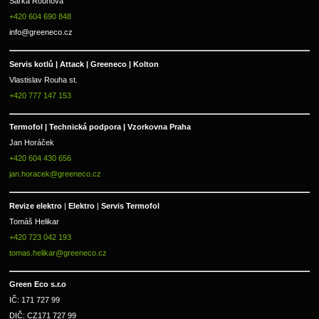
Šárka Rouhová
+420 604 690 848
info@greeneco.cz
Servis kotlů | Attack | Greeneco | Kolton  
Vlastislav Rouha st.
+420 777 147 153
Termofol | Technická podpora | Vzorkovna Praha
Jan Horáček
+420 604 430 656
jan.horacek@greeneco.cz
Revize elektro 
|
 Elektro 
|
 Servis Termofol 
Tomáš Helikar
+420 723 042 193
tomas.helikar@greeneco.cz
Green Eco s.r.o 
IČ: 171 727 99      
DIČ: CZ171 727 99