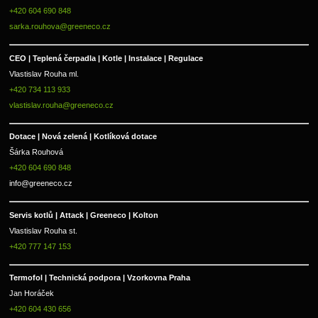
+420 604 690 848
sarka.rouhova@greeneco.cz
CEO | Teplená čerpadla | Kotle | Instalace | Regulace
Vlastislav Rouha ml.
+420 734 113 933
vlastislav.rouha@greeneco.cz
Dotace | Nová zelená | Kotlíková dotace
Šárka Rouhová
+420 604 690 848
info@greeneco.cz
Servis kotlů | Attack | Greeneco | Kolton  
Vlastislav Rouha st.
+420 777 147 153
Termofol | Technická podpora | Vzorkovna Praha
Jan Horáček
+420 604 430 656