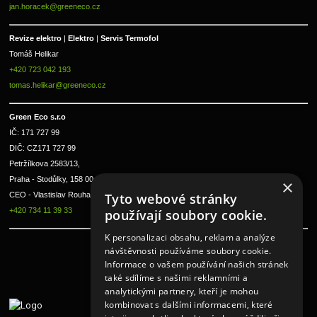
jan.horacek@greeneco.cz
Revize elektro 
|
 Elektro 
|
 Servis Termofol 
Tomáš Helikar
+420 723 042 193
tomas.helikar@greeneco.cz
Green Eco s.r.o 
IČ: 171 727 99      
DIČ: CZ171 727 99
Petržílkova 2583/13, 
Praha - Stodůlky, 158 00 
×
CEO - Vlastislav Rouha ml.
Tyto webové stránky
+420 734 11 39 33
používají soubory cookie.
K personalizaci obsahu, reklam a analýze
návštěvnosti používáme soubory cookie.
Informace o vašem používání našich stránek
také sdílíme s našimi reklamními a
analytickými partnery, kteří je mohou
kombinovat s dalšími informacemi, které