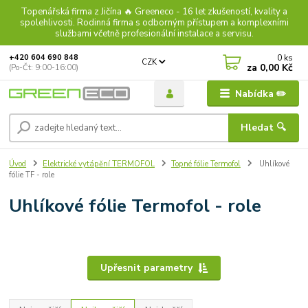
Topenářská firma z Jičína 🔥 Greeneco - 16 let zkušeností, kvality a
spolehlivosti. Rodinná firma s odborným přístupem a komplexními
službami včetně profesionální instalace a servisu.
0
ks
+420 604 690 848
CZK
za
0,00 Kč
(Po-Čt: 9:00-16:00)
Nabídka ✏️
Hledat 🔍
Úvod
Elektrické vytápění TERMOFOL
Topné fólie Termofol
Uhlíkové
fólie TF - role
Uhlíkové fólie Termofol - role
Upřesnit parametry