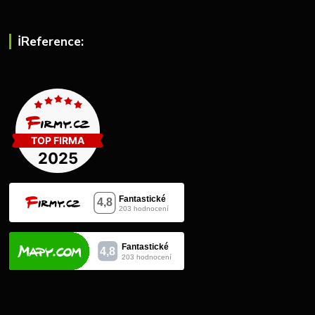
ℹ︎Reference: