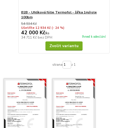
B2B - Uhlíková fólie Termofol - šířka 1m/role
100bm
54 934 Kč
Ušetříte 12 934 Kč
(- 24 %)
42 000 Kč
/
ks
Ihned k odeslání
34 711 Kč
bez DPH
Zvolit variantu
strana
z 1