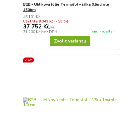
B2B - Uhlíková fólie Termofol - šířka 0,5m/role
150bm
46 101 Kč
Ušetříte 8 349 Kč
(- 18 %)
37 752 Kč
/
ks
Ihned k odeslání
31 200 Kč
bez DPH
Zvolit variantu
Akce