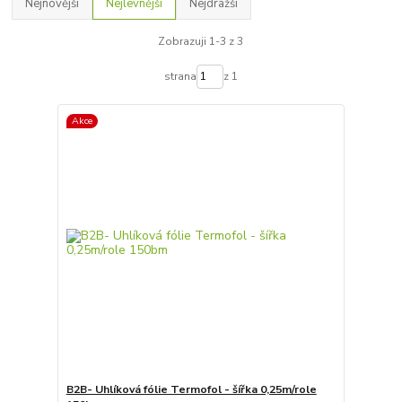
Nejnovější
Nejlevnější
Nejdražší
Zobrazuji 1-3 z 3
strana
z 1
Akce
B2B- Uhlíková fólie Termofol - šířka 0,25m/role