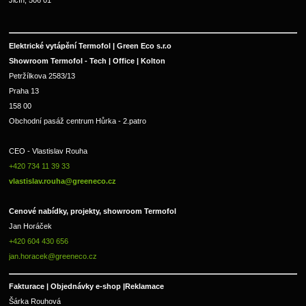
Jičín, 506 01
Elektrické vytápění Termofol | Green Eco s.r.o
Showroom Termofol - Tech | Office | Kolton
Petržílkova 2583/13
Praha 13
158 00
Obchodní pasáž centrum Hůrka - 2.patro
CEO - Vlastislav Rouha 
+420 734 11 39 33 
vlastislav.rouha@greeneco.cz
Cenové nabídky, projekty, showroom Termofol 
Jan Horáček
+420 604 430 656
jan.horacek@greeneco.cz
Fakturace | 
Objednávky e-shop |
Reklamace
Šárka Rouhová