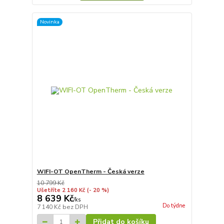
Novinka
WIFI-OT OpenTherm - Česká verze
10 799 Kč
Ušetříte 2 160 Kč
(- 20 %)
8 639 Kč
/
ks
Do týdne
7 140 Kč
bez DPH
Přidat do košíku