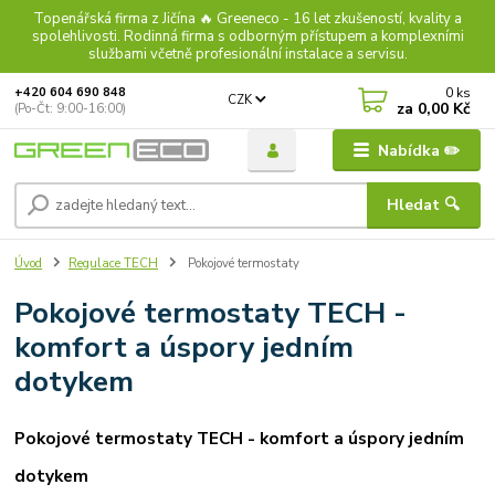
Topenářská firma z Jičína 🔥 Greeneco - 16 let zkušeností, kvality a
spolehlivosti. Rodinná firma s odborným přístupem a komplexními
službami včetně profesionální instalace a servisu.
0
ks
+420 604 690 848
CZK
za
0,00 Kč
(Po-Čt: 9:00-16:00)
Nabídka ✏️
Hledat 🔍
Úvod
Regulace TECH
Pokojové termostaty
Pokojové termostaty TECH -
komfort a úspory jedním
dotykem
Pokojové termostaty TECH - komfort a úspory jedním
dotykem