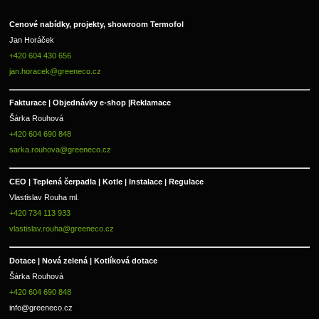
Cenové nabídky, projekty, showroom Termofol 
Jan Horáček
+420 604 430 656
jan.horacek@greeneco.cz
Fakturace | 
Objednávky e-shop |
Reklamace
Šárka Rouhová
+420 604 690 848
sarka.rouhova@greeneco.cz
CEO | Teplená čerpadla | Kotle | Instalace | Regulace
Vlastislav Rouha ml.
+420 734 113 933
vlastislav.rouha@greeneco.cz
Dotace | Nová zelená | Kotlíková dotace
Šárka Rouhová
+420 604 690 848
info@greeneco.cz