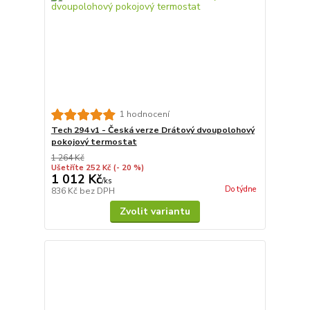
1 hodnocení
Tech 294 v1 - Česká verze Drátový dvoupolohový
pokojový termostat
1 264 Kč
Ušetříte 252 Kč
(- 20 %)
1 012 Kč
/
ks
Do týdne
836 Kč
bez DPH
Zvolit variantu