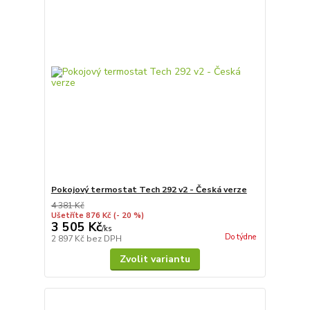
Pokojový termostat Tech 292 v2 - Česká verze
4 381 Kč
Ušetříte 876 Kč
(- 20 %)
3 505 Kč
/
ks
Do týdne
2 897 Kč
bez DPH
Zvolit variantu