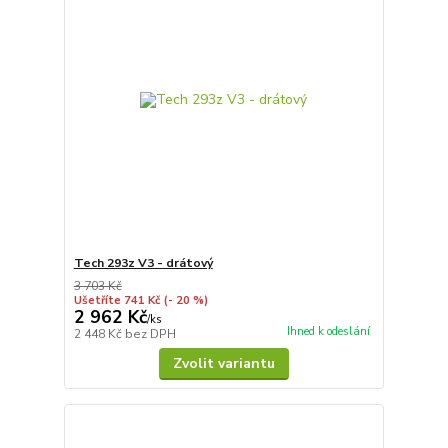
Tech 293z V3 - drátový
3 703 Kč
Ušetříte 741 Kč
(- 20 %)
2 962 Kč
/
ks
Ihned k odeslání
2 448 Kč
bez DPH
Zvolit variantu