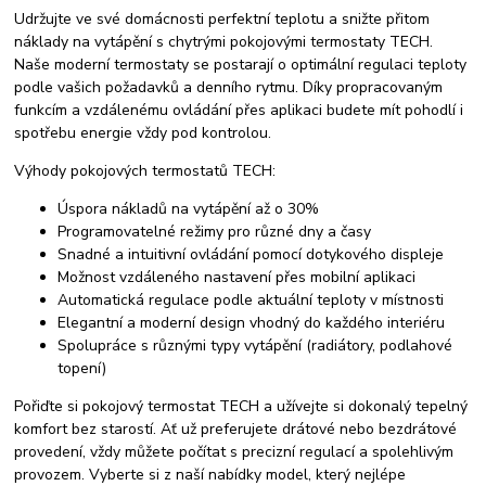
Udržujte ve své domácnosti perfektní teplotu a snižte přitom
náklady na vytápění s chytrými pokojovými termostaty TECH.
Naše moderní termostaty se postarají o optimální regulaci teploty
podle vašich požadavků a denního rytmu. Díky propracovaným
funkcím a vzdálenému ovládání přes aplikaci budete mít pohodlí i
spotřebu energie vždy pod kontrolou.
Výhody pokojových termostatů TECH:
Úspora nákladů na vytápění až o 30%
Programovatelné režimy pro různé dny a časy
Snadné a intuitivní ovládání pomocí dotykového displeje
Možnost vzdáleného nastavení přes mobilní aplikaci
Automatická regulace podle aktuální teploty v místnosti
Elegantní a moderní design vhodný do každého interiéru
Spolupráce s různými typy vytápění (radiátory, podlahové
topení)
Pořiďte si pokojový termostat TECH a užívejte si dokonalý tepelný
komfort bez starostí. Ať už preferujete drátové nebo bezdrátové
provedení, vždy můžete počítat s precizní regulací a spolehlivým
provozem. Vyberte si z naší nabídky model, který nejlépe