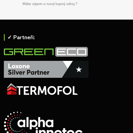
Máte zájem o nový topný zdroj ?
✓ Partneři: