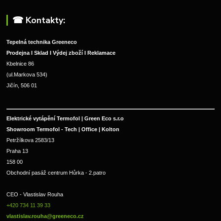
☎︎ Kontakty:
Tepelná technika Greeneco
Prodejna I Sklad I Výdej zboží I Reklamace
Kbelnice 86
(ul.Markova 534)
Jičín, 506 01
Elektrické vytápění Termofol | Green Eco s.r.o
Showroom Termofol - Tech | Office | Kolton
Petržílkova 2583/13
Praha 13
158 00
Obchodní pasáž centrum Hůrka - 2.patro
CEO - Vlastislav Rouha 
+420 734 11 39 33 
vlastislav.rouha@greeneco.cz