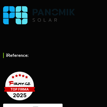
ℹ︎Reference: