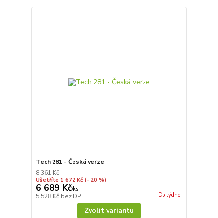
Tech 281 - Česká verze
8 361 Kč
Ušetříte 1 672 Kč
(- 20 %)
6 689 Kč
/
ks
Do týdne
5 528 Kč
bez DPH
Zvolit variantu