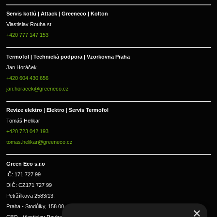
Servis kotlů | Attack | Greeneco | Kolton  
Vlastislav Rouha st.
+420 777 147 153
Termofol | Technická podpora | Vzorkovna Praha
Jan Horáček
+420 604 430 656
jan.horacek@greeneco.cz
Revize elektro 
|
 Elektro 
|
 Servis Termofol 
Tomáš Helikar
+420 723 042 193
tomas.helikar@greeneco.cz
Green Eco s.r.o 
IČ: 171 727 99      
DIČ: CZ171 727 99
Petržílkova 2583/13, 
Praha - Stodůlky, 158 00 
×
CEO - Vlastislav Rouha ml.