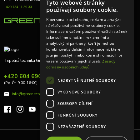
Tyto webové stránky
+420 734 11 39 33
používají soubory cookie.
K personalizaci obsahu, reklam a analýze
návštěvnosti používáme soubory cookie.
Informace o vašem používání našich stránek
také sdílíme s našimi reklamními a
analytickými partnery, kteří je mohou
kombinovat s dalšími informacemi, které
jste jim poskytli nebo které shromáždili při
Tepelná technika Greeneco
vašem používání jejich služeb.
Zásady
ochrany osobních údajů
+420 604 690 848
NEZBYTNĚ NUTNÉ SOUBORY
(Po-Čt: 9:00-16:00)
VÝKONOVÉ SOUBORY
info@greeneco.cz
SOUBORY CÍLENÍ
FUNKČNÍ SOUBORY
NEZAŘAZENÉ SOUBORY
Upravit sběr cookies.