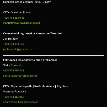
Obchodní pasáž centrum Hůrka - 2.patro
CEO - Vlastislav Rouha 
+420 734 11 39 33 
vlastislav.rouha@greeneco.cz
Cenové nabídky, projekty, showroom Termofol 
Jan Horáček
+420 604 430 656
jan.horacek@greeneco.cz
Fakturace | 
Objednávky e-shop |
Reklamace
Šárka Rouhová
+420 604 690 848
sarka.rouhova@greeneco.cz
CEO | Teplená čerpadla | Kotle | Instalace | Regulace
Vlastislav Rouha ml.
+420 734 113 933
vlastislav.rouha@greeneco.cz