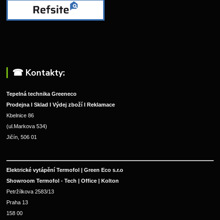
☎︎ Kontakty:
Tepelná technika Greeneco
Prodejna I Sklad I Výdej zboží I Reklamace
Kbelnice 86
(ul.Markova 534)
Jičín, 506 01
Elektrické vytápění Termofol | Green Eco s.r.o
Showroom Termofol - Tech | Office | Kolton
Petržílkova 2583/13
Praha 13
158 00