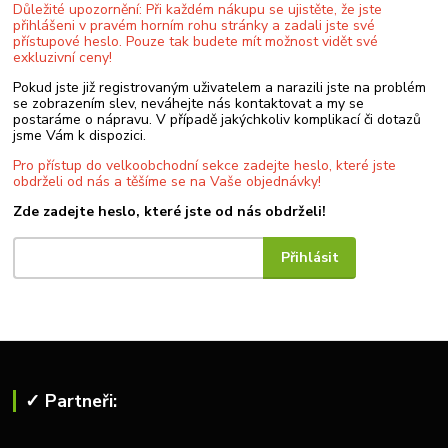
Důležité upozornění: Při každém nákupu se ujistěte, že jste
přihlášeni v pravém horním rohu stránky a zadali jste své
přístupové heslo. Pouze tak budete mít možnost vidět své
exkluzivní ceny!
Pokud jste již registrovaným uživatelem a narazili jste na problém
se zobrazením slev, neváhejte nás kontaktovat a my se
postaráme o nápravu. V případě jakýchkoliv komplikací či dotazů
jsme Vám k dispozici.
Pro přístup do velkoobchodní sekce zadejte heslo, které jste
obdrželi od nás a těšíme se na Vaše objednávky!
Zde zadejte heslo, které jste od nás obdrželi!
✓ Partneři: