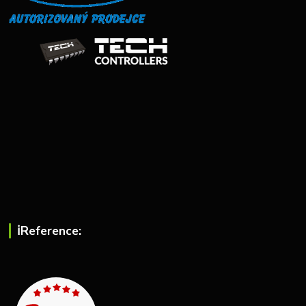
ℹ︎Reference: