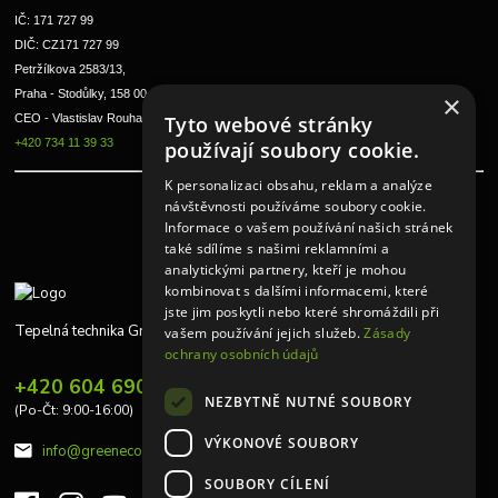
IČ: 171 727 99      
DIČ: CZ171 727 99
Petržílkova 2583/13, 
Praha - Stodůlky, 158 00 
×
CEO - Vlastislav Rouha ml.
Tyto webové stránky
+420 734 11 39 33
používají soubory cookie.
K personalizaci obsahu, reklam a analýze
návštěvnosti používáme soubory cookie.
Informace o vašem používání našich stránek
také sdílíme s našimi reklamními a
analytickými partnery, kteří je mohou
kombinovat s dalšími informacemi, které
jste jim poskytli nebo které shromáždili při
Tepelná technika Greeneco
vašem používání jejich služeb.
Zásady
ochrany osobních údajů
+420 604 690 848
NEZBYTNĚ NUTNÉ SOUBORY
(Po-Čt: 9:00-16:00)
VÝKONOVÉ SOUBORY
info@greeneco.cz
SOUBORY CÍLENÍ