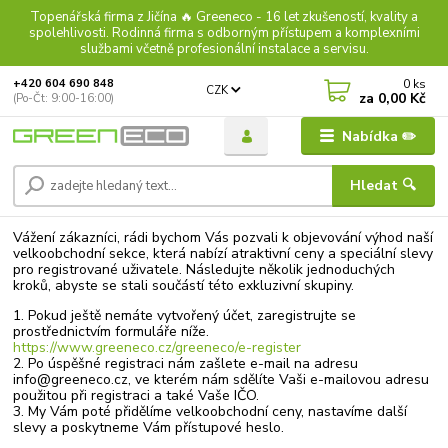
Topenářská firma z Jičína 🔥 Greeneco - 16 let zkušeností, kvality a
spolehlivosti. Rodinná firma s odborným přístupem a komplexními
službami včetně profesionální instalace a servisu.
0
ks
+420 604 690 848
CZK
za
0,00 Kč
(Po-Čt: 9:00-16:00)
Nabídka ✏️
Hledat 🔍
Vážení zákazníci, rádi bychom Vás pozvali k objevování výhod naší
velkoobchodní sekce, která nabízí atraktivní ceny a speciální slevy
pro registrované uživatele. Následujte několik jednoduchých
kroků, abyste se stali součástí této exkluzivní skupiny.
1. Pokud ještě nemáte vytvořený účet, zaregistrujte se
prostřednictvím formuláře níže.
https://www.greeneco.cz/greeneco/e-register
2. Po úspěšné registraci nám zašlete e-mail na adresu
info@greeneco.cz, ve kterém nám sdělíte Vaši e-mailovou adresu
použitou při registraci a také Vaše IČO.
3. My Vám poté přidělíme velkoobchodní ceny, nastavíme další
slevy a poskytneme Vám přístupové heslo.