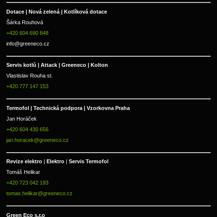
Dotace | Nová zelená | Kotlíková dotace
Šárka Rouhová
+420 604 690 848
info@greeneco.cz
Servis kotlů | Attack | Greeneco | Kolton  
Vlastislav Rouha st.
+420 777 147 153
Termofol | Technická podpora | Vzorkovna Praha
Jan Horáček
+420 604 430 656
jan.horacek@greeneco.cz
Revize elektro 
|
 Elektro 
|
 Servis Termofol 
Tomáš Helikar
+420 723 042 193
tomas.helikar@greeneco.cz
Green Eco s.r.o 