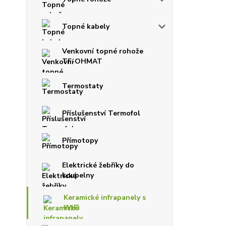
Topné kabely
Venkovní topné rohože
TF-OHMAT
Termostaty
Příslušenství Termofol
Přímotopy
Elektrické žebříky do
koupelny
Keramické infrapanely s
WiFi