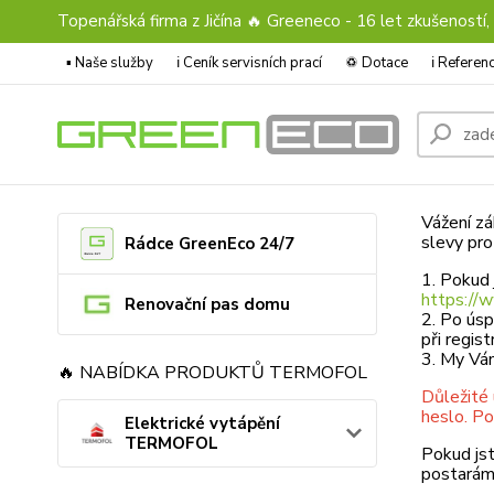
Topenářská firma z Jičína 🔥 Greeneco - 16 let zkušeností,
▪️ Naše služby
ℹ︎ Ceník servisních prací
♽ Dotace
ℹ︎ Refere
Vážení zá
slevy pro
Rádce GreenEco 24/7
1. Pokud 
https://
Renovační pas domu
2. Po úsp
při regis
3. My Vá
🔥 NABÍDKA PRODUKTŮ TERMOFOL
Důležité 
heslo. Po
Elektrické vytápění
TERMOFOL
Pokud jst
postaráme