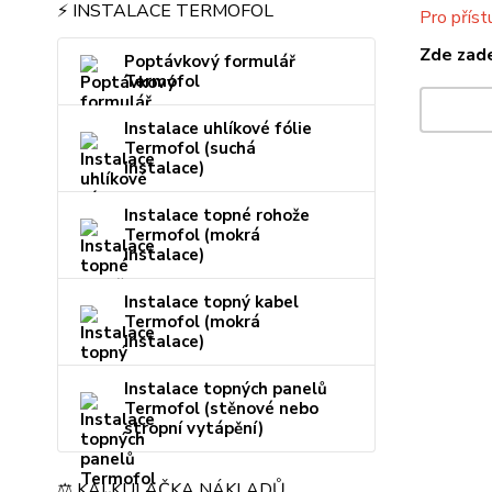
⚡ INSTALACE TERMOFOL
Pro příst
Zde zade
Poptávkový formulář
Termofol
Instalace uhlíkové fólie
Termofol (suchá
instalace)
Instalace topné rohože
Termofol (mokrá
instalace)
Instalace topný kabel
Termofol (mokrá
instalace)
Instalace topných panelů
Termofol (stěnové nebo
stropní vytápění)
⚖️ KALKULAČKA NÁKLADŮ