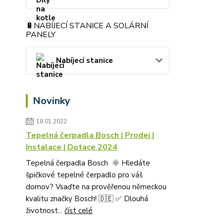
🔋NABÍJECÍ STANICE A SOLÁRNÍ
PANELY
Nabíjecí stanice
Novinky
18.01.2022
Tepelná čerpadla Bosch | Prodej |
Instalace | Dotace 2024
Tepelná čerpadla Bosch 🌞 Hledáte
špičkové tepelné čerpadlo pro váš
domov? Vsaďte na prověřenou německou
kvalitu značky Bosch! 🇩🇪 ✅ Dlouhá
životnost...
číst celé