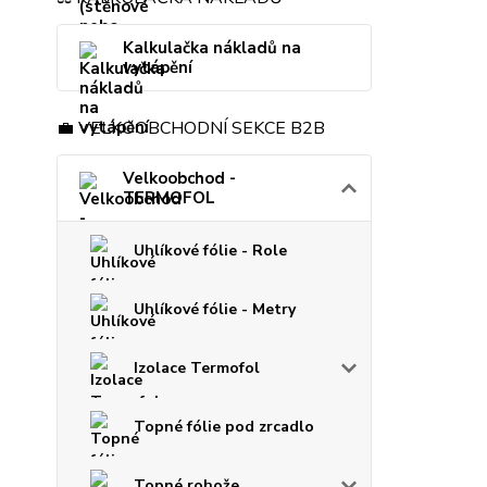
Kalkulačka nákladů na
vytápění
💼 VELKOOBCHODNÍ SEKCE B2B
Velkoobchod -
TERMOFOL
Uhlíkové fólie - Role
Uhlíkové fólie - Metry
Izolace Termofol
Topné fólie pod zrcadlo
Topné rohože