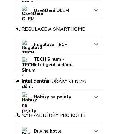
Osvětlení OLEM
📲 REGULACE A SMARTHOME
Regulace TECH
TECH Sinum -
Inteligentní dům.
🔥 PELETOVÉ HOŘÁKY VENMA
Hořáky na pelety
🔩 NÁHRADNÍ DÍLY PRO KOTLE
Díly na kotle