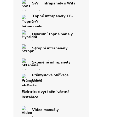
SWT infrapanely s WiFi
Topné infrapanely TF-
SW
Hybridní topné panely
Stropní infrapanely
Skleněné infrapanely
Průmyslové ohřívače
EMLO
Elektrické vytápění včetně
instalace
Video manuály