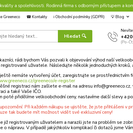
 kvality a spolehlivosti. Rodinná firma s odborným přístupem a kom
nce Greeneco
☎︎ Kontakty
ℹ︎ Obchodní podmínky (GDPR)
💡 Blog
Nevíte
Hledat 🔍
+420
(Po-Čt
kazníci, rádi bychom Vás pozvali k objevování výhod naší velkoobch
 registrované uživatele. Následujte několik jednoduchých kroků, a
ještě nemáte vytvořený účet, zaregistrujte se prostřednictvím f
www.greeneco.cz/greeneco/e-register
ěšné registraci nám zašlete e-mail na adresu info@greeneco.cz,
traci a také Vaše IČO.
m poté přidělíme velkoobchodní ceny, nastavíme další slevy a 
upozornění: Při každém nákupu se ujistěte, že jste přihlášeni v p
uze tak budete mít možnost vidět své exkluzivní ceny!
e již registrovaným uživatelem a narazili jste na problém se zo
 o nápravu. V případě jakýchkoliv komplikací či dotazů jsme Vám 