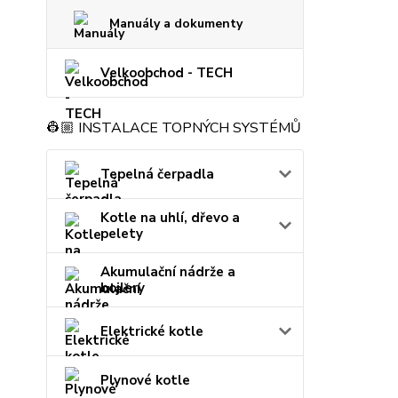
Manuály a dokumenty
Velkoobchod - TECH
👷🏼 INSTALACE TOPNÝCH SYSTÉMŮ
Tepelná čerpadla
Kotle na uhlí, dřevo a
pelety
Akumulační nádrže a
bojlery
Elektrické kotle
Plynové kotle