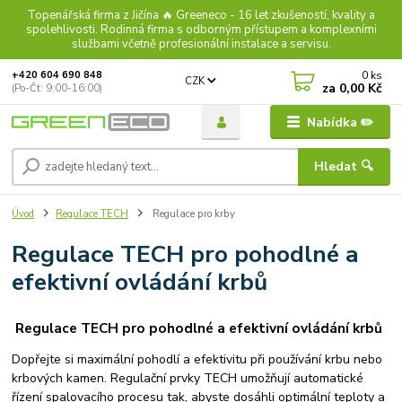
Topenářská firma z Jičína 🔥 Greeneco - 16 let zkušeností, kvality a
spolehlivosti. Rodinná firma s odborným přístupem a komplexními
službami včetně profesionální instalace a servisu.
0
ks
+420 604 690 848
CZK
za
0,00 Kč
(Po-Čt: 9:00-16:00)
Nabídka ✏️
Hledat 🔍
Úvod
Regulace TECH
Regulace pro krby
Regulace TECH pro pohodlné a
efektivní ovládání krbů
Regulace TECH pro pohodlné a efektivní ovládání krbů
Dopřejte si maximální pohodlí a efektivitu při používání krbu nebo
krbových kamen. Regulační prvky TECH umožňují automatické
řízení spalovacího procesu tak, abyste dosáhli optimální teploty a