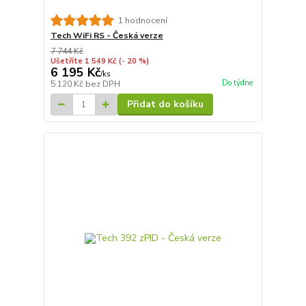
1 hodnocení
Tech WiFi RS - Česká verze
7 744 Kč
Ušetříte 1 549 Kč
(- 20 %)
6 195 Kč
/
ks
Do týdne
5 120 Kč
bez DPH
Přidat do košíku