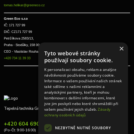
tomas.helikar@greeneco.cz
Green Eco s.r.o 
IČ: 171 727 99      
DIČ: CZ171 727 99
Petržílkova 2583/13, 
Praha - Stodůlky, 158 00 
×
CEO - Vlastislav Rouha ml.
Tyto webové stránky
+420 734 11 39 33
používají soubory cookie.
K personalizaci obsahu, reklam a analýze
návštěvnosti používáme soubory cookie.
Informace o vašem používání našich stránek
také sdílíme s našimi reklamními a
analytickými partnery, kteří je mohou
kombinovat s dalšími informacemi, které
jste jim poskytli nebo které shromáždili při
Tepelná technika Greeneco
vašem používání jejich služeb.
Zásady
ochrany osobních údajů
+420 604 690 848
NEZBYTNĚ NUTNÉ SOUBORY
(Po-Čt: 9:00-16:00)