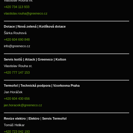
Vlastislav Rouha ml.
+420 734 113 933
vlastislav.rouha@greeneco.cz
Dotace | Nová zelená | Kotlíková dotace
Šárka Rouhová
+420 604 690 848
info@greeneco.cz
Servis kotlů | Attack | Greeneco | Kolton  
Vlastislav Rouha st.
+420 777 147 153
Termofol | Technická podpora | Vzorkovna Praha
Jan Horáček
+420 604 430 656
jan.horacek@greeneco.cz
Revize elektro 
|
 Elektro 
|
 Servis Termofol 
Tomáš Helikar
+420 723 042 193