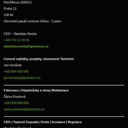
Petržílkova 2583/13
Praha 13
158 00
Obchodní pasáž centrum Hůrka - 2.patro
CEO - Vlastislav Rouha 
+420 734 11 39 33 
vlastislav.rouha@greeneco.cz
Cenové nabídky, projekty, showroom Termofol 
Jan Horáček
+420 604 430 656
jan.horacek@greeneco.cz
Fakturace | 
Objednávky e-shop |
Reklamace
Šárka Rouhová
+420 604 690 848
sarka.rouhova@greeneco.cz
CEO | Teplená čerpadla | Kotle | Instalace | Regulace