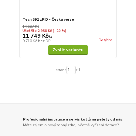
Tech 392 zPID - Česká verze
14 687 Kč
Ušetříte 2 938 Kč
(- 20 %)
11 749 Kč
/
ks
Do týdne
9 710 Kč
bez DPH
Zvolit variantu
strana
z 1
Profesionální instalace a servis kotlů na pelety od nás.
Máte zájem o nový topný zdroj, včetně vyřízení dotace?