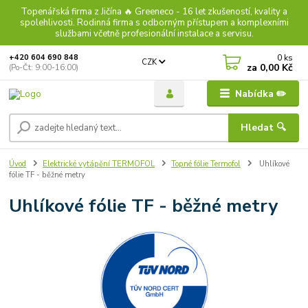
Topenářská firma z Jičína 🔥 Greeneco - 16 let zkušeností, kvality a
spolehlivosti. Rodinná firma s odborným přístupem a komplexními
službami včetně profesionální instalace a servisu.
0
ks
+420 604 690 848
CZK
za
0,00 Kč
(Po-Čt: 9:00-16:00)
Nabídka ✏️
Hledat 🔍
Úvod
Elektrické vytápění TERMOFOL
Topné fólie Termofol
Uhlíkové
fólie TF - běžné metry
Uhlíkové fólie TF - běžné metry