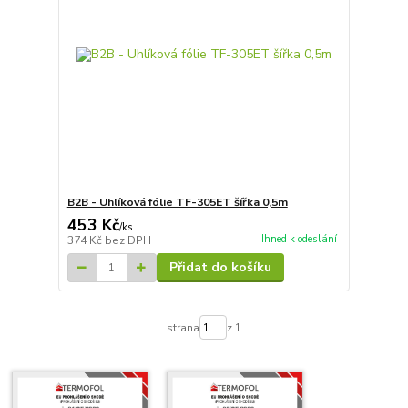
B2B - Uhlíková fólie TF-305ET šířka 0,5m
453 Kč
/
ks
Ihned k odeslání
374 Kč
bez DPH
Přidat do košíku
strana
z 1