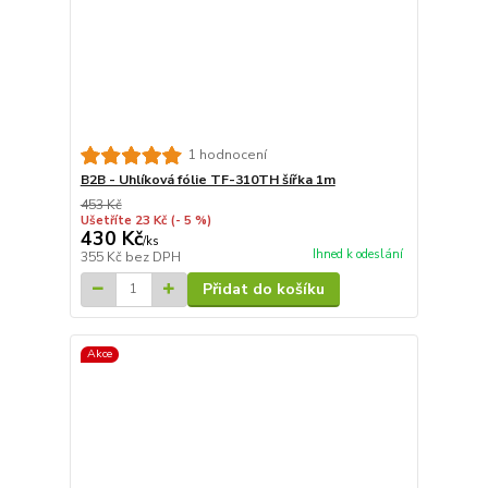
1 hodnocení
B2B - Uhlíková fólie TF-310TH šířka 1m
453 Kč
Ušetříte 23 Kč
(- 5 %)
430 Kč
/
ks
Ihned k odeslání
355 Kč
bez DPH
Přidat do košíku
Akce