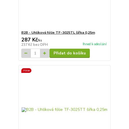
B2B - Uhlíková fólie TF-3025TL šířka 0,25m
287 Kč
/
ks
Ihned k odeslání
237 Kč
bez DPH
Přidat do košíku
Akce