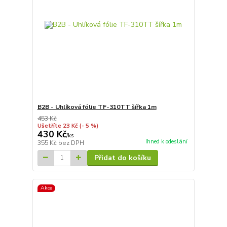
B2B - Uhlíková fólie TF-310TT šířka 1m
453 Kč
Ušetříte 23 Kč
(- 5 %)
430 Kč
/
ks
Ihned k odeslání
355 Kč
bez DPH
Přidat do košíku
Akce