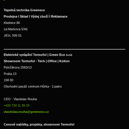
Tepelná technika Greeneco
Prodejna I Sklad I Výdej zboží I Reklamace
Kbelnice 86
(ul.Markova 534)
Jičín, 506 01
Elektrické vytápění Termofol | Green Eco s.r.o
Showroom Termofol - Tech | Office | Kolton
Petržílkova 2583/13
Praha 13
158 00
Obchodní pasáž centrum Hůrka - 2.patro
CEO - Vlastislav Rouha 
+420 734 11 39 33 
vlastislav.rouha@greeneco.cz
Cenové nabídky, projekty, showroom Termofol 