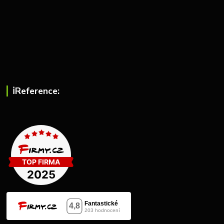
ℹ︎Reference: