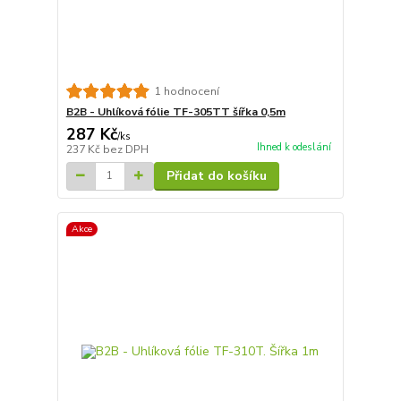
1 hodnocení
B2B - Uhlíková fólie TF-305TT šířka 0,5m
287 Kč
/
ks
Ihned k odeslání
237 Kč
bez DPH
Přidat do košíku
Akce