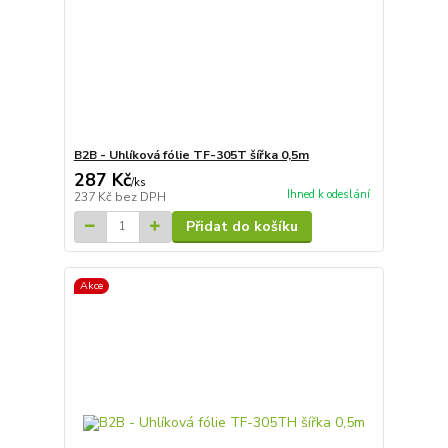
B2B - Uhlíková fólie TF-305T šířka 0,5m
287 Kč
/
ks
Ihned k odeslání
237 Kč
bez DPH
Přidat do košíku
Akce