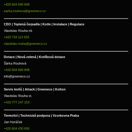
+420 604 690 848
sarka.rouhova@greeneco.cz
CEO | Teplená čerpadla | Kotle | Instalace | Regulace
Vlastislav Rouha ml.
+420 734 113 933
vlastislav.rouha@greeneco.cz
Dotace | Nová zelená | Kotlíková dotace
Šárka Rouhová
+420 604 690 848
info@greeneco.cz
Servis kotlů | Attack | Greeneco | Kolton  
Vlastislav Rouha st.
+420 777 147 153
Termofol | Technická podpora | Vzorkovna Praha
Jan Horáček
+420 604 430 656