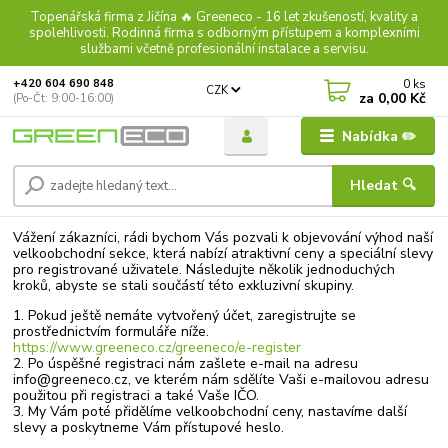
Topenářská firma z Jičína 🔥 Greeneco - 16 let zkušeností, kvality a
spolehlivosti. Rodinná firma s odborným přístupem a komplexními
službami včetně profesionální instalace a servisu.
0
ks
+420 604 690 848
CZK
za
0,00 Kč
(Po-Čt: 9:00-16:00)
Nabídka ✏️
Hledat 🔍
Vážení zákazníci, rádi bychom Vás pozvali k objevování výhod naší
velkoobchodní sekce, která nabízí atraktivní ceny a speciální slevy
pro registrované uživatele. Následujte několik jednoduchých
kroků, abyste se stali součástí této exkluzivní skupiny.
1. Pokud ještě nemáte vytvořený účet, zaregistrujte se
prostřednictvím formuláře níže.
https://www.greeneco.cz/greeneco/e-register
2. Po úspěšné registraci nám zašlete e-mail na adresu
info@greeneco.cz, ve kterém nám sdělíte Vaši e-mailovou adresu
použitou při registraci a také Vaše IČO.
3. My Vám poté přidělíme velkoobchodní ceny, nastavíme další
slevy a poskytneme Vám přístupové heslo.