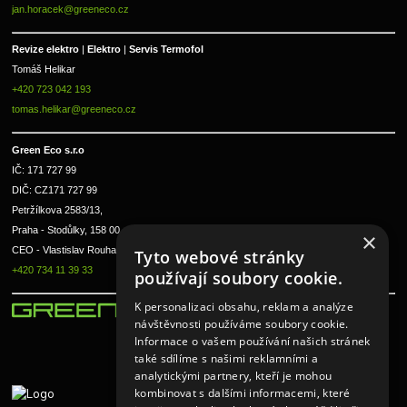
jan.horacek@greeneco.cz
Revize elektro 
|
 Elektro 
|
 Servis Termofol 
Tomáš Helikar
+420 723 042 193
tomas.helikar@greeneco.cz
Green Eco s.r.o 
IČ: 171 727 99      
DIČ: CZ171 727 99
Petržílkova 2583/13, 
Praha - Stodůlky, 158 00 
×
CEO - Vlastislav Rouha ml.
Tyto webové stránky
+420 734 11 39 33
používají soubory cookie.
K personalizaci obsahu, reklam a analýze
návštěvnosti používáme soubory cookie.
Informace o vašem používání našich stránek
také sdílíme s našimi reklamními a
analytickými partnery, kteří je mohou
kombinovat s dalšími informacemi, které