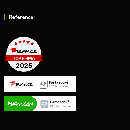
ℹ︎Reference: