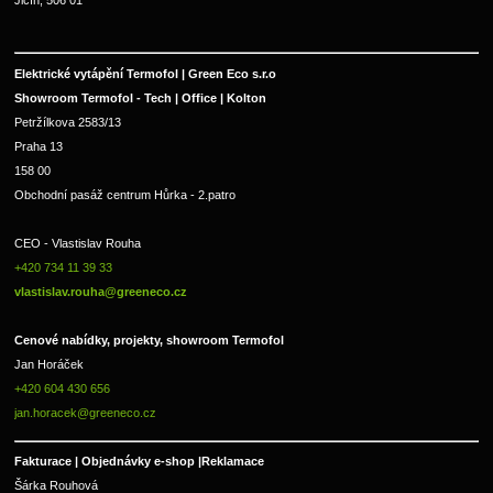
Jičín, 506 01
Elektrické vytápění Termofol | Green Eco s.r.o
Showroom Termofol - Tech | Office | Kolton
Petržílkova 2583/13
Praha 13
158 00
Obchodní pasáž centrum Hůrka - 2.patro
CEO - Vlastislav Rouha 
+420 734 11 39 33 
vlastislav.rouha@greeneco.cz
Cenové nabídky, projekty, showroom Termofol 
Jan Horáček
+420 604 430 656
jan.horacek@greeneco.cz
Fakturace | 
Objednávky e-shop |
Reklamace
Šárka Rouhová