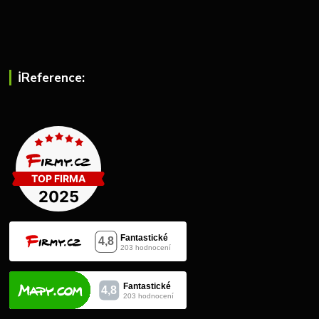
ℹ︎Reference: