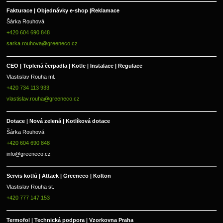
Fakturace | 
Objednávky e-shop |
Reklamace
Šárka Rouhová
+420 604 690 848
sarka.rouhova@greeneco.cz
CEO | Teplená čerpadla | Kotle | Instalace | Regulace
Vlastislav Rouha ml.
+420 734 113 933
vlastislav.rouha@greeneco.cz
Dotace | Nová zelená | Kotlíková dotace
Šárka Rouhová
+420 604 690 848
info@greeneco.cz
Servis kotlů | Attack | Greeneco | Kolton  
Vlastislav Rouha st.
+420 777 147 153
Termofol | Technická podpora | Vzorkovna Praha