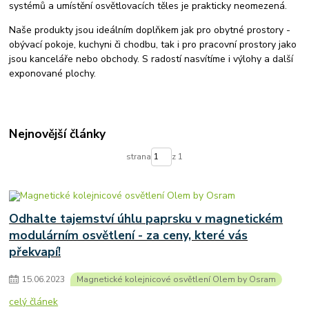
systémů a umístění osvětlovacích těles je prakticky neomezená.
Naše produkty jsou ideálním doplňkem jak pro obytné prostory -
obývací pokoje, kuchyni či chodbu, tak i pro pracovní prostory jako
jsou kanceláře nebo obchody. S radostí nasvítíme i výlohy a další
exponované plochy.
Nejnovější články
strana
z 1
Odhalte tajemství úhlu paprsku v magnetickém
modulárním osvětlení - za ceny, které vás
překvapí!
15
.
06
.
2023
Magnetické kolejnicové osvětlení Olem by Osram
celý článek