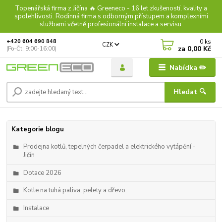
Topenářská firma z Jičína 🔥 Greeneco - 16 let zkušeností, kvality a
spolehlivosti. Rodinná firma s odborným přístupem a komplexními
službami včetně profesionální instalace a servisu.
0
ks
+420 604 690 848
CZK
za
0,00 Kč
(Po-Čt: 9:00-16:00)
Nabídka ✏️
Hledat 🔍
Kategorie blogu
Prodejna kotlů, tepelných čerpadel a elektrického vytápění -
Jičín
Dotace 2026
Kotle na tuhá paliva, pelety a dřevo.
Instalace