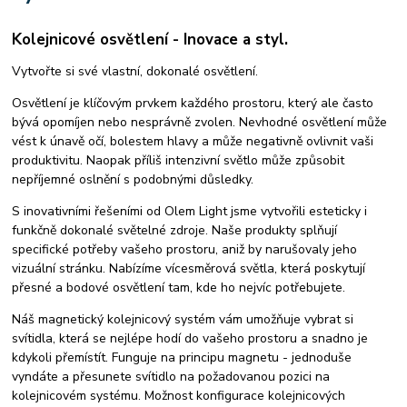
spotřeba tepelného čerpadla
úsporné tepelné čerpadlo
Kolejnicové osvětlení - Inovace a styl.
tepelná čerpadla ehpa
tepelné čerpadlo certifikováno v SZU Brno
Tepelné čerpadlo R290
tepelná čerpadla prodej
kolton
Vytvořte si své vlastní, dokonalé osvětlení.
kolton airkompakt
kvalitní tepelná čerpadla
výměna kotlů
Osvětlení je klíčovým prvkem každého prostoru, který ale často
ekologické kotle
5. emisní třída
kotle po 2024
starý kotel za nový
bývá opomíjen nebo nesprávně zvolen. Nevhodné osvětlení může
tepelná čerpadla
kotle na biomasu
instalace
montáž kotlů
vést k únavě očí, bolestem hlavy a může negativně ovlivnit vaši
výměna kotle
instalace podlahového vytápění
produktivitu. Naopak příliš intenzivní světlo může způsobit
teplovodní podlahové topení
montáž podlahového vytápění
nepříjemné oslnění s podobnými důsledky.
instalace elektrického podlahového vytápění
S inovativními řešeními od Olem Light jsme vytvořili esteticky i
funkčně dokonalé světelné zdroje. Naše produkty splňují
specifické potřeby vašeho prostoru, aniž by narušovaly jeho
vizuální stránku. Nabízíme vícesměrová světla, která poskytují
přesné a bodové osvětlení tam, kde ho nejvíc potřebujete.
Náš magnetický kolejnicový systém vám umožňuje vybrat si
svítidla, která se nejlépe hodí do vašeho prostoru a snadno je
kdykoli přemístít. Funguje na principu magnetu - jednoduše
vyndáte a přesunete svítidlo na požadovanou pozici na
kolejnicovém systému. Možnost konfigurace kolejnicových