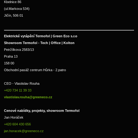
Kbelnice 86
(ul.Markova 534)
Jičín, 506 01
Elektrické vytápění Termofol | Green Eco s.r.o
Showroom Termofol - Tech | Office | Kolton
Petržílkova 2583/13
Praha 13
158 00
Obchodní pasáž centrum Hůrka - 2.patro
CEO - Vlastislav Rouha 
+420 734 11 39 33 
vlastislav.rouha@greeneco.cz
Cenové nabídky, projekty, showroom Termofol 
Jan Horáček
+420 604 430 656
jan.horacek@greeneco.cz