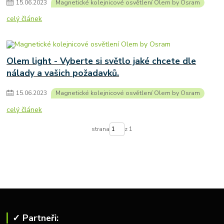
15
.
06
.
2023
Magnetické kolejnicové osvětlení Olem by Osram
celý článek
Olem light - Vyberte si světlo jaké chcete dle
nálady a vašich požadavků.
15
.
06
.
2023
Magnetické kolejnicové osvětlení Olem by Osram
celý článek
strana
z 1
✓ Partneři: