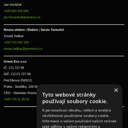
Jan Horáček
+420 604 430 656
jan.horacek@greeneco.cz
Revize elektro 
|
 Elektro 
|
 Servis Termofol 
Tomáš Helikar
+420 723 042 193
tomas.helikar@greeneco.cz
Green Eco s.r.o 
IČ: 171 727 99      
DIČ: CZ171 727 99
Petržílkova 2583/13, 
Praha - Stodůlky, 158 00 
×
CEO - Vlastislav Rouha ml.
Tyto webové stránky
+420 734 11 39 33
používají soubory cookie.
K personalizaci obsahu, reklam a analýze
návštěvnosti používáme soubory cookie.
Informace o vašem používání našich stránek
také sdílíme s našimi reklamními a