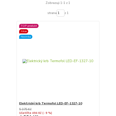
Zobrazuji 1-1 z 1
strana
z 1
TOP produkt
Akce
Novinka
Elektrický krb Termofol LED-EF-1327-10
5 375 Kč
Ušetříte 494 Kč
(- 9 %)