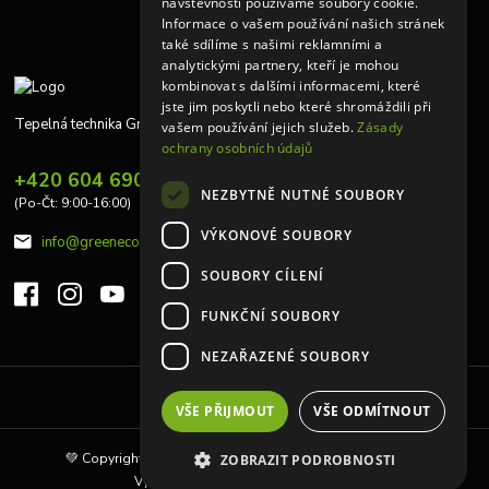
návštěvnosti používáme soubory cookie.
Informace o vašem používání našich stránek
také sdílíme s našimi reklamními a
analytickými partnery, kteří je mohou
kombinovat s dalšími informacemi, které
jste jim poskytli nebo které shromáždili při
Tepelná technika Greeneco
vašem používání jejich služeb.
Zásady
ochrany osobních údajů
+420 604 690 848
NEZBYTNĚ NUTNÉ SOUBORY
(Po-Čt: 9:00-16:00)
VÝKONOVÉ SOUBORY
info@greeneco.cz
SOUBORY CÍLENÍ
FUNKČNÍ SOUBORY
NEZAŘAZENÉ SOUBORY
Upravit sběr cookies.
VŠE PŘIJMOUT
VŠE ODMÍTNOUT
💚 Copyright © 2010 | Tepelná technika Greeneco s.r.o 💚
ZOBRAZIT PODROBNOSTI
Vytvořeno na
Eshop-rychle.cz