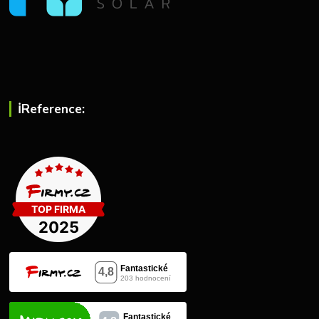
ℹ︎Reference: