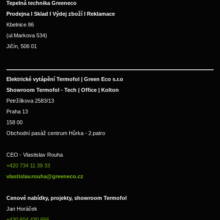
Tepelná technika Greeneco
Prodejna I Sklad I Výdej zboží I Reklamace
Kbelnice 86
(ul.Markova 534)
Jičín, 506 01
Elektrické vytápění Termofol | Green Eco s.r.o
Showroom Termofol - Tech | Office | Kolton
Petržílkova 2583/13
Praha 13
158 00
Obchodní pasáž centrum Hůrka - 2.patro
CEO - Vlastislav Rouha 
+420 734 11 39 33 
vlastislav.rouha@greeneco.cz
Cenové nabídky, projekty, showroom Termofol 
Jan Horáček
+420 604 430 656