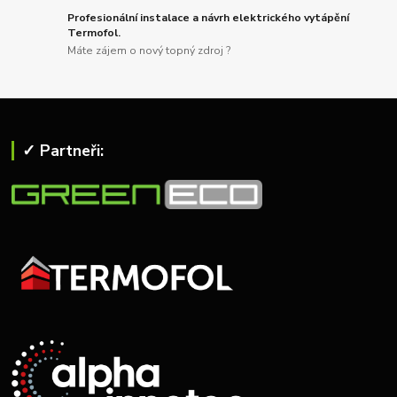
Profesionální instalace a návrh elektrického vytápění
Termofol.
Máte zájem o nový topný zdroj ?
✓ Partneři: