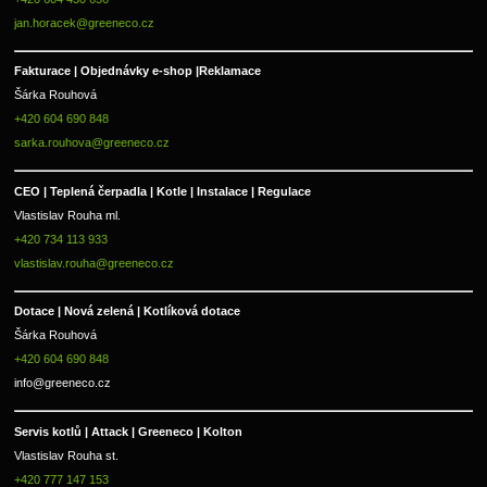
jan.horacek@greeneco.cz
Fakturace | 
Objednávky e-shop |
Reklamace
Šárka Rouhová
+420 604 690 848
sarka.rouhova@greeneco.cz
CEO | Teplená čerpadla | Kotle | Instalace | Regulace
Vlastislav Rouha ml.
+420 734 113 933
vlastislav.rouha@greeneco.cz
Dotace | Nová zelená | Kotlíková dotace
Šárka Rouhová
+420 604 690 848
info@greeneco.cz
Servis kotlů | Attack | Greeneco | Kolton  
Vlastislav Rouha st.
+420 777 147 153