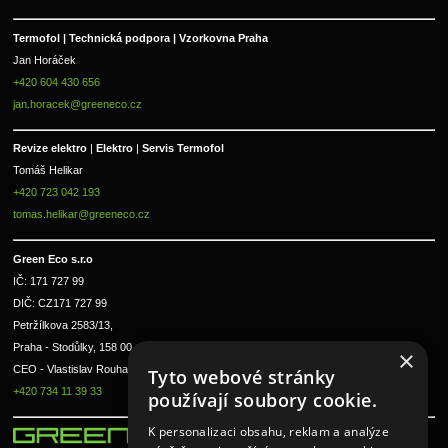
Termofol | Technická podpora | Vzorkovna Praha
Jan Horáček
+420 604 430 656
jan.horacek@greeneco.cz
Revize elektro 
|
 Elektro 
|
 Servis Termofol 
Tomáš Helikar
+420 723 042 193
tomas.helikar@greeneco.cz
Green Eco s.r.o 
IČ: 171 727 99      
DIČ: CZ171 727 99
Petržílkova 2583/13, 
Praha - Stodůlky, 158 00 
×
CEO - Vlastislav Rouha ml.
Tyto webové stránky
+420 734 11 39 33
používají soubory cookie.
K personalizaci obsahu, reklam a analýze