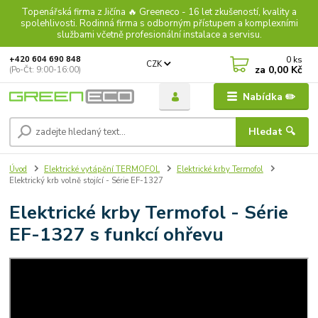
Topenářská firma z Jičína 🔥 Greeneco - 16 let zkušeností, kvality a
spolehlivosti. Rodinná firma s odborným přístupem a komplexními
službami včetně profesionální instalace a servisu.
0
ks
+420 604 690 848
CZK
za
0,00 Kč
(Po-Čt: 9:00-16:00)
Nabídka ✏️
Hledat 🔍
Úvod
Elektrické vytápění TERMOFOL
Elektrické krby Termofol
Elektrický krb volně stojící - Série EF-1327
Elektrické krby Termofol - Série
EF-1327 s funkcí ohřevu