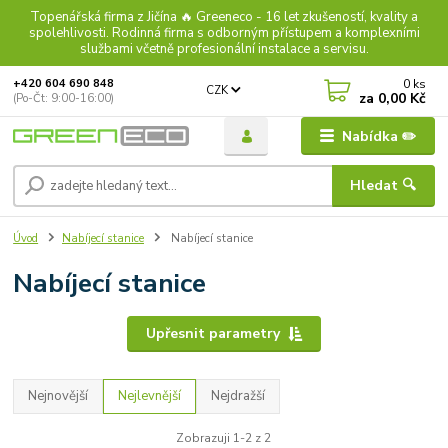
Topenářská firma z Jičína 🔥 Greeneco - 16 let zkušeností, kvality a
spolehlivosti. Rodinná firma s odborným přístupem a komplexními
službami včetně profesionální instalace a servisu.
0
ks
+420 604 690 848
CZK
za
0,00 Kč
(Po-Čt: 9:00-16:00)
Nabídka ✏️
Hledat 🔍
Úvod
Nabíjecí stanice
Nabíjecí stanice
Nabíjecí stanice
Upřesnit parametry
Nejnovější
Nejlevnější
Nejdražší
Zobrazuji 1-2 z 2