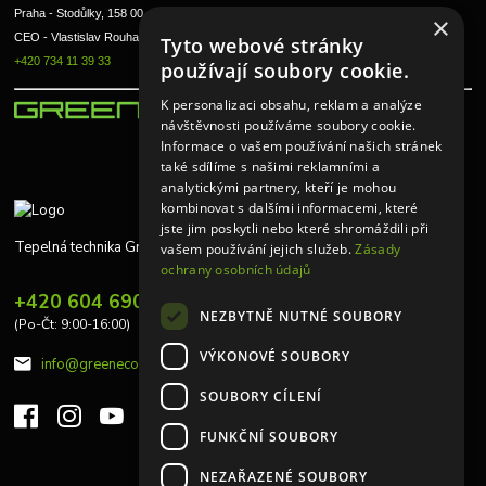
Praha - Stodůlky, 158 00 
×
CEO - Vlastislav Rouha ml.
Tyto webové stránky
+420 734 11 39 33
používají soubory cookie.
K personalizaci obsahu, reklam a analýze
návštěvnosti používáme soubory cookie.
Informace o vašem používání našich stránek
také sdílíme s našimi reklamními a
analytickými partnery, kteří je mohou
kombinovat s dalšími informacemi, které
jste jim poskytli nebo které shromáždili při
Tepelná technika Greeneco
vašem používání jejich služeb.
Zásady
ochrany osobních údajů
+420 604 690 848
NEZBYTNĚ NUTNÉ SOUBORY
(Po-Čt: 9:00-16:00)
VÝKONOVÉ SOUBORY
info@greeneco.cz
SOUBORY CÍLENÍ
FUNKČNÍ SOUBORY
NEZAŘAZENÉ SOUBORY