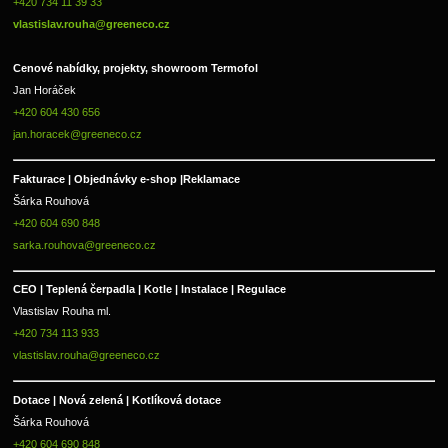
+420 734 11 39 33 
vlastislav.rouha@greeneco.cz
Cenové nabídky, projekty, showroom Termofol 
Jan Horáček
+420 604 430 656
jan.horacek@greeneco.cz
Fakturace | 
Objednávky e-shop |
Reklamace
Šárka Rouhová
+420 604 690 848
sarka.rouhova@greeneco.cz
CEO | Teplená čerpadla | Kotle | Instalace | Regulace
Vlastislav Rouha ml.
+420 734 113 933
vlastislav.rouha@greeneco.cz
Dotace | Nová zelená | Kotlíková dotace
Šárka Rouhová
+420 604 690 848