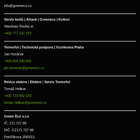
info@greeneco.cz
Servis kotlů | Attack | Greeneco | Kolton  
Vlastislav Rouha st.
+420 777 147 153
Termofol | Technická podpora | Vzorkovna Praha
Jan Horáček
+420 604 430 656
jan.horacek@greeneco.cz
Revize elektro 
|
 Elektro 
|
 Servis Termofol 
Tomáš Helikar
+420 723 042 193
tomas.helikar@greeneco.cz
Green Eco s.r.o 
IČ: 171 727 99      
DIČ: CZ171 727 99
Petržílkova 2583/13, 