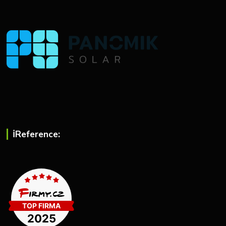
ℹ︎Reference: