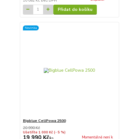
10 082 Kč
bez DPH
Přidat do košíku
Novinka
Bigblue CellPowa 2500
20 990 Kč
Ušetříte 1 000 Kč
(- 5 %)
19 990 Kč
Momentálně není k
/
ks