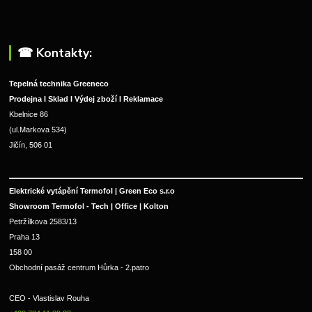
☎︎ Kontakty:
Tepelná technika Greeneco
Prodejna I Sklad I Výdej zboží I Reklamace
Kbelnice 86
(ul.Markova 534)
Jičín, 506 01
Elektrické vytápění Termofol | Green Eco s.r.o
Showroom Termofol - Tech | Office | Kolton
Petržílkova 2583/13
Praha 13
158 00
Obchodní pasáž centrum Hůrka - 2.patro
CEO - Vlastislav Rouha 