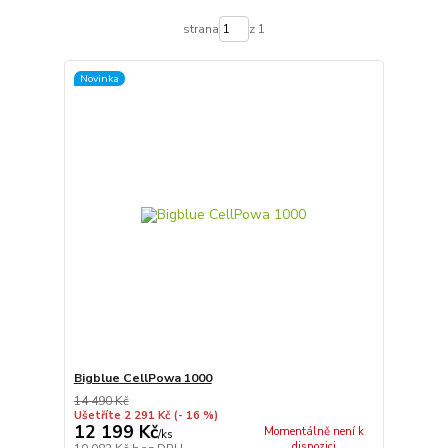
strana
z 1
Novinka
Bigblue CellPowa 1000
14 490 Kč
Ušetříte 2 291 Kč
(- 16 %)
12 199 Kč
Momentálně není k
/
ks
dispozici