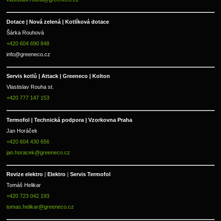
Dotace | Nová zelená | Kotlíková dotace
Šárka Rouhová
+420 604 690 848
info@greeneco.cz
Servis kotlů | Attack | Greeneco | Kolton  
Vlastislav Rouha st.
+420 777 147 153
Termofol | Technická podpora | Vzorkovna Praha
Jan Horáček
+420 604 430 656
jan.horacek@greeneco.cz
Revize elektro 
|
 Elektro 
|
 Servis Termofol 
Tomáš Helikar
+420 723 042 193
tomas.helikar@greeneco.cz