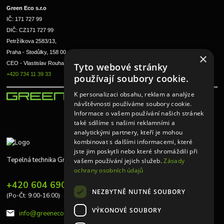
Green Eco s.r.o 
IČ: 171 727 99      
DIČ: CZ171 727 99
Petržílkova 2583/13, 
Praha - Stodůlky, 158 00 
×
CEO - Vlastislav Rouha ml.
Tyto webové stránky
+420 734 11 39 33
používají soubory cookie.
K personalizaci obsahu, reklam a analýze
návštěvnosti používáme soubory cookie.
Informace o vašem používání našich stránek
také sdílíme s našimi reklamními a
analytickými partnery, kteří je mohou
kombinovat s dalšími informacemi, které
jste jim poskytli nebo které shromáždili při
Tepelná technika Greeneco
vašem používání jejich služeb.
Zásady
ochrany osobních údajů
+420 604 690 848
NEZBYTNĚ NUTNÉ SOUBORY
(Po-Čt: 9:00-16:00)
VÝKONOVÉ SOUBORY
info@greeneco.cz