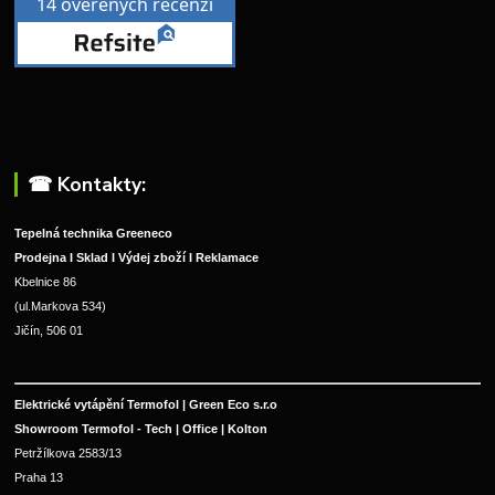
☎︎ Kontakty:
Tepelná technika Greeneco
Prodejna I Sklad I Výdej zboží I Reklamace
Kbelnice 86
(ul.Markova 534)
Jičín, 506 01
Elektrické vytápění Termofol | Green Eco s.r.o
Showroom Termofol - Tech | Office | Kolton
Petržílkova 2583/13
Praha 13