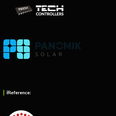
ℹ︎Reference: