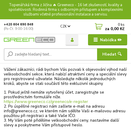
Topenářská firma z Jičína 🔥 Greeneco - 16 let zkušeností, kvality a
spolehlivosti. Rodinná firma s odborným přístupem a komplexními
službami včetně profesionální instalace a servisu.
0
ks
+420 604 690 848
CZK
za
0,00 Kč
(Po-Čt: 9:00-16:00)
Nabídka ✏️
Hledat 🔍
Vážení zákazníci, rádi bychom Vás pozvali k objevování výhod naší
velkoobchodní sekce, která nabízí atraktivní ceny a speciální slevy
pro registrované uživatele. Následujte několik jednoduchých
kroků, abyste se stali součástí této exkluzivní skupiny.
1. Pokud ještě nemáte vytvořený účet, zaregistrujte se
prostřednictvím formuláře níže.
https://www.greeneco.cz/greeneco/e-register
2. Po úspěšné registraci nám zašlete e-mail na adresu
info@greeneco.cz, ve kterém nám sdělíte Vaši e-mailovou adresu
použitou při registraci a také Vaše IČO.
3. My Vám poté přidělíme velkoobchodní ceny, nastavíme další
slevy a poskytneme Vám přístupové heslo.