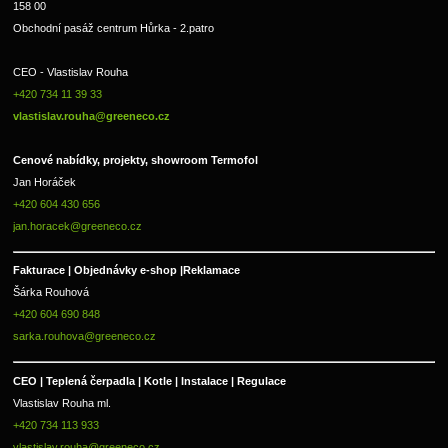
158 00
Obchodní pasáž centrum Hůrka - 2.patro
CEO - Vlastislav Rouha 
+420 734 11 39 33 
vlastislav.rouha@greeneco.cz
Cenové nabídky, projekty, showroom Termofol 
Jan Horáček
+420 604 430 656
jan.horacek@greeneco.cz
Fakturace | 
Objednávky e-shop |
Reklamace
Šárka Rouhová
+420 604 690 848
sarka.rouhova@greeneco.cz
CEO | Teplená čerpadla | Kotle | Instalace | Regulace
Vlastislav Rouha ml.
+420 734 113 933
vlastislav.rouha@greeneco.cz