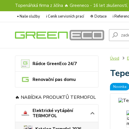
Topenářská firma z Jičína 🔥 Greeneco - 16 let zkušeností,
▪️ Naše služby
ℹ︎ Ceník servisních prací
♽ Dotace
ℹ︎ Refere
Úvod
E
Rádce GreenEco 24/7
Tepe
Renovační pas domu
Novinka
🔥 NABÍDKA PRODUKTŮ TERMOFOL
Elektrické vytápění
TERMOFOL
Katalog Termofol 2026