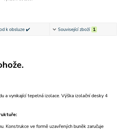
od k obsluze ✔️
Související zboží
1
ohože.
a vynikající tepelná izolace. Výška izolační desky 4
ruktuře:
u. Konstrukce ve formě uzavřených buněk zaručuje