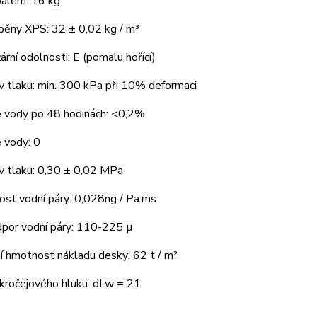
balem: 16 kg
pěny XPS: 32 ± 0,02 kg / m³
ární odolnosti: E (pomalu hořící)
 tlaku: min. 300 kPa při 10% deformaci
 vody po 48 hodinách: <0,2%
 vody: 0
v tlaku: 0,30 ± 0,02 MPa
ost vodní páry: 0,028ng / Pa.ms
dpor vodní páry: 110-225 µ
í hmotnost nákladu desky: 62 t / m²
kročejového hluku: dLw = 21