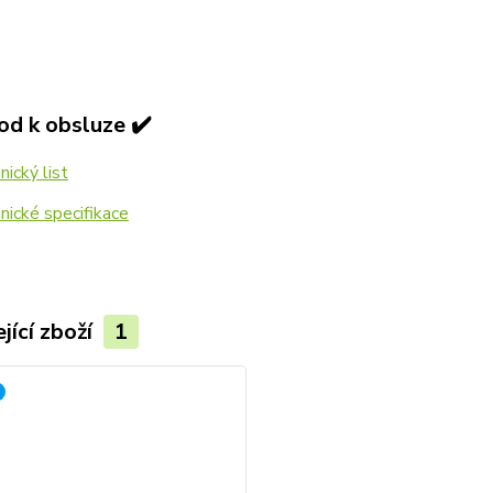
od k obsluze ✔️
ický list
ické specifikace
jící zboží
1