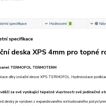
etní specifikace
Hodnocení
0
🔴 Náv
tní specifikace
ační deska XPS 4mm pro topné r
í panel TERMOFOL TERMOTERM
olace díky izolační desce XPS TERMOFOL. Hydroizolace podkladu 
vděčí za své vynikající tepelné vlastnosti své jedinečné st
ed desky je vyroben z expandovaného extrudovaného polystyren