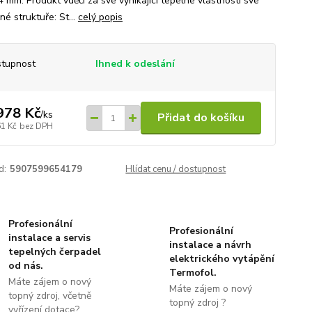
4 mm. Produkt vděčí za své vynikající tepelné vlastnosti své
né struktuře: St...
celý popis
tupnost
Ihned k odeslání
978 Kč
/
ks
Přidat do košíku
61 Kč
bez DPH
d:
5907599654179
Hlídat cenu / dostupnost
Profesionální
Profesionální
instalace a servis
instalace a návrh
tepelných čerpadel
elektrického vytápění
od nás.
Termofol.
Máte zájem o nový
Máte zájem o nový
topný zdroj, včetně
topný zdroj ?
vyřízení dotace?