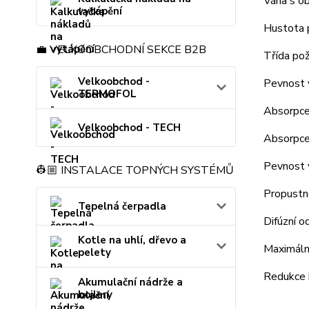
Váha s o
vytápění
Hustota 
💼 VELKOOBCHODNÍ SEKCE B2B
Třída pož
Velkoobchod -
Pevnost v
TERMOFOL
Absorpce
Velkoobchod - TECH
Absorpce
Pevnost 
👷🏼 INSTALACE TOPNÝCH SYSTÉMŮ
Propustn
Tepelná čerpadla
Difúzní o
Kotle na uhlí, dřevo a
Maximáln
pelety
Redukce 
Akumulační nádrže a
bojlery