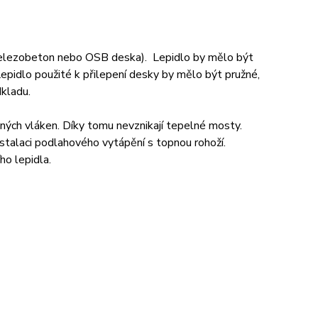
lezobeton nebo OSB deska). Lepidlo by mělo být
pidlo použité k přilepení desky by mělo být pružné,
kladu.
ných vláken. Díky tomu nevznikají tepelné mosty.
stalaci podlahového vytápění s topnou rohoží.
o lepidla.