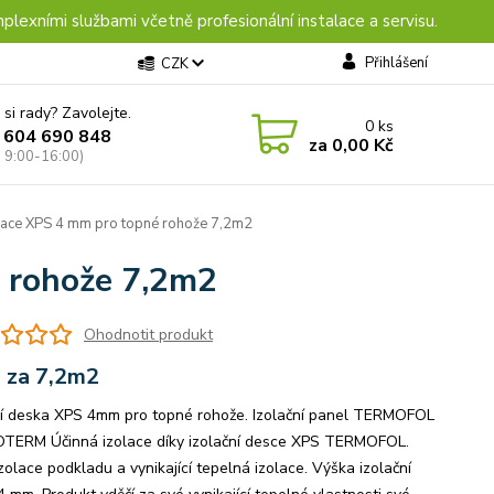
plexními službami včetně profesionální instalace a servisu.
Přihlášení
CZK
 si rady? Zavolejte.
0
ks
 604 690 848
za
0,00 Kč
: 9:00-16:00)
lace XPS 4 mm pro topné rohože 7,2m2
é rohože 7,2m2
Ohodnotit produkt
 za 7,2m2
ní deska XPS 4mm pro topné rohože. Izolační panel TERMOFOL
ERM Účinná izolace díky izolační desce XPS TERMOFOL.
zolace podkladu a vynikající tepelná izolace. Výška izolační