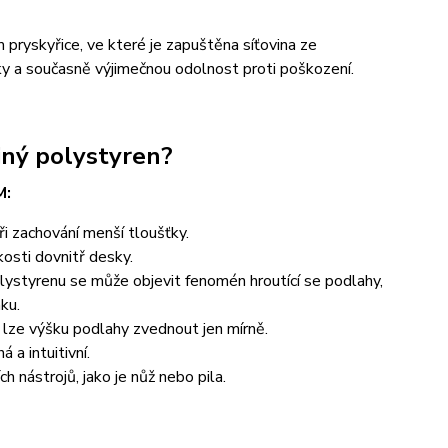
 pryskyřice, ve které je zapuštěna síťovina ze
y a současně výjimečnou odolnost proti poškození.
ý polystyren?
M:
ři zachování menší tloušťky.
kosti dovnitř desky.
olystyrenu se může objevit fenomén hroutící se podlahy,
ku.
 lze výšku podlahy zvednout jen mírně.
a intuitivní.
ástrojů, jako je nůž nebo pila.