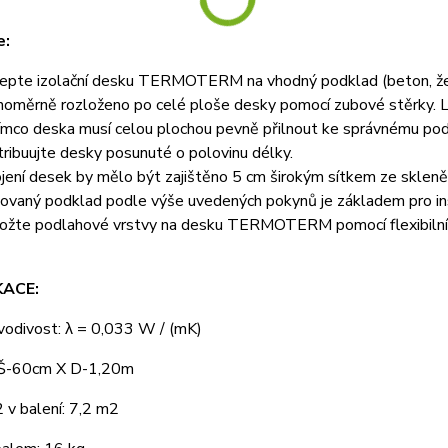
e:
epte izolační desku TERMOTERM na vhodný podklad (beton, že
noměrně rozloženo po celé ploše desky pomocí zubové stěrky. Le
ímco deska musí celou plochou pevně přilnout ke správnému pod
tribuujte desky posunuté o polovinu délky.
jení desek by mělo být zajištěno 5 cm širokým sítkem ze skleně
lovaný podklad podle výše uvedených pokynů je základem pro in
ožte podlahové vrstvy na desku TERMOTERM pomocí flexibilníh
KACE:
vodivost: λ = 0,033 W / (mK)
 Š-60cm X D-1,20m
 v balení: 7,2 m2