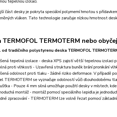
nnou tepelnou izolaci.
jší část desky je pokryta speciální polymerní hmotou s přídavkem
eněných vláken. Tato technologie zaručuje nízkou hmotnost desk
a TERMOFOL TERMOTERM nebo obyčejn
íl od tradičního polystyrenu deska TERMOFOL TERMOTER
šená tepelná izolace - deska XPS zajistí větší tepelnou izolaci p
lná proti vlhkosti - Uzavřená struktura buněk brání pronikání vlh
šená odolnost proti tlaku - žádné riziko deformace. V případě p
el TERMOTERM se vyznačuje odolností vůči dlouhodobému tla
ušťka - Pouze 4 mm silná umožňuje použití desky v místech, kde
noduchá montáž - montáž pomocí speciálního lepidla je jednoduchá 
dné zpracování - TERMOTERM lze volně řezat pomocí základních n