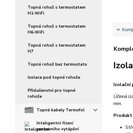
Topná rohož s termostatem
H1-WiFi
Topná rohož s termostatem
Kompl
H6-WiFi
Topná rohož s termostatem
Komple
H7
Izol
Topná rohož bez termostatu
Izolace pod topné rohože
Izolačn
Příslušenství pro topné
Účinná iz
rohože
mm.
Topné kabely Termofol
Produkt 
Inteligentní řízení
Stř
venkovního vytápění