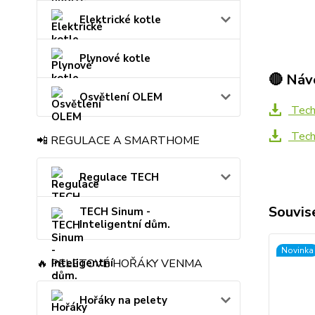
Elektrické kotle
Plynové kotle
🔴 Náv
Osvětlení OLEM
Techn
Techn
📲 REGULACE A SMARTHOME
Regulace TECH
Souvise
TECH Sinum -
Inteligentní dům.
Novinka
🔥 PELETOVÉ HOŘÁKY VENMA
Hořáky na pelety