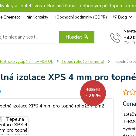
 kvality a spolehlivosti. Rodinná firma s odborným přístupem a kom
nce Greeneco
☎︎ Kontakty
ℹ︎ Obchodní podmínky (GDPR)
💡 Blog
Nevíte
Hledat 🔍
+420
(Po-Čt
lektrické vytápění TERMOFOL
Topné rohože Termofol
Tepelná izo
lná izolace XPS 4 mm pro topn
4 223 Kč
- 29 %
Cena
Izolač
TERMOT
Hydroi