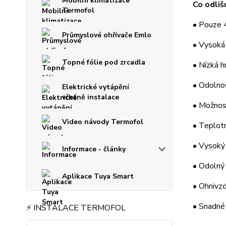
Mobilní klimatizace
Co odli
Termofol
• Pouze 
Průmyslové ohřívače Emlo
• Vysoká
Topné fólie pod zrcadla
• Nízká h
• Odolnos
Elektrické vytápění
včetně instalace
• Možnos
Video návody Termofol
• Teplotn
• Vysoký 
Informace - články
• Odolný 
Aplikace Tuya Smart
• Ohnivz
• Snadné
⚡ INSTALACE TERMOFOL