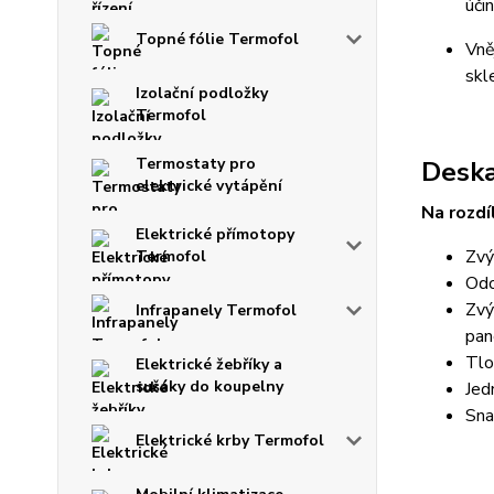
úči
Topné fólie Termofol
Vně
skl
Izolační podložky
Termofol
Termostaty pro
Desk
elektrické vytápění
Na rozd
Elektrické přímotopy
Zvý
Termofol
Odo
Zvý
Infrapanely Termofol
pan
Tlo
Elektrické žebříky a
sušáky do koupelny
Jed
Sna
Elektrické krby Termofol