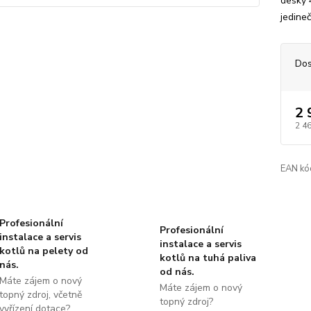
desky 
jedineč
Dos
2 
2 4
EAN kó
Profesionální
Profesionální
instalace a servis
instalace a servis
kotlů na pelety od
kotlů na tuhá paliva
nás.
od nás.
Máte zájem o nový
Máte zájem o nový
topný zdroj, včetně
topný zdroj?
vyřízení dotace?