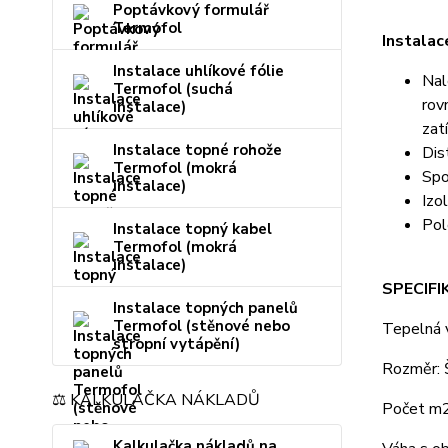
Poptávkový formulář
Termofol
Instalac
Instalace uhlíkové fólie
Nal
Termofol (suchá
rov
instalace)
zat
Instalace topné rohože
Dis
Termofol (mokrá
Spo
instalace)
Izo
Pol
Instalace topný kabel
Termofol (mokrá
instalace)
SPECIFI
Instalace topných panelů
Termofol (stěnové nebo
Tepelná 
stropní vytápění)
Rozměr:
⚖️ KALKULAČKA NÁKLADŮ
Počet m2
Kalkulačka nákladů na