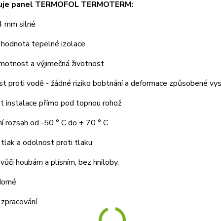
šuje panel TERMOFOL TERMOTERM:
4 mm silné
 hodnota tepelné izolace
motnost a výjimečná životnost
t proti vodě - žádné riziko bobtnání a deformace způsobené vys
t instalace přímo pod topnou rohož
í rozsah od -50 ° C do + 70 ° C
tlak a odolnost proti tlaku
vůči houbám a plísním, bez hniloby.
dorné
 zpracování