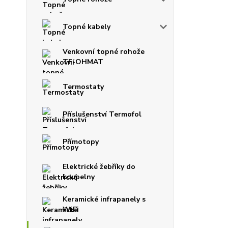
Topné kabely
Venkovní topné rohože
TF-OHMAT
Termostaty
Příslušenství Termofol
Přímotopy
Elektrické žebříky do
koupelny
Keramické infrapanely s
WiFi