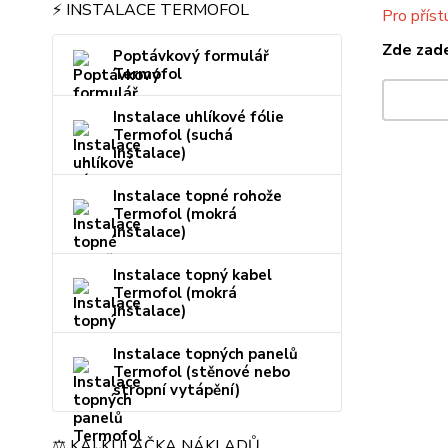
⚡ INSTALACE TERMOFOL
Pro příst
Zde zade
Poptávkový formulář
Termofol
Instalace uhlíkové fólie
Termofol (suchá
instalace)
Instalace topné rohože
Termofol (mokrá
instalace)
Instalace topný kabel
Termofol (mokrá
instalace)
Instalace topných panelů
Termofol (stěnové nebo
stropní vytápění)
⚖️ KALKULAČKA NÁKLADŮ