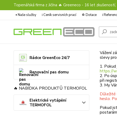
Topenářská firma z Jičína 🔥 Greeneco - 16 let zkušeností,
▪️ Naše služby
ℹ︎ Ceník servisních prací
♽ Dotace
ℹ︎ Refere
Vážení zá
slevy pro
Rádce GreenEco 24/7
1. Pokud 
https://
Renovační pas domu
2. Po úsp
při regis
3. My Vá
🔥 NABÍDKA PRODUKTŮ TERMOFOL
Důležité 
heslo. Po
Elektrické vytápění
TERMOFOL
Pokud jst
postaráme