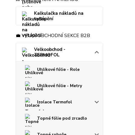
Kalkulačka nákladů na
vytápění
💼 VELKOOBCHODNÍ SEKCE B2B
Velkoobchod -
TERMOFOL
Uhlíkové fólie - Role
Uhlíkové fólie - Metry
Izolace Termofol
Topné fólie pod zrcadlo
Topné rohože