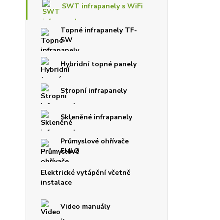
SWT infrapanely s WiFi
Topné infrapanely TF-
SW
Hybridní topné panely
Stropní infrapanely
Skleněné infrapanely
Průmyslové ohřívače
EMLO
Elektrické vytápění včetně
instalace
Video manuály