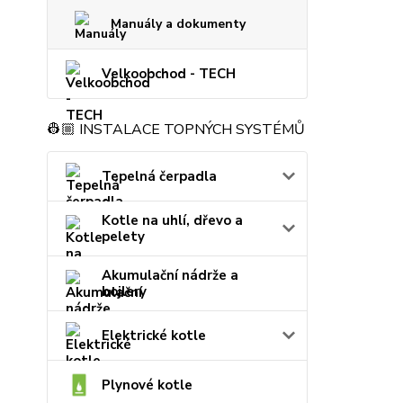
Manuály a dokumenty
Velkoobchod - TECH
👷🏼 INSTALACE TOPNÝCH SYSTÉMŮ
Tepelná čerpadla
Kotle na uhlí, dřevo a
pelety
Akumulační nádrže a
bojlery
Elektrické kotle
Plynové kotle