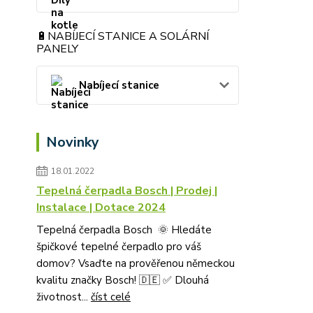
🔋NABÍJECÍ STANICE A SOLÁRNÍ
PANELY
Nabíjecí stanice
Novinky
18.01.2022
Tepelná čerpadla Bosch | Prodej |
Instalace | Dotace 2024
Tepelná čerpadla Bosch 🌞 Hledáte
špičkové tepelné čerpadlo pro váš
domov? Vsaďte na prověřenou německou
kvalitu značky Bosch! 🇩🇪 ✅ Dlouhá
životnost...
číst celé