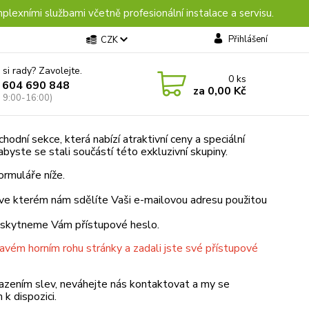
plexními službami včetně profesionální instalace a servisu.
Přihlášení
CZK
 si rady? Zavolejte.
0
ks
 604 690 848
za
0,00 Kč
: 9:00-16:00)
odní sekce, která nabízí atraktivní ceny a speciální
byste se stali součástí této exkluzivní skupiny.
ormuláře níže.
 ve kterém nám sdělíte Vaši e-mailovou adresu použitou
poskytneme Vám přístupové heslo.
ravém horním rohu stránky a zadali jste své přístupové
brazením slev, neváhejte nás kontaktovat a my se
k dispozici.