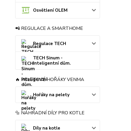
Osvětlení OLEM
📲 REGULACE A SMARTHOME
Regulace TECH
TECH Sinum -
Inteligentní dům.
🔥 PELETOVÉ HOŘÁKY VENMA
Hořáky na pelety
🔩 NÁHRADNÍ DÍLY PRO KOTLE
Díly na kotle