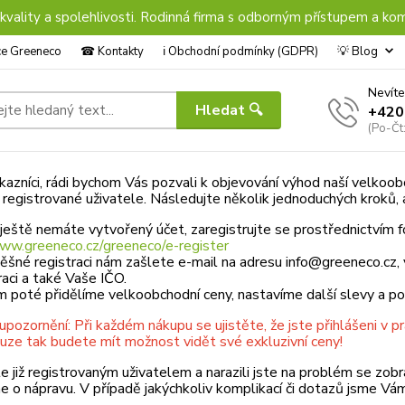
 kvality a spolehlivosti. Rodinná firma s odborným přístupem a kom
nce Greeneco
☎︎ Kontakty
ℹ︎ Obchodní podmínky (GDPR)
💡 Blog
Nevíte
Hledat 🔍
+420
(Po-Čt
kazníci, rádi bychom Vás pozvali k objevování výhod naší velkoobch
 registrované uživatele. Následujte několik jednoduchých kroků, a
ještě nemáte vytvořený účet, zaregistrujte se prostřednictvím f
www.greeneco.cz/greeneco/e-register
ěšné registraci nám zašlete e-mail na adresu info@greeneco.cz,
traci a také Vaše IČO.
m poté přidělíme velkoobchodní ceny, nastavíme další slevy a 
upozornění: Při každém nákupu se ujistěte, že jste přihlášeni v p
uze tak budete mít možnost vidět své exkluzivní ceny!
e již registrovaným uživatelem a narazili jste na problém se zo
 o nápravu. V případě jakýchkoliv komplikací či dotazů jsme Vám 