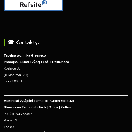
☎︎ Kontakty:
Tepelná technika Greeneco
Prodejna I Sklad I Výdej zboží I Reklamace
Kbelnice 86
(ul.Markova 534)
Jičín, 506 01
Elektrické vytápění Termofol | Green Eco s.r.o
Showroom Termofol - Tech | Office | Kolton
Petržílkova 2583/13
Praha 13
158 00