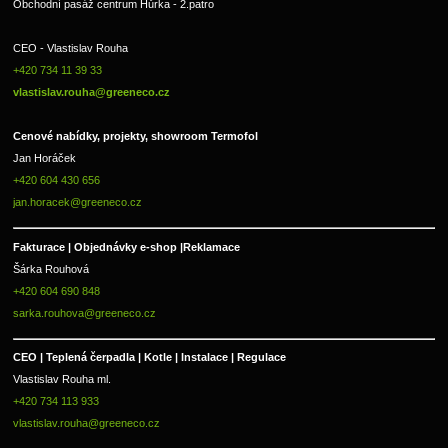
Obchodní pasáž centrum Hůrka - 2.patro
CEO - Vlastislav Rouha 
+420 734 11 39 33 
vlastislav.rouha@greeneco.cz
Cenové nabídky, projekty, showroom Termofol 
Jan Horáček
+420 604 430 656
jan.horacek@greeneco.cz
Fakturace | 
Objednávky e-shop |
Reklamace
Šárka Rouhová
+420 604 690 848
sarka.rouhova@greeneco.cz
CEO | Teplená čerpadla | Kotle | Instalace | Regulace
Vlastislav Rouha ml.
+420 734 113 933
vlastislav.rouha@greeneco.cz