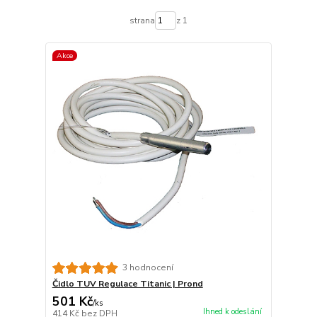
strana
z 1
Akce
3 hodnocení
Čidlo TUV Regulace Titanic | Prond
501 Kč
/
ks
Ihned k odeslání
414 Kč
bez DPH