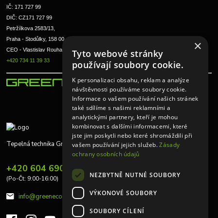
IČ: 171 727 99      
DIČ: CZ171 727 99
Petržílkova 2583/13, 
Praha - Stodůlky, 158 00 
×
CEO - Vlastislav Rouha ml.
Tyto webové stránky
+420 734 11 39 33
používají soubory cookie.
K personalizaci obsahu, reklam a analýze
návštěvnosti používáme soubory cookie.
Informace o vašem používání našich stránek
také sdílíme s našimi reklamními a
analytickými partnery, kteří je mohou
kombinovat s dalšími informacemi, které
jste jim poskytli nebo které shromáždili při
Tepelná technika Greeneco
vašem používání jejich služeb.
Zásady
ochrany osobních údajů
+420 604 690 848
NEZBYTNĚ NUTNÉ SOUBORY
(Po-Čt: 9:00-16:00)
VÝKONOVÉ SOUBORY
info@greeneco.cz
SOUBORY CÍLENÍ