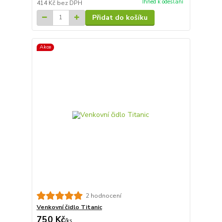
Ihned k odeslání
414 Kč
bez DPH
Přidat do košíku
Akce
2 hodnocení
Venkovní čidlo Titanic
750 Kč
/
ks