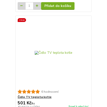
Přidat do košíku
Akce
6 hodnocení
Čidlo TV teplota kotle
501 Kč
/
ks
Ihned k odeslání