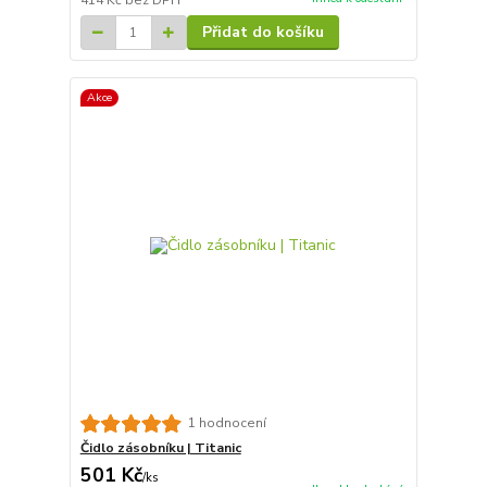
414 Kč
bez DPH
Přidat do košíku
Akce
1 hodnocení
Čidlo zásobníku | Titanic
501 Kč
/
ks