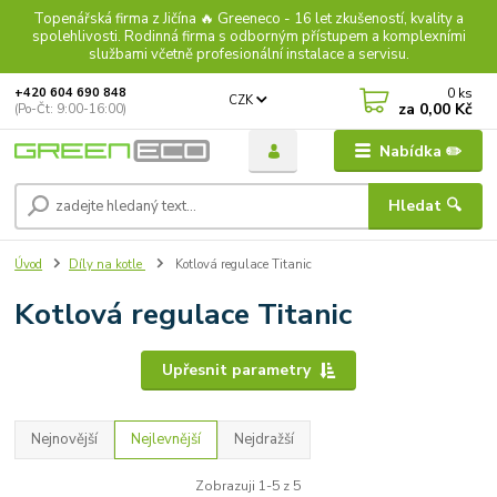
Topenářská firma z Jičína 🔥 Greeneco - 16 let zkušeností, kvality a
spolehlivosti. Rodinná firma s odborným přístupem a komplexními
službami včetně profesionální instalace a servisu.
0
ks
+420 604 690 848
CZK
za
0,00 Kč
(Po-Čt: 9:00-16:00)
Nabídka ✏️
Hledat 🔍
Úvod
Díly na kotle
Kotlová regulace Titanic
Kotlová regulace Titanic
Upřesnit parametry
Nejnovější
Nejlevnější
Nejdražší
Zobrazuji 1-5 z 5