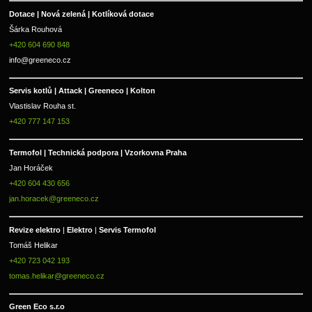
Dotace | Nová zelená | Kotlíková dotace
Šárka Rouhová
+420 604 690 848
info@greeneco.cz
Servis kotlů | Attack | Greeneco | Kolton  
Vlastislav Rouha st.
+420 777 147 153
Termofol | Technická podpora | Vzorkovna Praha
Jan Horáček
+420 604 430 656
jan.horacek@greeneco.cz
Revize elektro 
|
 Elektro 
|
 Servis Termofol 
Tomáš Helikar
+420 723 042 193
tomas.helikar@greeneco.cz
Green Eco s.r.o 