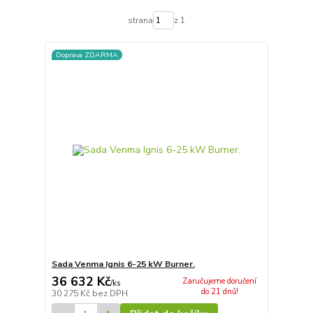
strana
z 1
Doprava ZDARMA
Sada Venma Ignis 6-25 kW Burner.
36 632 Kč
Zaručujeme doručení
/
ks
do 21 dnů!
30 275 Kč
bez DPH