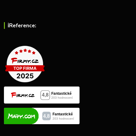
ℹ︎Reference: