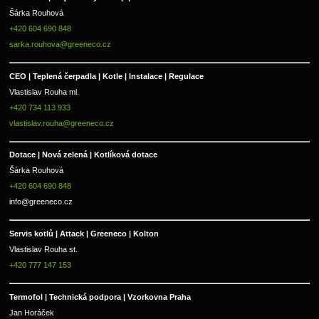
Šárka Rouhová
+420 604 690 848
sarka.rouhova@greeneco.cz
CEO | Teplená čerpadla | Kotle | Instalace | Regulace
Vlastislav Rouha ml.
+420 734 113 933
vlastislav.rouha@greeneco.cz
Dotace | Nová zelená | Kotlíková dotace
Šárka Rouhová
+420 604 690 848
info@greeneco.cz
Servis kotlů | Attack | Greeneco | Kolton  
Vlastislav Rouha st.
+420 777 147 153
Termofol | Technická podpora | Vzorkovna Praha
Jan Horáček