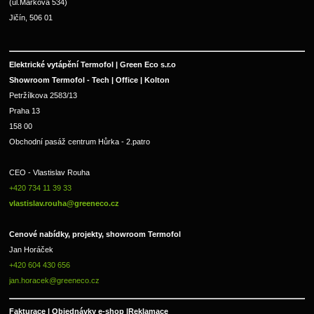
(ul.Markova 534)
Jičín, 506 01
Elektrické vytápění Termofol | Green Eco s.r.o
Showroom Termofol - Tech | Office | Kolton
Petržílkova 2583/13
Praha 13
158 00
Obchodní pasáž centrum Hůrka - 2.patro
CEO - Vlastislav Rouha 
+420 734 11 39 33 
vlastislav.rouha@greeneco.cz
Cenové nabídky, projekty, showroom Termofol 
Jan Horáček
+420 604 430 656
jan.horacek@greeneco.cz
Fakturace | 
Objednávky e-shop |
Reklamace