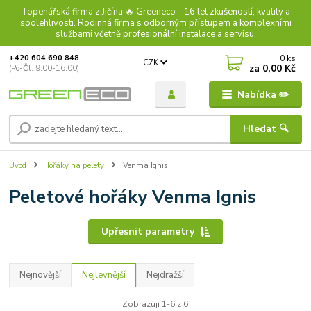
Topenářská firma z Jičína 🔥 Greeneco - 16 let zkušeností, kvality a
spolehlivosti. Rodinná firma s odborným přístupem a komplexními
službami včetně profesionální instalace a servisu.
0
ks
+420 604 690 848
CZK
za
0,00 Kč
(Po-Čt: 9:00-16:00)
Nabídka ✏️
Hledat 🔍
Úvod
Hořáky na pelety
Venma Ignis
Peletové hořáky Venma Ignis
Upřesnit parametry
Nejnovější
Nejlevnější
Nejdražší
Zobrazuji 1-6 z 6