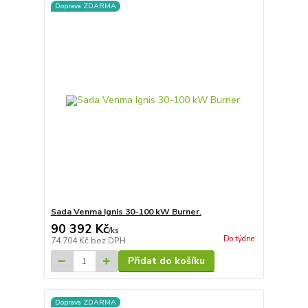
Doprava ZDARMA
Sada Venma Ignis 30-100 kW Burner.
90 392 Kč
/
ks
Do týdne
74 704 Kč
bez DPH
Přidat do košíku
Doprava ZDARMA