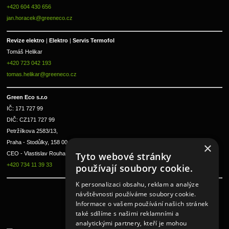
+420 604 430 656
jan.horacek@greeneco.cz
Revize elektro 
|
 Elektro 
|
 Servis Termofol 
Tomáš Helikar
+420 723 042 193
tomas.helikar@greeneco.cz
Green Eco s.r.o 
IČ: 171 727 99      
DIČ: CZ171 727 99
Petržílkova 2583/13, 
Praha - Stodůlky, 158 00 
×
CEO - Vlastislav Rouha ml.
Tyto webové stránky
+420 734 11 39 33
používají soubory cookie.
K personalizaci obsahu, reklam a analýze
návštěvnosti používáme soubory cookie.
Informace o vašem používání našich stránek
také sdílíme s našimi reklamními a
analytickými partnery, kteří je mohou