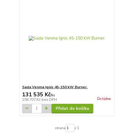
Sada Venma Ignis 45-150 kW Burner.
131 535 Kč
/
ks
Do týdne
108 707 Kč
bez DPH
Přidat do košíku
strana
z 1