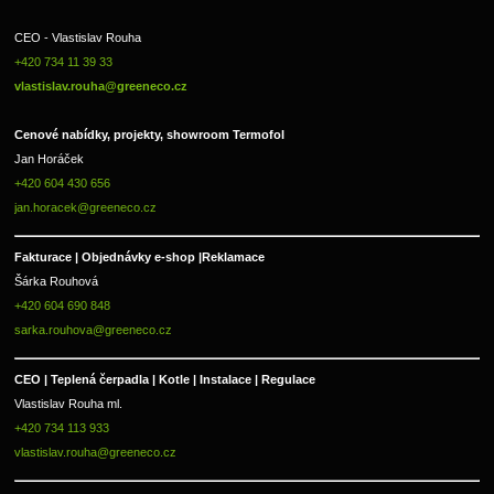
CEO - Vlastislav Rouha 
+420 734 11 39 33 
vlastislav.rouha@greeneco.cz
Cenové nabídky, projekty, showroom Termofol 
Jan Horáček
+420 604 430 656
jan.horacek@greeneco.cz
Fakturace | 
Objednávky e-shop |
Reklamace
Šárka Rouhová
+420 604 690 848
sarka.rouhova@greeneco.cz
CEO | Teplená čerpadla | Kotle | Instalace | Regulace
Vlastislav Rouha ml.
+420 734 113 933
vlastislav.rouha@greeneco.cz