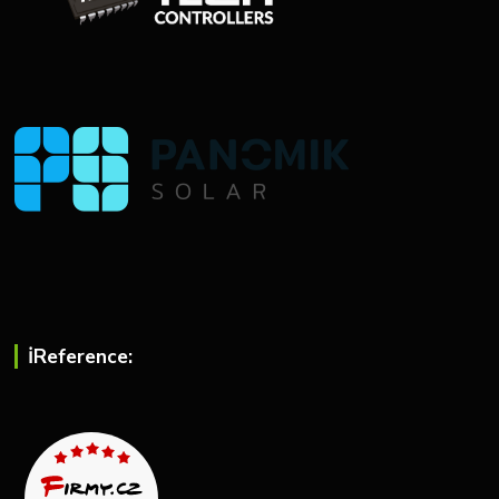
ℹ︎Reference: