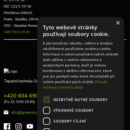
IČ: 171 727 99      
DIČ: CZ171 727 99
Petržílkova 2583/13, 
Praha - Stodůlky, 158 00 
×
Tyto webové stránky
CEO - Vlastislav Rouha ml.
+420 734 11 39 33
používají soubory cookie.
K personalizaci obsahu, reklam a analýze
návštěvnosti používáme soubory cookie.
Informace o vašem používání našich stránek
také sdílíme s našimi reklamními a
analytickými partnery, kteří je mohou
kombinovat s dalšími informacemi, které
jste jim poskytli nebo které shromáždili při
Tepelná technika Greeneco
vašem používání jejich služeb.
Zásady
ochrany osobních údajů
+420 604 690 848
NEZBYTNĚ NUTNÉ SOUBORY
(Po-Čt: 9:00-16:00)
VÝKONOVÉ SOUBORY
info@greeneco.cz
SOUBORY CÍLENÍ