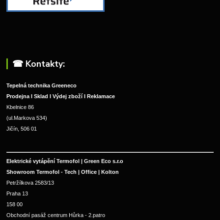
☎︎ Kontakty:
Tepelná technika Greeneco
Prodejna I Sklad I Výdej zboží I Reklamace
Kbelnice 86
(ul.Markova 534)
Jičín, 506 01
Elektrické vytápění Termofol | Green Eco s.r.o
Showroom Termofol - Tech | Office | Kolton
Petržílkova 2583/13
Praha 13
158 00
Obchodní pasáž centrum Hůrka - 2.patro