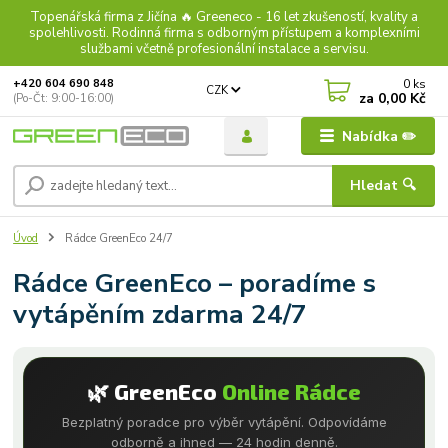
Topenářská firma z Jičína 🔥 Greeneco - 16 let zkušeností, kvality a
spolehlivosti. Rodinná firma s odborným přístupem a komplexními
službami včetně profesionální instalace a servisu.
0
ks
+420 604 690 848
CZK
za
0,00 Kč
(Po-Čt: 9:00-16:00)
Nabídka ✏️
Hledat 🔍
Úvod
Rádce GreenEco 24/7
Rádce GreenEco – poradíme s
vytápěním zdarma 24/7