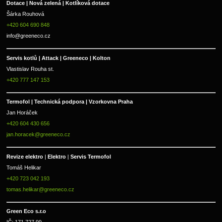
Dotace | Nová zelená | Kotlíková dotace
Šárka Rouhová
+420 604 690 848
info@greeneco.cz
Servis kotlů | Attack | Greeneco | Kolton  
Vlastislav Rouha st.
+420 777 147 153
Termofol | Technická podpora | Vzorkovna Praha
Jan Horáček
+420 604 430 656
jan.horacek@greeneco.cz
Revize elektro 
|
 Elektro 
|
 Servis Termofol 
Tomáš Helikar
+420 723 042 193
tomas.helikar@greeneco.cz
Green Eco s.r.o 