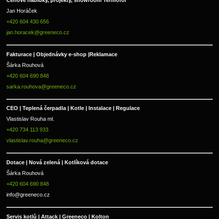
Cenové nabídky, projekty, showroom Termofol 
Jan Horáček
+420 604 430 656
jan.horacek@greeneco.cz
Fakturace | 
Objednávky e-shop |
Reklamace
Šárka Rouhová
+420 604 690 848
sarka.rouhova@greeneco.cz
CEO | Teplená čerpadla | Kotle | Instalace | Regulace
Vlastislav Rouha ml.
+420 734 113 933
vlastislav.rouha@greeneco.cz
Dotace | Nová zelená | Kotlíková dotace
Šárka Rouhová
+420 604 690 848
info@greeneco.cz
Servis kotlů | Attack | Greeneco | Kolton  