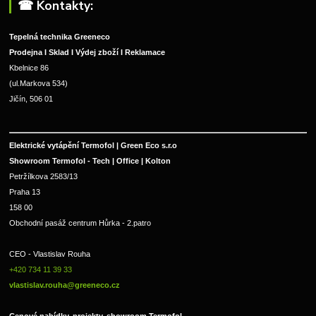
☎︎ Kontakty:
Tepelná technika Greeneco
Prodejna I Sklad I Výdej zboží I Reklamace
Kbelnice 86
(ul.Markova 534)
Jičín, 506 01
Elektrické vytápění Termofol | Green Eco s.r.o
Showroom Termofol - Tech | Office | Kolton
Petržílkova 2583/13
Praha 13
158 00
Obchodní pasáž centrum Hůrka - 2.patro
CEO - Vlastislav Rouha 
+420 734 11 39 33 
vlastislav.rouha@greeneco.cz