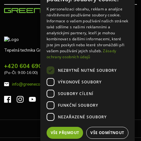
K personalizaci obsahu, reklam a analýze
návštěvnosti používáme soubory cookie.
Informace o vašem používání našich stránek
také sdílíme s našimi reklamními a
analytickými partnery, kteří je mohou
kombinovat s dalšími informacemi, které
jste jim poskytli nebo které shromáždili při
Tepelná technika Greeneco
vašem používání jejich služeb.
Zásady
ochrany osobních údajů
+420 604 690 848
NEZBYTNĚ NUTNÉ SOUBORY
(Po-Čt: 9:00-16:00)
VÝKONOVÉ SOUBORY
info@greeneco.cz
SOUBORY CÍLENÍ
FUNKČNÍ SOUBORY
NEZAŘAZENÉ SOUBORY
Upravit sběr cookies.
VŠE PŘIJMOUT
VŠE ODMÍTNOUT