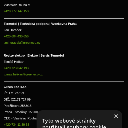
Vlastislav Rouha st.
+420 777 147 153
Termofol | Technická podpora | Vzorkovna Praha
Jan Horáček
+420 604 430 656
jan.horacek@greeneco.cz
Revize elektro 
|
 Elektro 
|
 Servis Termofol 
Tomáš Helikar
+420 723 042 193
tomas.helikar@greeneco.cz
Green Eco s.r.o 
IČ: 171 727 99      
DIČ: CZ171 727 99
Petržílkova 2583/13, 
Praha - Stodůlky, 158 00 
×
CEO - Vlastislav Rouha ml.
Tyto webové stránky
+420 734 11 39 33
používají soubory cookie.