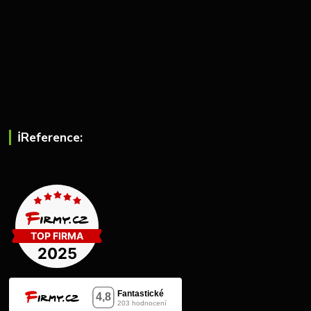
ℹ︎Reference: