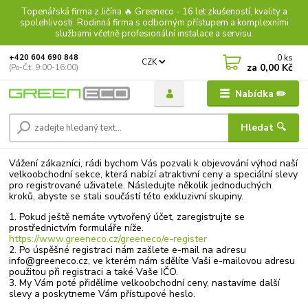
Topenářská firma z Jičína 🔥 Greeneco - 16 let zkušeností, kvality a
spolehlivosti. Rodinná firma s odborným přístupem a komplexními
službami včetně profesionální instalace a servisu.
0
ks
+420 604 690 848
CZK
za
0,00 Kč
(Po-Čt: 9:00-16:00)
Nabídka ✏️
Hledat 🔍
Vážení zákazníci, rádi bychom Vás pozvali k objevování výhod naší
velkoobchodní sekce, která nabízí atraktivní ceny a speciální slevy
pro registrované uživatele. Následujte několik jednoduchých
kroků, abyste se stali součástí této exkluzivní skupiny.
1. Pokud ještě nemáte vytvořený účet, zaregistrujte se
prostřednictvím formuláře níže.
https://www.greeneco.cz/greeneco/e-register
2. Po úspěšné registraci nám zašlete e-mail na adresu
info@greeneco.cz, ve kterém nám sdělíte Vaši e-mailovou adresu
použitou při registraci a také Vaše IČO.
3. My Vám poté přidělíme velkoobchodní ceny, nastavíme další
slevy a poskytneme Vám přístupové heslo.