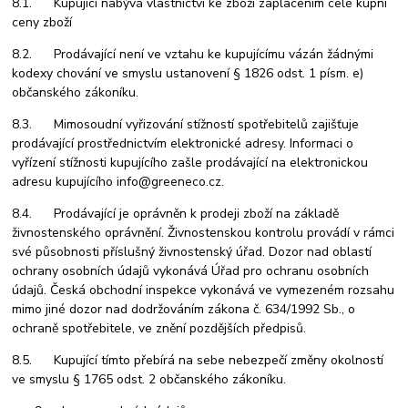
8.1. Kupující nabývá vlastnictví ke zboží zaplacením celé kupní
ceny zboží
8.2. Prodávající není ve vztahu ke kupujícímu vázán žádnými
kodexy chování ve smyslu ustanovení § 1826 odst. 1 písm. e)
občanského zákoníku.
8.3. Mimosoudní vyřizování stížností spotřebitelů zajišťuje
prodávající prostřednictvím elektronické adresy. Informaci o
vyřízení stížnosti kupujícího zašle prodávající na elektronickou
adresu kupujícího info@greeneco.cz.
8.4. Prodávající je oprávněn k prodeji zboží na základě
živnostenského oprávnění. Živnostenskou kontrolu provádí v rámci
své působnosti příslušný živnostenský úřad. Dozor nad oblastí
ochrany osobních údajů vykonává Úřad pro ochranu osobních
údajů. Česká obchodní inspekce vykonává ve vymezeném rozsahu
mimo jiné dozor nad dodržováním zákona č. 634/1992 Sb., o
ochraně spotřebitele, ve znění pozdějších předpisů.
8.5. Kupující tímto přebírá na sebe nebezpečí změny okolností
ve smyslu § 1765 odst. 2 občanského zákoníku.