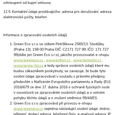
odstoupení od kupní smlouvy.
12.5. Kontaktní údaje prodávajícího: adresa pro doručování, adresa
elektronické pošty, telefon.
Informace o zpracování osobních údajů
Green Eco s.r.o se sídlem Petržílkova 2583/13, Stodůlky
(Praha 13), 158 00 Praha DIČ: CZ171 727 99, IČO: 171 727
99(dále jen Green Eco s.r.o), jakožto provozovatel e-shopu
www.greeneco.cz
,
www.kotlon.cz
,
www.termofol.cz
,
www.termo-fol.cz
a tedy správce osobních údajů které mu
budou zákazníkem poskytnuty, se zavazuje, že bude tyto
osobní údaje zpracovávat v souladu s právními předpisy,
především s Nařízením Evropského parlamentu a Rady (EU)
2016/679 ze dne 27. dubna 2016 o ochraně fyzických osob
v souvislosti se zpracováním osobních údajů a o volném
pohybu těchto údajů a o zrušení směrnice 95/46/ES.
Green Eco s.r.o zpracovává při provozu e-shopu
www.greeneco.cz
zejména následující osobní údaje: Jméno,
příjmení, dodací adresa, telefonní číslo, e-mailová adresa, IP