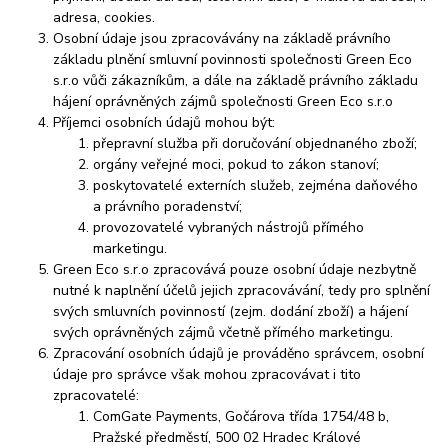
adresa, cookies.
Osobní údaje jsou zpracovávány na základě právního
základu plnění smluvní povinnosti společnosti Green Eco
s.r.o vůči zákazníkům, a dále na základě právního základu
hájení oprávněných zájmů společnosti Green Eco s.r.o
Příjemci osobních údajů mohou být:
přepravní služba při doručování objednaného zboží;
orgány veřejné moci, pokud to zákon stanoví;
poskytovatelé externích služeb, zejména daňového
a právního poradenství;
provozovatelé vybraných nástrojů přímého
marketingu.
Green Eco s.r.o zpracovává pouze osobní údaje nezbytně
nutné k naplnění účelů jejich zpracovávání, tedy pro splnění
svých smluvních povinností (zejm. dodání zboží) a hájení
svých oprávněných zájmů včetně přímého marketingu.
Zpracování osobních údajů je prováděno správcem, osobní
údaje pro správce však mohou zpracovávat i tito
zpracovatelé:
ComGate Payments, Gočárova třída 1754/48 b,
Pražské předměstí, 500 02 Hradec Králové