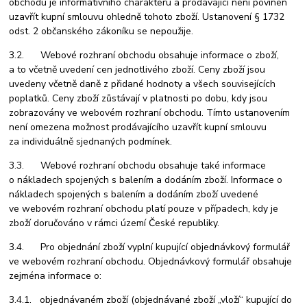
obchodu je informativního charakteru a prodávající není povinen
uzavřít kupní smlouvu ohledně tohoto zboží. Ustanovení § 1732
odst. 2 občanského zákoníku se nepoužije.
3.2. Webové rozhraní obchodu obsahuje informace o zboží,
a to včetně uvedení cen jednotlivého zboží. Ceny zboží jsou
uvedeny včetně daně z přidané hodnoty a všech souvisejících
poplatků. Ceny zboží zůstávají v platnosti po dobu, kdy jsou
zobrazovány ve webovém rozhraní obchodu. Tímto ustanovením
není omezena možnost prodávajícího uzavřít kupní smlouvu
za individuálně sjednaných podmínek.
3.3. Webové rozhraní obchodu obsahuje také informace
o nákladech spojených s balením a dodáním zboží. Informace o
nákladech spojených s balením a dodáním zboží uvedené
ve webovém rozhraní obchodu platí pouze v případech, kdy je
zboží doručováno v rámci území České republiky.
3.4. Pro objednání zboží vyplní kupující objednávkový formulář
ve webovém rozhraní obchodu. Objednávkový formulář obsahuje
zejména informace o:
3.4.1. objednávaném zboží (objednávané zboží „vloží“ kupující do