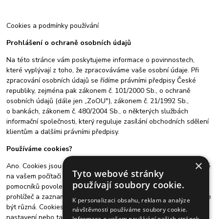
Cookies a podmínky používání
Prohlášení o ochraně osobních údajů
Na této stránce vám poskytujeme informace o povinnostech,
které vyplývají z toho, že zpracováváme vaše osobní údaje. Při
zpracování osobních údajů se řídíme právními předpisy České
republiky, zejména pak zákonem č. 101/2000 Sb., o ochraně
osobních údajů (dále jen „ZoOU"), zákonem č. 21/1992 Sb.,
o bankách, zákonem č. 480/2004 Sb., o některých službách
informační společnosti, který reguluje zasílání obchodních sdělení
klientům a dalšími právními předpisy.
Používáme cookies?
×
Ano. Cookies jsou malé soubory z naší stránky, které jsou uložené
Tyto webové stránky
na vašem počítači skrz váš prohlížeč (pokud máte ukládání těchto
používají soubory cookie.
pomocníků povolené). Cookies nám umožňují identifikovat váš
prohlížeč a zaznamenat určité informace. Podstata informací může
K personalizaci obsahu, reklam a analýze
být různá. Cookies mohou uchovávat například Vaše jazykové
návštěvnosti používáme soubory cookie.
nastavení nebo také uživatelské ID, které může být považováno
Informace o vašem používání našich stránek