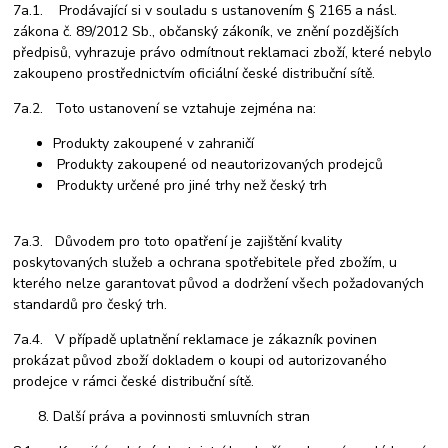
7a.1. Prodávající si v souladu s ustanovením § 2165 a násl.
zákona č. 89/2012 Sb., občanský zákoník, ve znění pozdějších
předpisů, vyhrazuje právo odmítnout reklamaci zboží, které nebylo
zakoupeno prostřednictvím oficiální české distribuční sítě.
7a.2. Toto ustanovení se vztahuje zejména na:
Produkty zakoupené v zahraničí
Produkty zakoupené od neautorizovaných prodejců
Produkty určené pro jiné trhy než český trh
7a.3. Důvodem pro toto opatření je zajištění kvality
poskytovaných služeb a ochrana spotřebitele před zbožím, u
kterého nelze garantovat původ a dodržení všech požadovaných
standardů pro český trh.
7a.4. V případě uplatnění reklamace je zákazník povinen
prokázat původ zboží dokladem o koupi od autorizovaného
prodejce v rámci české distribuční sítě.
Další práva a povinnosti smluvních stran