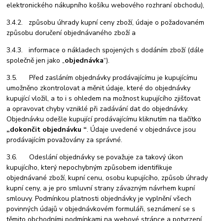
elektronického nákupního košíku webového rozhraní obchodu),
3.4.2. způsobu úhrady kupní ceny zboží, údaje o požadovaném
způsobu doručení objednávaného zboží a
3.4.3. informace o nákladech spojených s dodáním zboží (dále
společně jen jako „
objednávka
“).
3.5. Před zasláním objednávky prodávajícímu je kupujícímu
umožněno zkontrolovat a měnit údaje, které do objednávky
kupující vložil, a to i s ohledem na možnost kupujícího zjišťovat
a opravovat chyby vzniklé při zadávání dat do objednávky.
Objednávku odešle kupující prodávajícímu kliknutím na tlačítko
„dokončit objednávku “
. Údaje uvedené v objednávce jsou
prodávajícím považovány za správné.
3.6. Odeslání objednávky se považuje za takový úkon
kupujícího, který nepochybným způsobem identifikuje
objednávané zboží, kupní cenu, osobu kupujícího, způsob úhrady
kupní ceny, a je pro smluvní strany závazným návrhem kupní
smlouvy. Podmínkou platnosti objednávky je vyplnění všech
povinných údajů v objednávkovém formuláři, seznámení se s
těmito obchodními podmínkami na webové stránce a potvrzení