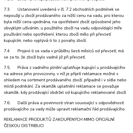
7.3. Ustanovení uvedená v čl. 7.2 obchodních podmínek se
nepoužijí u zboží prodávaného za nižší cenu na vadu, pro kterou
byla nižší cena ujednána, na opotřebení zboží způsobené jeho
obvyklým užíváním, u použitého zboží na vadu odpovídající míře
používání nebo opotřebení, kterou zboží mělo při převzetí
kupujícím, nebo vyplývá-li to z povahy zboží.
7.4. Projeví-li se vada v průběhu šesti měsíců od převzetí, má
se za to, že zboží bylo vadné již při převzetí.
7.5. Práva z vadného plnění uplatňuje kupující u prodávajícího
na adrese jeho provozovny, v níž je přijetí reklamace možné s
ohledem na sortiment prodávaného zboží, případně i v sídle nebo
místě podnikání. Za okamžik uplatnění reklamace se považuje
okamžik, kdy prodávající obdržel od kupujícího reklamované zboží.
7.6. Další práva a povinnosti stran související s odpovědností
prodávajícího za vady může upravit reklamační řád prodávajícího.
REKLAMACE PRODUKTŮ ZAKOUPENÝCH MIMO OFICIÁLNÍ
ČESKOU DISTRIBUCI