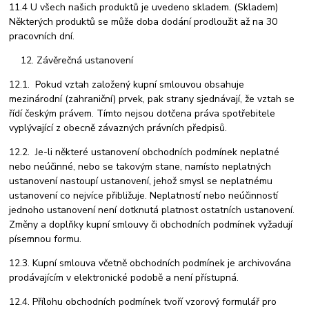
11.4 U všech našich produktů je uvedeno skladem. (Skladem)
Některých produktů se může doba dodání prodloužit až na 30
pracovních dní.
Závěrečná ustanovení
12.1. Pokud vztah založený kupní smlouvou obsahuje
mezinárodní (zahraniční) prvek, pak strany sjednávají, že vztah se
řídí českým právem. Tímto nejsou dotčena práva spotřebitele
vyplývající z obecně závazných právních předpisů.
12.2. Je-li některé ustanovení obchodních podmínek neplatné
nebo neúčinné, nebo se takovým stane, namísto neplatných
ustanovení nastoupí ustanovení, jehož smysl se neplatnému
ustanovení co nejvíce přibližuje. Neplatností nebo neúčinností
jednoho ustanovení není dotknutá platnost ostatních ustanovení.
Změny a doplňky kupní smlouvy či obchodních podmínek vyžadují
písemnou formu.
12.3. Kupní smlouva včetně obchodních podmínek je archivována
prodávajícím v elektronické podobě a není přístupná.
12.4. Přílohu obchodních podmínek tvoří vzorový formulář pro