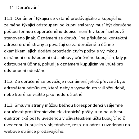
Doručování
11.1. Oznámení týkající se vztahů prodávajícího a kupujícího,
zejména týkající odstoupení od kupní smlouvy, musí být doručena
poštou formou doporučeného dopisu, není-li v kupní smlouvě
stanoveno jinak. Oznámení se doručují na příslušnou kontaktní
adresu druhé strany a považují se za doručené a účinné
okamžikem jejich dodání prostřednictvím pošty, s výjimkou
oznámení o odstoupení od smlouvy učiněného kupujícím, kdy je
odstoupení účinné, pokud je oznámení kupujícím ve lhůtě pro
odstoupení odesláno.
11.2. Za doručené se považuje i oznámení, jehož převzetí bylo
adresátem odmítnuto, které nebylo vyzvednuto v úložní době,
nebo které se vrátilo jako nedoručitelné.
11.3. Smluvní strany můžou běžnou korespondenci vzájemně
doručovat prostřednictvím elektronické pošty, a to na adresu
elektronické pošty uvedenou v uživatelském účtu kupujícího či
uvedenou kupujícím v objednávce, resp. na adresu uvedenou na
webové stránce prodávajícího.