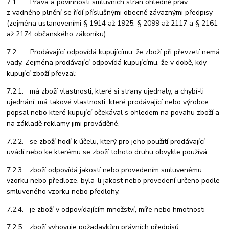
7.1. Práva a povinnosti smluvních stran ohledně práv
z vadného plnění se řídí příslušnými obecně závaznými předpisy
(zejména ustanoveními § 1914 až 1925, § 2099 až 2117 a § 2161
až 2174 občanského zákoníku).
7.2. Prodávající odpovídá kupujícímu, že zboží při převzetí nemá
vady. Zejména prodávající odpovídá kupujícímu, že v době, kdy
kupující zboží převzal:
7.2.1. má zboží vlastnosti, které si strany ujednaly, a chybí-li
ujednání, má takové vlastnosti, které prodávající nebo výrobce
popsal nebo které kupující očekával s ohledem na povahu zboží a
na základě reklamy jimi prováděné,
7.2.2. se zboží hodí k účelu, který pro jeho použití prodávající
uvádí nebo ke kterému se zboží tohoto druhu obvykle používá,
7.2.3. zboží odpovídá jakostí nebo provedením smluvenému
vzorku nebo předloze, byla-li jakost nebo provedení určeno podle
smluveného vzorku nebo předlohy,
7.2.4. je zboží v odpovídajícím množství, míře nebo hmotnosti
7.2.5. zboží vyhovuje požadavkům právních předpisů.