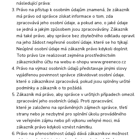
následující práva:
Právo na přístup k osobním údajům znamená, že zákazník
má právo od správce získat informace o tom, zda
zpracovává jeho osobní údaje, a pokud ano, o jaké údaje
se jedná a jakým způsobem jsou zpracovávány. Zákazník
má také právo, aby správce bez zbytečného odkladu opravil
na jeho žádost nepřesné osobní údaje, které se ho týkají.
Neúplné osobní údaje má zákazník právo kdykoli doplnit.
Toto právo lze realizovat zejména prostřednictvím
zákaznického účtu na webu e-shopu www.greeneco.cz
Právo na výmaz osobních údajů představuje jinými slovy
vyjádřenou povinnost správce zlikvidovat osobní údaje,
které o zákazníkovi zpracovává, pokud jsou splněny určité
podmínky a zákazník o to požádá.
Zákazník má právo, aby správce v určitých případech omezil
zpracování jeho osobních údajů. Proti zpracování,
které je založeno na oprávněných zájmech správce, třetí
strany nebo je nezbytné pro splnění úkolu prováděného
ve veřejném zájmu nebo při výkonu veřejné moci, má
zákazník právo kdykoli vznést námitku.
Právo na přenositelnost údajů dává zákazníkovi možnost