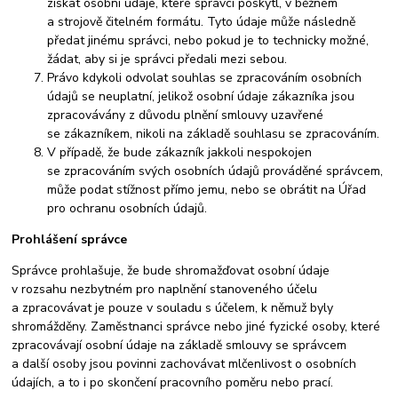
získat osobní údaje, které správci poskytl, v běžném
a strojově čitelném formátu. Tyto údaje může následně
předat jinému správci, nebo pokud je to technicky možné,
žádat, aby si je správci předali mezi sebou.
Právo kdykoli odvolat souhlas se zpracováním osobních
údajů se neuplatní, jelikož osobní údaje zákazníka jsou
zpracovávány z důvodu plnění smlouvy uzavřené
se zákazníkem, nikoli na základě souhlasu se zpracováním.
V případě, že bude zákazník jakkoli nespokojen
se zpracováním svých osobních údajů prováděné správcem,
může podat stížnost přímo jemu, nebo se obrátit na Úřad
pro ochranu osobních údajů.
Prohlášení správce
Správce prohlašuje, že bude shromažďovat osobní údaje
v rozsahu nezbytném pro naplnění stanoveného účelu
a zpracovávat je pouze v souladu s účelem, k němuž byly
shromážděny. Zaměstnanci správce nebo jiné fyzické osoby, které
zpracovávají osobní údaje na základě smlouvy se správcem
a další osoby jsou povinni zachovávat mlčenlivost o osobních
údajích, a to i po skončení pracovního poměru nebo prací.