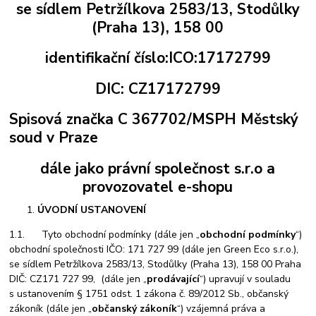
se sídlem
Petržílkova 2583/13, Stodůlky
(Praha 13), 158 00
identifikační číslo:ICO:17172799
DIC: CZ17172799
Spisová značka
C 367702/MSPH Městský
soud v Praze
dále jako právní společnost s.r.o a
provozovatel e-shopu
ÚVODNÍ USTANOVENÍ
1.1. Tyto obchodní podmínky (dále jen „
obchodní podmínky
“)
obchodní společnosti IČO: 171 727 99 (dále jen Green Eco s.r.o.),
se sídlem Petržílkova 2583/13, Stodůlky (Praha 13), 158 00 Praha
DIČ: CZ171 727 99, (dále jen „
prodávající
“) upravují v souladu
s ustanovením § 1751 odst. 1 zákona č. 89/2012 Sb., občanský
zákoník (dále jen „
občanský zákoník
“) vzájemná práva a