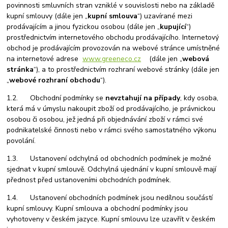
povinnosti smluvních stran vzniklé v souvislosti nebo na základě
kupní smlouvy (dále jen „
kupní smlouva
“) uzavírané mezi
prodávajícím a jinou fyzickou osobou (dále jen „
kupující
“)
prostřednictvím internetového obchodu prodávajícího. Internetový
obchod je prodávajícím provozován na webové stránce umístněné
na internetové adrese
www.greeneco.cz
(dále jen „
webová
stránka
“), a to prostřednictvím rozhraní webové stránky (dále jen
„
webové rozhraní obchodu
“).
1.2. Obchodní podmínky se
nevztahují na případy
, kdy osoba,
která má v úmyslu nakoupit zboží od prodávajícího, je právnickou
osobou či osobou, jež jedná při objednávání zboží v rámci své
podnikatelské činnosti nebo v rámci svého samostatného výkonu
povolání.
1.3. Ustanovení odchylná od obchodních podmínek je možné
sjednat v kupní smlouvě. Odchylná ujednání v kupní smlouvě mají
přednost před ustanoveními obchodních podmínek.
1.4. Ustanovení obchodních podmínek jsou nedílnou součástí
kupní smlouvy. Kupní smlouva a obchodní podmínky jsou
vyhotoveny v českém jazyce. Kupní smlouvu lze uzavřít v českém