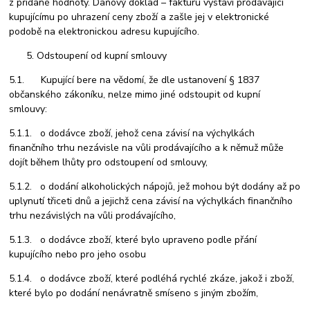
z přidané hodnoty. Daňový doklad – fakturu vystaví prodávající
kupujícímu po uhrazení ceny zboží a zašle jej v elektronické
podobě na elektronickou adresu kupujícího.
Odstoupení od kupní smlouvy
5.1. Kupující bere na vědomí, že dle ustanovení § 1837
občanského zákoníku, nelze mimo jiné odstoupit od kupní
smlouvy:
5.1.1. o dodávce zboží, jehož cena závisí na výchylkách
finančního trhu nezávisle na vůli prodávajícího a k němuž může
dojít během lhůty pro odstoupení od smlouvy,
5.1.2. o dodání alkoholických nápojů, jež mohou být dodány až po
uplynutí třiceti dnů a jejichž cena závisí na výchylkách finančního
trhu nezávislých na vůli prodávajícího,
5.1.3. o dodávce zboží, které bylo upraveno podle přání
kupujícího nebo pro jeho osobu
5.1.4. o dodávce zboží, které podléhá rychlé zkáze, jakož i zboží,
které bylo po dodání nenávratně smíseno s jiným zbožím,