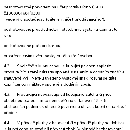
bezhotovostně převodem na účet prodávajícího ČSOB
čú:308304684/0300
, vedený u společnosti (dále jen „
účet prodávajícího
“);
bezhotovostně prostřednictvím platebního systému Com Gate
s.r.o.
bezhotovostně platební kartou;
prostřednictvím úvěru poskytnutého třetí osobou.
4.2. Společně s kupní cenou je kupující povinen zaplatit
prodávajícímu také náklady spojené s balením a dodáním zboží ve
smluvené výši. Není-li uvedeno výslovně jinak, rozumí se dále
kupní cenou i náklady spojené s dodáním zboží.
4.3. Prodávající nepožaduje od kupujícího zálohu či jinou
obdobnou platbu. Tímto není dotčeno ustanovení čl. 4.6
obchodních podmínek ohledně povinnosti uhradit kupní cenu zboží
předem.
4.4. V případě platby v hotovosti či v případě platby na dobírku
je kupní cena splatná při převzetí zboží. V případě bezhotovostní