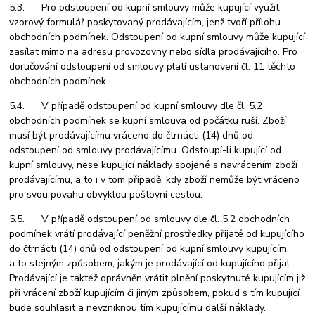
5.3. Pro odstoupení od kupní smlouvy může kupující využit
vzorový formulář poskytovaný prodávajícím, jenž tvoří přílohu
obchodních podmínek. Odstoupení od kupní smlouvy může kupující
zasílat mimo na adresu provozovny nebo sídla prodávajícího. Pro
doručování odstoupení od smlouvy platí ustanovení čl. 11 těchto
obchodních podmínek.
5.4. V případě odstoupení od kupní smlouvy dle čl. 5.2
obchodních podmínek se kupní smlouva od počátku ruší. Zboží
musí být prodávajícímu vráceno do čtrnácti (14) dnů od
odstoupení od smlouvy prodávajícímu. Odstoupí-li kupující od
kupní smlouvy, nese kupující náklady spojené s navrácením zboží
prodávajícímu, a to i v tom případě, kdy zboží nemůže být vráceno
pro svou povahu obvyklou poštovní cestou.
5.5. V případě odstoupení od smlouvy dle čl. 5.2 obchodních
podmínek vrátí prodávající peněžní prostředky přijaté od kupujícího
do čtrnácti (14) dnů od odstoupení od kupní smlouvy kupujícím,
a to stejným způsobem, jakým je prodávající od kupujícího přijal.
Prodávající je taktéž oprávněn vrátit plnění poskytnuté kupujícím již
při vrácení zboží kupujícím či jiným způsobem, pokud s tím kupující
bude souhlasit a nevzniknou tím kupujícímu další náklady.