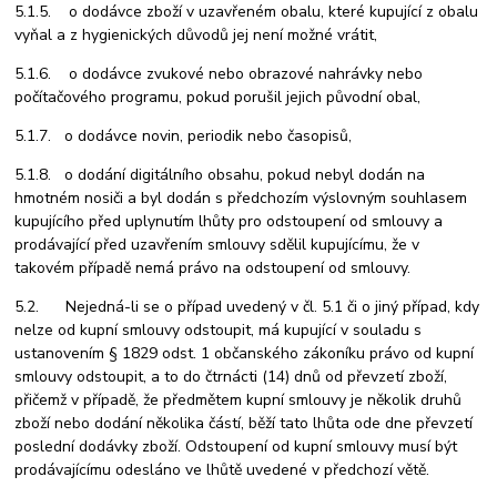
5.1.5. o dodávce zboží v uzavřeném obalu, které kupující z obalu
vyňal a z hygienických důvodů jej není možné vrátit,
5.1.6. o dodávce zvukové nebo obrazové nahrávky nebo
počítačového programu, pokud porušil jejich původní obal,
5.1.7. o dodávce novin, periodik nebo časopisů,
5.1.8. o dodání digitálního obsahu, pokud nebyl dodán na
hmotném nosiči a byl dodán s předchozím výslovným souhlasem
kupujícího před uplynutím lhůty pro odstoupení od smlouvy a
prodávající před uzavřením smlouvy sdělil kupujícímu, že v
takovém případě nemá právo na odstoupení od smlouvy.
5.2. Nejedná-li se o případ uvedený v čl. 5.1 či o jiný případ, kdy
nelze od kupní smlouvy odstoupit, má kupující v souladu s
ustanovením § 1829 odst. 1 občanského zákoníku právo od kupní
smlouvy odstoupit, a to do čtrnácti (14) dnů od převzetí zboží,
přičemž v případě, že předmětem kupní smlouvy je několik druhů
zboží nebo dodání několika částí, běží tato lhůta ode dne převzetí
poslední dodávky zboží. Odstoupení od kupní smlouvy musí být
prodávajícímu odesláno ve lhůtě uvedené v předchozí větě.