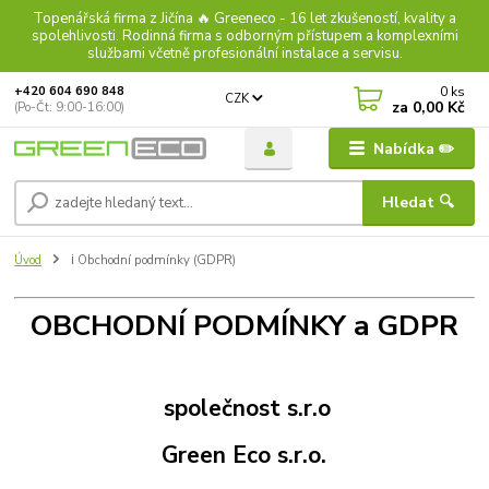
Topenářská firma z Jičína 🔥 Greeneco - 16 let zkušeností, kvality a
spolehlivosti. Rodinná firma s odborným přístupem a komplexními
službami včetně profesionální instalace a servisu.
0
ks
+420 604 690 848
CZK
za
0,00 Kč
(Po-Čt: 9:00-16:00)
Nabídka ✏️
Hledat 🔍
Úvod
ℹ︎ Obchodní podmínky (GDPR)
OBCHODNÍ PODMÍNKY a GDPR
společnost s.r.o
Green Eco s.r.o.