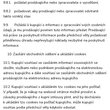
9.8.1. požádat prodávajícího nebo zpracovatele o vysvětlení,
9.8.2. požadovat, aby prodávající nebo zpracovatel odstranil
takto vzniklý stav.
9.9. Požádá-li kupující o informaci o zpracování svých osobních
údajů, je mu prodávající povinen tuto informaci předat. Prodávající
má právo za poskytnutí informace podle předchozí věty požadovat
přiměřenou úhradu nepřevyšující náklady nezbytné na poskytnutí
informace.
Zasílání obchodních sdělení a ukládání cookies
10.1. Kupující souhlasí se zasíláním informací souvisejících se
zbožím, službami nebo podnikem prodávajícího na elektronickou
adresu kupujícího a dále souhlasí se zasíláním obchodních sdělení
prodávajícím na elektronickou adresu kupujícího.
10.2. Kupující souhlasí s ukládáním tzv. cookies na jeho počítač.
V případě, že je nákup na webové stránce možné provést a
závazky prodávajícího z kupní smlouvy plnit, aniž by docházelo
k ukládání tzv. cookies na počítač kupujícího, může kupující
souhlas podle předchozí věty kdykoliv odvolat.