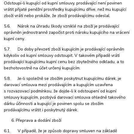
Odstoupí-li kupující od kupní smlouvy, prodávající není povinen
vrátit přijaté peněžní prostředky kupujícímu dříve, než mu kupující
zboží vrátí nebo prokáže, že zboží prodávajícímu odeslal.
5.6. Nárok na úhradu škody vzniklé na zboží je prodávající
oprávněn jednostranně započíst proti nároku kupujícího na vrácení
kupní ceny.
5.7. Do doby převzetí zboží kupujícím je prodávající oprávněn
kdykoliv od kupní smlouvy odstoupit. V takovém případě vrátí
prodávající kupujícímu kupní cenu bez zbytečného odkladu, a to
bezhotovostně na účet určený kupujícím.
5.8. Je-li společně se zbožím poskytnut kupujícímu dárek, je
darovací smlouva mezi prodávajícím a kupujícím uzavřena
s rozvazovací podmínkou, že dojde-li k odstoupení od kupní
smlouvy kupujícím, pozbývá darovací smlouva ohledně takového
dárku účinnosti a kupující je povinen spolu se zbožím
prodávajícímu vrátit i poskytnutý dárek.
Přeprava a dodání zboží
6.1. V případě, že je způsob dopravy smluven na základě