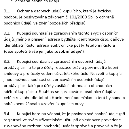
ochrana osobních údajů
9.1. Ochrana osobních údajů kupujícího, který je fyzickou
osobou, je poskytována zákonem č. 101/2000 Sb., o ochraně
osobních údajů, ve znění pozdějších předpisů.
9.2. Kupující souhlasí se zpracováním těchto svých osobních
údajů: jméno a příjmení, adresa bydliště, identifikační číslo, daňové
identifikační číslo, adresa elektronické pošty, telefonní číslo a
(dále společně vše jen jako „
osobní údaje
“).
9.3. Kupující souhlasí se zpracováním osobních údajů
prodávajícím, a to pro účely realizace práv a povinností z kupní
smlouvy a pro účely vedení uživatelského účtu. Nezvolí-li kupující
jinou možnost, souhlasí se zpracováním osobních údajů
prodávajícím také pro účely zasílání informací a obchodních
sdělení kupujícímu. Souhlas se zpracováním osobních údajů v
celém rozsahu dle tohoto článku není podmínkou, která by sama o
sobě znemožňovala uzavření kupní smlouvy.
9.4. Kupující bere na vědomí, že je povinen své osobní údaje (při
registraci, ve svém uživatelském účtu, při objednávce provedené
z webového rozhraní obchodu) uvádět správně a pravdivě a že je