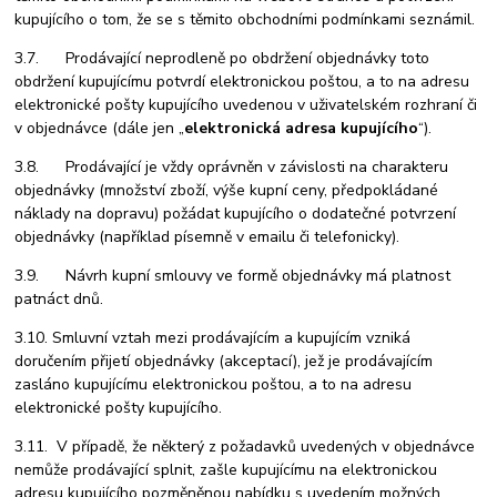
kupujícího o tom, že se s těmito obchodními podmínkami seznámil.
3.7. Prodávající neprodleně po obdržení objednávky toto
obdržení kupujícímu potvrdí elektronickou poštou, a to na adresu
elektronické pošty kupujícího uvedenou v uživatelském rozhraní či
v objednávce (dále jen „
elektronická adresa kupujícího
“).
3.8. Prodávající je vždy oprávněn v závislosti na charakteru
objednávky (množství zboží, výše kupní ceny, předpokládané
náklady na dopravu) požádat kupujícího o dodatečné potvrzení
objednávky (například písemně v emailu či telefonicky).
3.9. Návrh kupní smlouvy ve formě objednávky má platnost
patnáct dnů.
3.10. Smluvní vztah mezi prodávajícím a kupujícím vzniká
doručením přijetí objednávky (akceptací), jež je prodávajícím
zasláno kupujícímu elektronickou poštou, a to na adresu
elektronické pošty kupujícího.
3.11. V případě, že některý z požadavků uvedených v objednávce
nemůže prodávající splnit, zašle kupujícímu na elektronickou
adresu kupujícího pozměněnou nabídku s uvedením možných