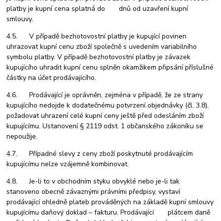
platby je kupní cena splatná do dnů od uzavření kupní
smlouvy.
4.5. V případě bezhotovostní platby je kupující povinen
uhrazovat kupní cenu zboží společně s uvedením variabilního
symbolu platby. V případě bezhotovostní platby je závazek
kupujícího uhradit kupní cenu splněn okamžikem připsání příslušné
částky na účet prodávajícího.
4.6. Prodávající je oprávněn, zejména v případě, že ze strany
kupujícího nedojde k dodatečnému potvrzení objednávky (čl. 3.8),
požadovat uhrazení celé kupní ceny ještě před odesláním zboží
kupujícímu. Ustanovení § 2119 odst. 1 občanského zákoníku se
nepoužije.
4.7. Případné slevy z ceny zboží poskytnuté prodávajícím
kupujícímu nelze vzájemně kombinovat.
4.8. Je-li to v obchodním styku obvyklé nebo je-li tak
stanoveno obecně závaznými právními předpisy, vystaví
prodávající ohledně plateb prováděných na základě kupní smlouvy
kupujícímu daňový doklad – fakturu. Prodávající plátcem daně