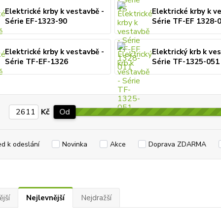
Elektrické krby k vestavbě -
Elektrické krby k v
Série EF-1323-90
Série TF-EF 1328-
Elektrické krby k vestavbě -
Elektrický krb k ve
Série TF-EF-1326
Série TF-1325-051
Kč
Od
ed k odeslání
Novinka
Akce
Doprava ZDARMA
jší
Nejlevnější
Nejdražší