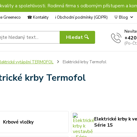
 kvality a spolehlivosti. Rodinná firma s odborným přístupem a kom
nce Greeneco
☎︎ Kontakty
ℹ︎ Obchodní podmínky (GDPR)
💡 Blog
Nevíte
Hledat 🔍
+420
(Po-Čt
lektrické vytápění TERMOFOL
Elektrické krby Termofol
trické krby Termofol
Elektrické krby k v
Krbové vložky
Série 1S