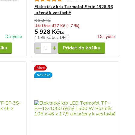
Elektrický krb Termofol Série 1326-36
určený k vestavbě
6 355 Kč
Ušetříte 427 Kč
(- 7 %)
5 928 Kč
/
ks
Do týdne
Do týdne
4 899 Kč
bez DPH
šíku
Přidat do košíku
Akce
Novinka