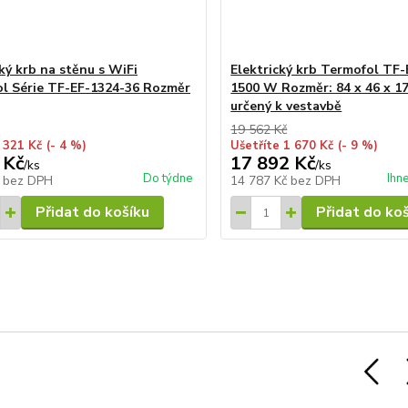
ký krb na stěnu s WiFi
Elektrický krb Termofol TF-
l Série TF-EF-1324-36 Rozměr
1500 W Rozměr: 84 x 46 x 1
určený k vestavbě
19 562 Kč
 321 Kč
(- 4 %)
Ušetříte 1 670 Kč
(- 9 %)
 Kč
17 892 Kč
/
ks
/
ks
Do týdne
Ihn
č
bez DPH
14 787 Kč
bez DPH
Přidat do košíku
Přidat do ko