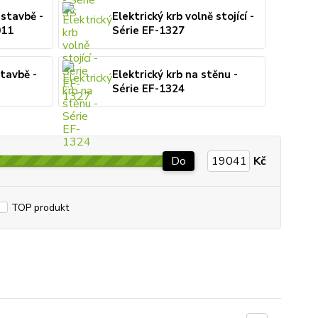
estavbě -
Elektrický krb volně stojící -
011
Série EF-1327
stavbě -
Elektrický krb na stěnu -
Série EF-1324
Do
Kč
TOP produkt