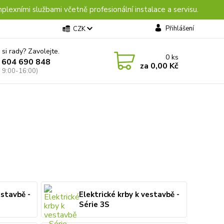
plexními službami včetně profesionální instalace a servisu.
Přihlášení
CZK
 si rady? Zavolejte.
0
ks
 604 690 848
za
0,00 Kč
: 9:00-16:00)
estavbě -
Elektrické krby k vestavbě -
Série 3S