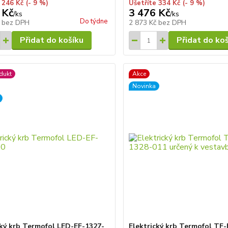
 246 Kč
(- 9 %)
Ušetříte 334 Kč
(- 9 %)
 Kč
3 476 Kč
/
ks
/
ks
Do týdne
č
bez DPH
2 873 Kč
bez DPH
Přidat do košíku
Přidat do ko
dukt
Akce
Novinka
cký krb Termofol LED-EF-1327-
Elektrický krb Termofol TF-