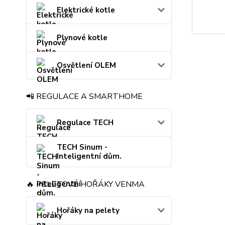
Elektrické kotle
Plynové kotle
Osvětlení OLEM
📲 REGULACE A SMARTHOME
Regulace TECH
TECH Sinum -
Inteligentní dům.
🔥 PELETOVÉ HOŘÁKY VENMA
Hořáky na pelety