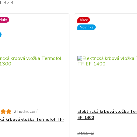
1-9 z 9
dukt
Akce
Novinka
2 hodnocení
Elektrická krbová vložka Te
EF-1400
cká krbová vložka Termofol TF-
3 810 Kč