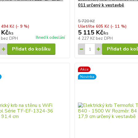
011 určený k vestavbě
5 720 Kč
 494 Kč
(- 9 %)
Ušetříte 605 Kč
(- 11 %)
 Kč
5 115 Kč
/
ks
/
ks
Ihned k odeslání
č
bez DPH
4 227 Kč
bez DPH
Přidat do košíku
Přidat do ko
Akce
Novinka