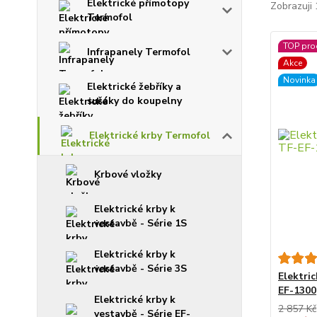
Elektrické přímotopy
Zobrazuji 
Termofol
TOP pro
Infrapanely Termofol
Akce
Novinka
Elektrické žebříky a
sušáky do koupelny
Elektrické krby Termofol
Krbové vložky
Elektrické krby k
vestavbě - Série 1S
Elektrické krby k
vestavbě - Série 3S
Elektri
EF-1300
Elektrické krby k
2 857 Kč
vestavbě - Série EF-