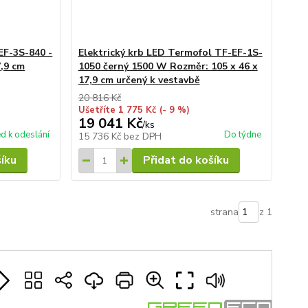
EF-3S-840 -
Elektrický krb LED Termofol TF-EF-1S-
7,9 cm
1050 černý 1500 W Rozměr: 105 x 46 x
17,9 cm určený k vestavbě
20 816 Kč
Ušetříte 1 775 Kč
(- 9 %)
19 041 Kč
/
ks
ed k odeslání
Do týdne
15 736 Kč
bez DPH
šíku
Přidat do košíku
strana
z 1