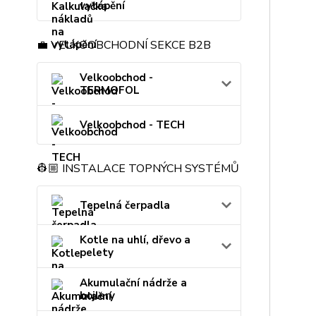
vytápění
💼 VELKOOBCHODNÍ SEKCE B2B
Velkoobchod -
TERMOFOL
Velkoobchod - TECH
👷🏼 INSTALACE TOPNÝCH SYSTÉMŮ
Tepelná čerpadla
Kotle na uhlí, dřevo a
pelety
Akumulační nádrže a
bojlery