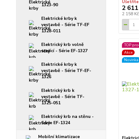
Ušetříte
1323-90
2 611
2 158 K
Elektrické krby k
vestavbě - Série TF-EF
1328-011
Elektrický krb volně
TOP pro
stojící - Série EF-1327
Akce
Novinka
Elektrické krby k
vestavbě - Série TF-EF-
1326
Elektrický krb k
vestavbě - Série TF-
1325-051
Elektrický krb na stěnu -
Série EF-1324
Mobilní klimatizace
Elektri