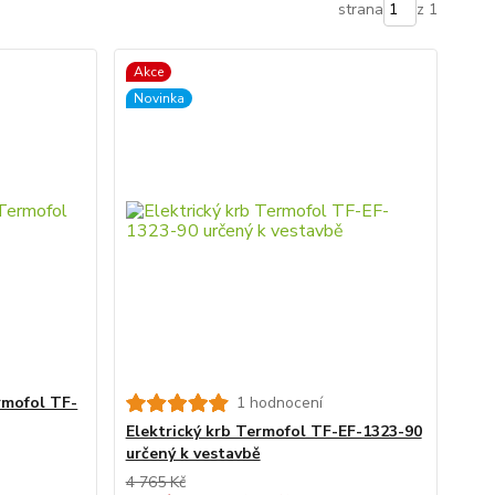
strana
z 1
Akce
Novinka
rmofol TF-
1 hodnocení
Elektrický krb Termofol TF-EF-1323-90
určený k vestavbě
4 765 Kč