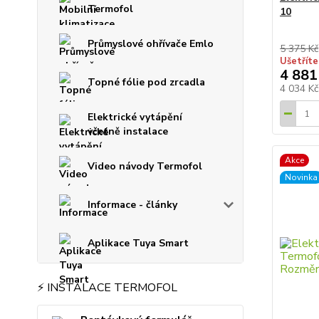
Termofol
10
Průmyslové ohřívače Emlo
5 375 Kč
Ušetříte
4 881
Topné fólie pod zrcadla
4 034 K
Elektrické vytápění
včetně instalace
Akce
Video návody Termofol
Novinka
Informace - články
Aplikace Tuya Smart
⚡ INSTALACE TERMOFOL