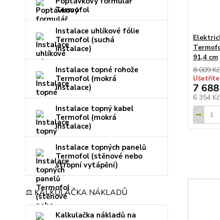
Poptávkový formulář
Termofol
Instalace uhlíkové fólie
Elektric
Termofol (suchá
Termofo
instalace)
91,4 cm
Instalace topné rohože
8 009 Kč
Termofol (mokrá
Ušetříte
7 688
instalace)
6 354 K
Instalace topný kabel
Termofol (mokrá
instalace)
Instalace topných panelů
Termofol (stěnové nebo
stropní vytápění)
⚖️ KALKULAČKA NÁKLADŮ
Kalkulačka nákladů na