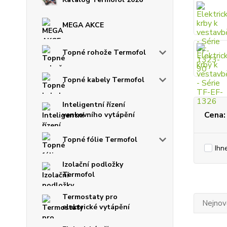
MEGA AKCE
Topné rohože Termofol
Topné kabely Termofol
Inteligentní řízení
Cena:
venkovního vytápění
Topné fólie Termofol
Ihn
Izolační podložky
Termofol
Termostaty pro
Nejnově
elektrické vytápění