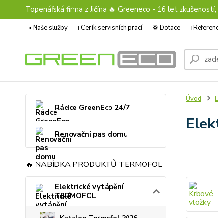
Topenářská firma z Jičína 🔥 Greeneco - 16 let zkušeností,
▪️ Naše služby
ℹ︎ Ceník servisních prací
♽ Dotace
ℹ︎ Refere
Úvod
E
Rádce GreenEco 24/7
Elek
Renovační pas domu
🔥 NABÍDKA PRODUKTŮ TERMOFOL
Elektrické vytápění
TERMOFOL
Katalog Termofol 2026