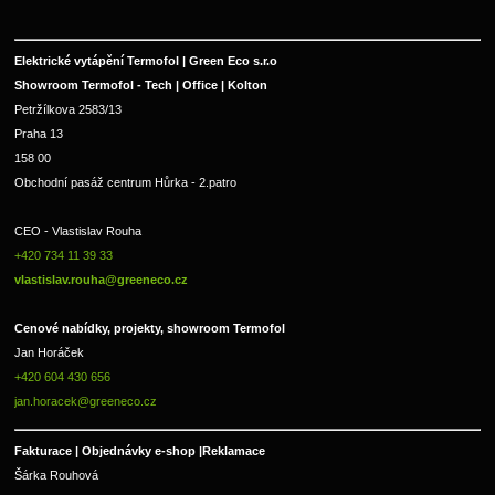
Elektrické vytápění Termofol | Green Eco s.r.o
Showroom Termofol - Tech | Office | Kolton
Petržílkova 2583/13
Praha 13
158 00
Obchodní pasáž centrum Hůrka - 2.patro
CEO - Vlastislav Rouha 
+420 734 11 39 33 
vlastislav.rouha@greeneco.cz
Cenové nabídky, projekty, showroom Termofol 
Jan Horáček
+420 604 430 656
jan.horacek@greeneco.cz
Fakturace | 
Objednávky e-shop |
Reklamace
Šárka Rouhová