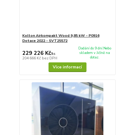
Kolton Airkompakt Wood 9,85 kW - P0916
Dotace 2022 - SVT25572
Dodání do 9 dní.Nebo
229 226 Kč
skladem v Jičíně na
/
ks
dotaz.
204 666 Kč
bez DPH
Více informací