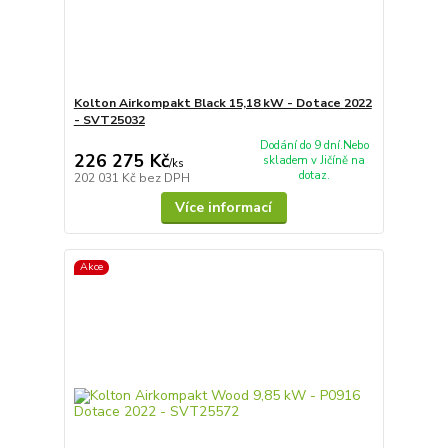
Kolton Airkompakt Black 15,18 kW - Dotace 2022
- SVT25032
Dodání do 9 dní.Nebo
226 275 Kč
skladem v Jičíně na
/
ks
dotaz.
202 031 Kč
bez DPH
Více informací
Akce