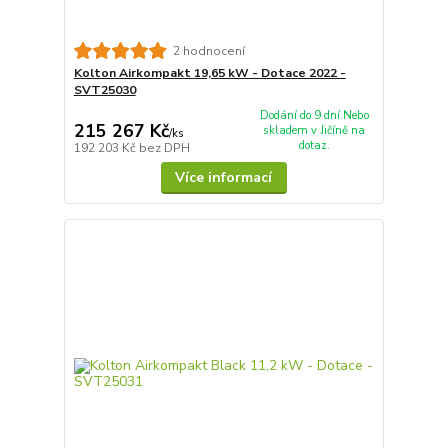
2 hodnocení
Kolton Airkompakt 19,65 kW - Dotace 2022 -
SVT25030
Dodání do 9 dní.Nebo
215 267 Kč
skladem v Jičíně na
/
ks
dotaz.
192 203 Kč
bez DPH
Více informací