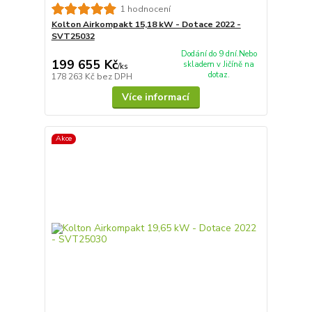
1 hodnocení
Kolton Airkompakt 15,18 kW - Dotace 2022 -
SVT25032
Dodání do 9 dní.Nebo
199 655 Kč
skladem v Jičíně na
/
ks
dotaz.
178 263 Kč
bez DPH
Více informací
Akce