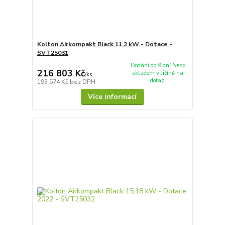
Kolton Airkompakt Black 11,2 kW - Dotace -
SVT25031
Dodání do 9 dní.Nebo
216 803 Kč
skladem v Jičíně na
/
ks
dotaz.
193 574 Kč
bez DPH
Více informací