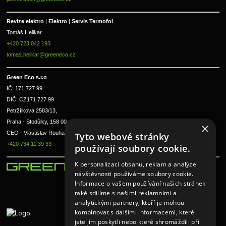
Revize elektro 
|
 Elektro 
|
 Servis Termofol 
Tomáš Helikar
+420 723 042 193
tomas.helikar@greeneco.cz
Green Eco s.r.o 
IČ: 171 727 99      
DIČ: CZ171 727 99
Petržílkova 2583/13, 
Praha - Stodůlky, 158 00 
×
CEO - Vlastislav Rouha ml.
Tyto webové stránky
+420 734 11 39 33
používají soubory cookie.
K personalizaci obsahu, reklam a analýze
návštěvnosti používáme soubory cookie.
Informace o vašem používání našich stránek
také sdílíme s našimi reklamními a
analytickými partnery, kteří je mohou
kombinovat s dalšími informacemi, které
jste jim poskytli nebo které shromáždili při