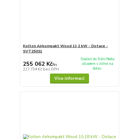
Kolton Airkompakt Wood 11,2 kW - Dotace -
SVT25031
Dodání do 9 dní.Nebo
255 062 Kč
skladem v Jičíně na
/
ks
dotaz.
227 734 Kč
bez DPH
Více informací