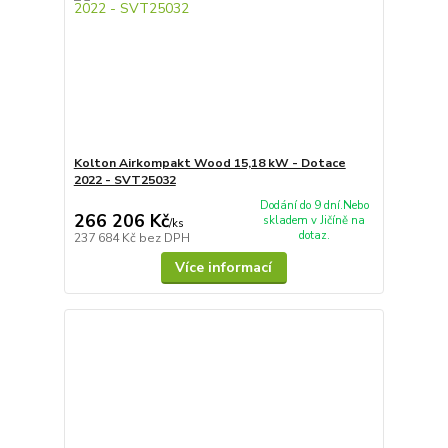
Kolton Airkompakt Wood 15,18 kW - Dotace
2022 - SVT25032
Dodání do 9 dní.Nebo
266 206 Kč
skladem v Jičíně na
/
ks
dotaz.
237 684 Kč
bez DPH
Více informací