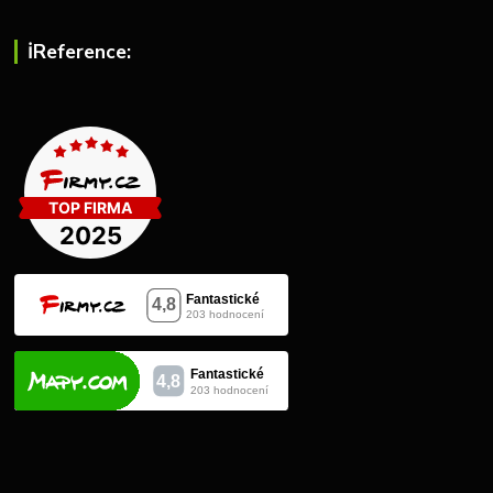
ℹ︎Reference: