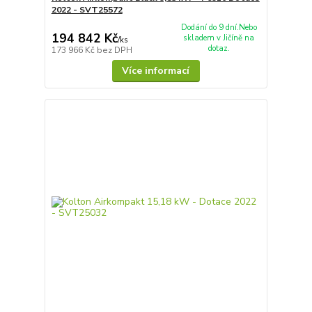
2022 - SVT25572
Dodání do 9 dní.Nebo
194 842 Kč
skladem v Jičíně na
/
ks
dotaz.
173 966 Kč
bez DPH
Více informací