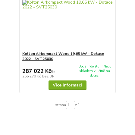
Kolton Airkompakt Wood 19,65 kW - Dotace
2022 - SVT25030
Dodání do 9 dní.Nebo
287 022 Kč
skladem v Jičíně na
/
ks
dotaz.
256 270 Kč
bez DPH
Více informací
strana
z 1