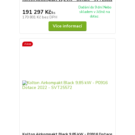
Dodání do 9 dní.Nebo
191 297 Kč
skladem v Jičíně na
/
ks
dotaz.
170 801 Kč
bez DPH
Více informací
Akce
Kolton Airkompakt Black 9,85 kW - P0916 Dotace