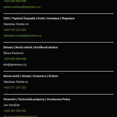
+420 604 690 848
sarka.rouhova@greeneco.cz
CEO | Teplená čerpadla | Kotle | Instalace | Regulace
Vlastislav Rouha ml.
+420 734 113 933
vlastislav.rouha@greeneco.cz
Dotace | Nová zelená | Kotlíková dotace
Šárka Rouhová
+420 604 690 848
info@greeneco.cz
Servis kotlů | Attack | Greeneco | Kolton  
Vlastislav Rouha st.
+420 777 147 153
Termofol | Technická podpora | Vzorkovna Praha
Jan Horáček
+420 604 430 656
jan.horacek@greeneco.cz