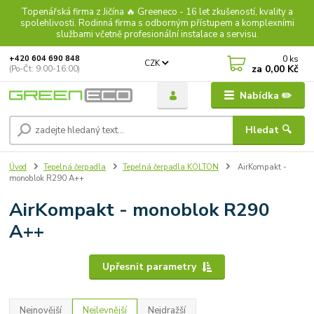
Topenářská firma z Jičína 🔥 Greeneco - 16 let zkušeností, kvality a
spolehlivosti. Rodinná firma s odborným přístupem a komplexními
službami včetně profesionální instalace a servisu.
0
ks
+420 604 690 848
CZK
za
0,00 Kč
(Po-Čt: 9:00-16:00)
Nabídka ✏️
Hledat 🔍
Úvod
Tepelná čerpadla
Tepelná čerpadla KOLTON
AirKompakt -
monoblok R290 A++
AirKompakt - monoblok R290
A++
Upřesnit parametry
Nejnovější
Nejlevnější
Nejdražší