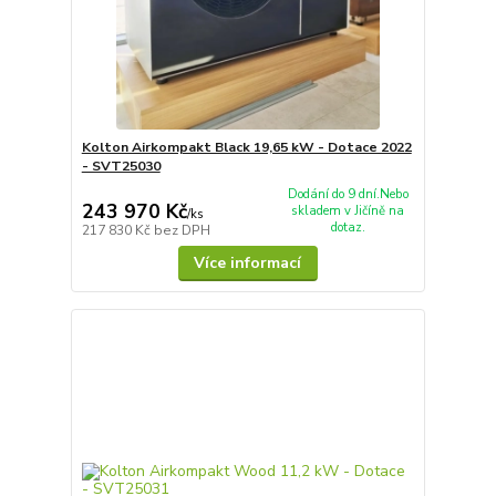
Kolton Airkompakt Black 19,65 kW - Dotace 2022
- SVT25030
Dodání do 9 dní.Nebo
243 970 Kč
skladem v Jičíně na
/
ks
dotaz.
217 830 Kč
bez DPH
Více informací