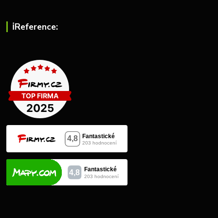
ℹ︎Reference: