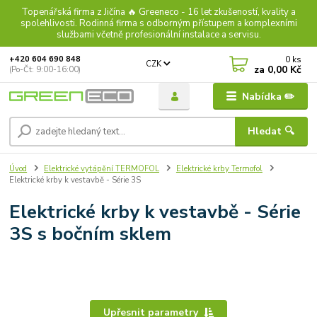
Topenářská firma z Jičína 🔥 Greeneco - 16 let zkušeností, kvality a
spolehlivosti. Rodinná firma s odborným přístupem a komplexními
službami včetně profesionální instalace a servisu.
0
ks
+420 604 690 848
CZK
za
0,00 Kč
(Po-Čt: 9:00-16:00)
Nabídka ✏️
Hledat 🔍
Úvod
Elektrické vytápění TERMOFOL
Elektrické krby Termofol
Elektrické krby k vestavbě - Série 3S
Elektrické krby k vestavbě - Série
3S s bočním sklem
Upřesnit parametry