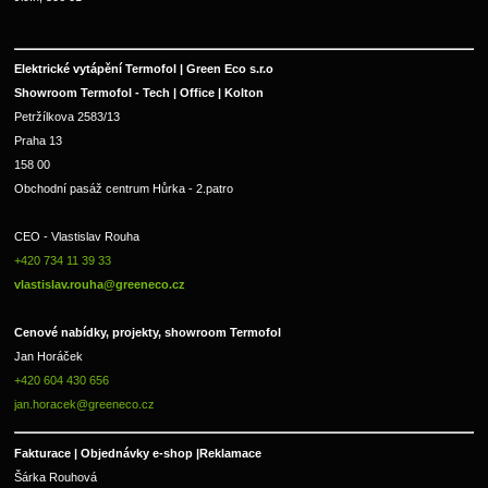
Elektrické vytápění Termofol | Green Eco s.r.o
Showroom Termofol - Tech | Office | Kolton
Petržílkova 2583/13
Praha 13
158 00
Obchodní pasáž centrum Hůrka - 2.patro
CEO - Vlastislav Rouha 
+420 734 11 39 33 
vlastislav.rouha@greeneco.cz
Cenové nabídky, projekty, showroom Termofol 
Jan Horáček
+420 604 430 656
jan.horacek@greeneco.cz
Fakturace | 
Objednávky e-shop |
Reklamace
Šárka Rouhová