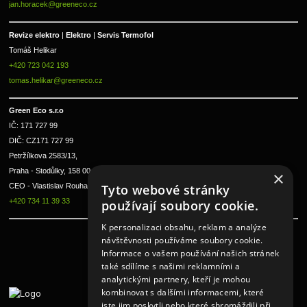
jan.horacek@greeneco.cz
Revize elektro 
|
 Elektro 
|
 Servis Termofol 
Tomáš Helikar
+420 723 042 193
tomas.helikar@greeneco.cz
Green Eco s.r.o 
IČ: 171 727 99      
DIČ: CZ171 727 99
Petržílkova 2583/13, 
Praha - Stodůlky, 158 00 
×
Tyto webové stránky
CEO - Vlastislav Rouha ml.
+420 734 11 39 33
používají soubory cookie.
K personalizaci obsahu, reklam a analýze
návštěvnosti používáme soubory cookie.
Informace o vašem používání našich stránek
také sdílíme s našimi reklamními a
analytickými partnery, kteří je mohou
kombinovat s dalšími informacemi, které
jste jim poskytli nebo které shromáždili při