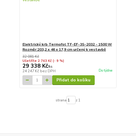
Elektrický krb Termofol TF-EF-3S-2032 - 1500 W
Rozměr:203,2 x 46 x 17,9 cm určený k vestavbě
32 081 Kč
Ušetříte 2 743 Kč
(- 9 %)
29 338 Kč
/
ks
Do týdne
24 247 Kč
bez DPH
Přidat do košíku
strana
z 1