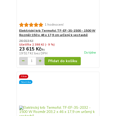
1 hodnocení
Elektrický krb Termofol TF-EF-3S-1500 - 1500 W
Rozměr:150 x 46 x 17,9 cm určený k vestavbě
26 013 Kč
Ušetříte 2 398 Kč
(- 9 %)
23 615 Kč
/
ks
Do týdne
19 517 Kč
bez DPH
Přidat do košíku
Akce
Novinka