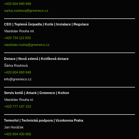
+420 604 690 848
sarka.rouhova@greeneco.cz
CEO | Teplená čerpadla | Kotle | Instalace | Regulace
Vlastislav Rouha ml.
+420 734 113 933
vlastislav.rouha@greeneco.cz
Dotace | Nová zelená | Kotlíková dotace
Šárka Rouhová
+420 604 690 848
info@greeneco.cz
Servis kotlů | Attack | Greeneco | Kolton  
Vlastislav Rouha st.
+420 777 147 153
Termofol | Technická podpora | Vzorkovna Praha
Jan Horáček
+420 604 430 656