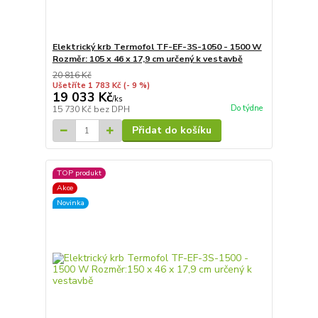
Elektrický krb Termofol TF-EF-3S-1050 - 1500 W
Rozměr: 105 x 46 x 17,9 cm určený k vestavbě
20 816 Kč
Ušetříte 1 783 Kč
(- 9 %)
19 033 Kč
/
ks
Do týdne
15 730 Kč
bez DPH
Přidat do košíku
TOP produkt
Akce
Novinka