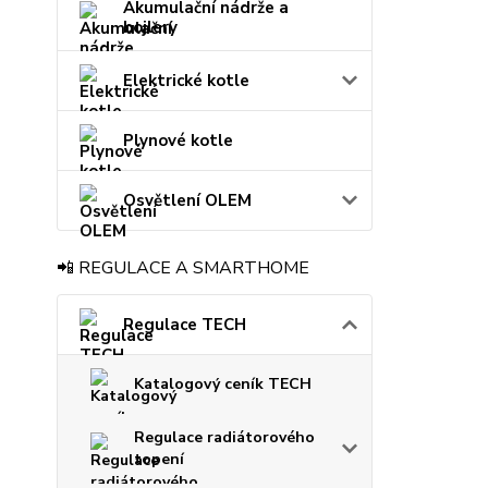
Akumulační nádrže a
bojlery
Elektrické kotle
Plynové kotle
Osvětlení OLEM
📲 REGULACE A SMARTHOME
Regulace TECH
Katalogový ceník TECH
Regulace radiátorového
topení