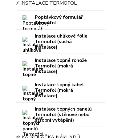
⚡ INSTALACE TERMOFOL
Poptávkový formulář
Termofol
Instalace uhlíkové fólie
Termofol (suchá
instalace)
Instalace topné rohože
Termofol (mokrá
instalace)
Instalace topný kabel
Termofol (mokrá
instalace)
Instalace topných panelů
Termofol (stěnové nebo
stropní vytápění)
⚖️ KALKULAČKA NÁKLADŮ