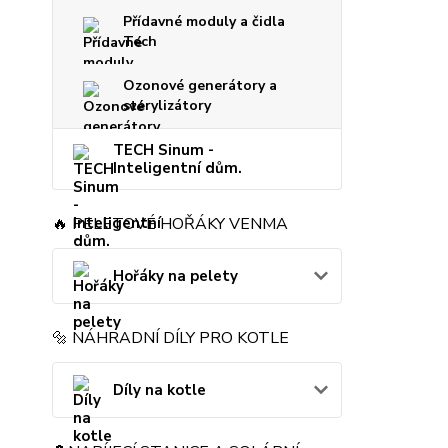
Přídavné moduly a čidla
Tech
Ozonové generátory a
sterylizátory
TECH Sinum -
Inteligentní dům.
🔥 PELETOVÉ HOŘÁKY VENMA
Hořáky na pelety
🔩 NÁHRADNÍ DÍLY PRO KOTLE
Díly na kotle