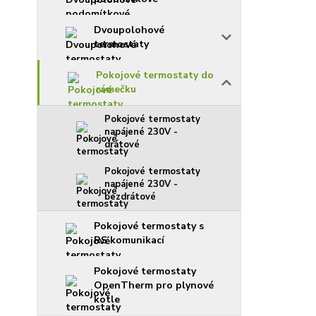
Dvoupolohové
termostaty
Pokojové termostaty do
rámečku
Pokojové termostaty
napájené 230V -
drátové
Pokojové termostaty
napájené 230V -
bezdrátové
Pokojové termostaty s
RS komunikací
Pokojové termostaty
OpenTherm pro plynové
kotle