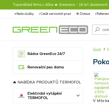
Topenářská firma z Jičína 🔥 Greeneco - 16 let zkušeností,
▪️ Naše služby
ℹ︎ Ceník servisních prací
♽ Dotace
ℹ︎ Refere
Úvod
Rádce GreenEco 24/7
Poko
Renovační pas domu
🔥 NABÍDKA PRODUKTŮ TERMOFOL
Elektrické vytápění
TERMOFOL
V této ka