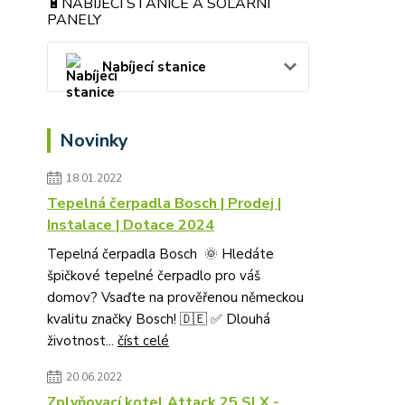
🔋NABÍJECÍ STANICE A SOLÁRNÍ
PANELY
Nabíjecí stanice
Novinky
18.01.2022
Tepelná čerpadla Bosch | Prodej |
Instalace | Dotace 2024
Tepelná čerpadla Bosch 🌞 Hledáte
špičkové tepelné čerpadlo pro váš
domov? Vsaďte na prověřenou německou
kvalitu značky Bosch! 🇩🇪 ✅ Dlouhá
životnost...
číst celé
20.06.2022
Zplyňovací kotel Attack 25 SLX -