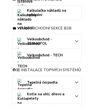
Kalkulačka nákladů na
vytápění
💼 VELKOOBCHODNÍ SEKCE B2B
Velkoobchod -
TERMOFOL
Velkoobchod - TECH
👷🏼 INSTALACE TOPNÝCH SYSTÉMŮ
Tepelná čerpadla
Kotle na uhlí, dřevo a
pelety