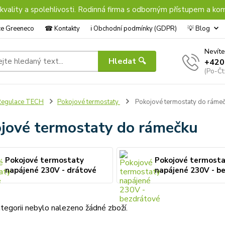
 kvality a spolehlivosti. Rodinná firma s odborným přístupem a kom
nce Greeneco
☎︎ Kontakty
ℹ︎ Obchodní podmínky (GDPR)
💡 Blog
Nevíte
Hledat 🔍
+420
(Po-Čt
Regulace TECH
Pokojové termostaty
Pokojové termostaty do ráme
jové termostaty do rámečku
Pokojové termostaty
Pokojové termost
napájené 230V - drátové
napájené 230V - b
tegorii nebylo nalezeno žádné zboží.