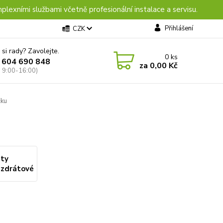
plexními službami včetně profesionální instalace a servisu.
Přihlášení
CZK
 si rady? Zavolejte.
0
ks
 604 690 848
za
0,00 Kč
: 9:00-16:00)
čku
aty
ezdrátové