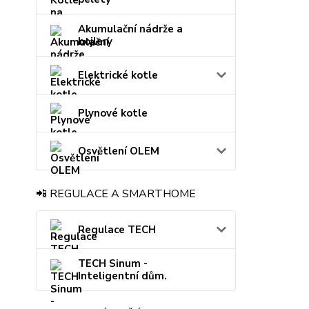
Akumulační nádrže a
bojlery
Elektrické kotle
Plynové kotle
Osvětlení OLEM
📲 REGULACE A SMARTHOME
Regulace TECH
TECH Sinum -
Inteligentní dům.