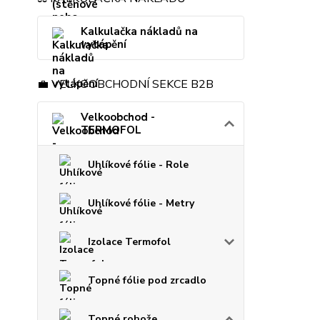
Kalkulačka nákladů na
vytápění
💼 VELKOOBCHODNÍ SEKCE B2B
Velkoobchod -
TERMOFOL
Uhlíkové fólie - Role
Uhlíkové fólie - Metry
Izolace Termofol
Topné fólie pod zrcadlo
Topné rohože