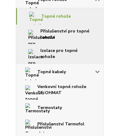
Topné rohože
Příslušenství pro topné
rohože
Izolace pro topné
rohože
Topné kabely
Venkovní topné rohože
TF-OHMAT
Termostaty
Příslušenství Termofol