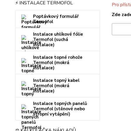
⚡ INSTALACE TERMOFOL
Pro příst
Zde zade
Poptávkový formulář
Termofol
Instalace uhlíkové fólie
Termofol (suchá
instalace)
Instalace topné rohože
Termofol (mokrá
instalace)
Instalace topný kabel
Termofol (mokrá
instalace)
Instalace topných panelů
Termofol (stěnové nebo
stropní vytápění)
⚖️ KALKULAČKA NÁKLADŮ