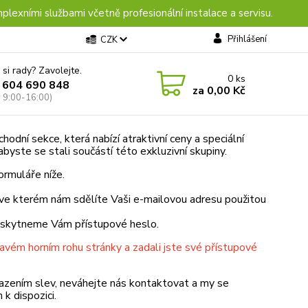
plexními službami včetně profesionální instalace a servisu.
Přihlášení
CZK
 si rady? Zavolejte.
0
ks
 604 690 848
za
0,00 Kč
: 9:00-16:00)
odní sekce, která nabízí atraktivní ceny a speciální
byste se stali součástí této exkluzivní skupiny.
ormuláře níže.
 ve kterém nám sdělíte Vaši e-mailovou adresu použitou
poskytneme Vám přístupové heslo.
ravém horním rohu stránky a zadali jste své přístupové
brazením slev, neváhejte nás kontaktovat a my se
k dispozici.