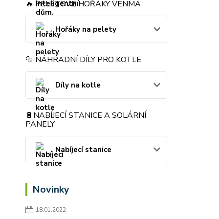
🔥 PELETOVÉ HOŘÁKY VENMA
Hořáky na pelety
🔩 NÁHRADNÍ DÍLY PRO KOTLE
Díly na kotle
🔋NABÍJECÍ STANICE A SOLÁRNÍ
PANELY
Nabíjecí stanice
Novinky
18.01.2022