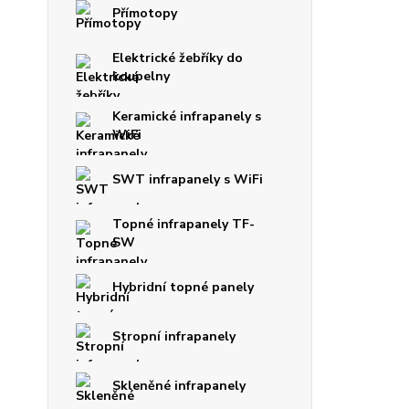
Přímotopy
Elektrické žebříky do
koupelny
Keramické infrapanely s
WiFi
SWT infrapanely s WiFi
Topné infrapanely TF-
SW
Hybridní topné panely
Stropní infrapanely
Skleněné infrapanely