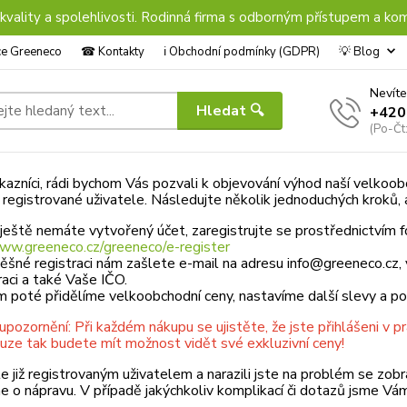
 kvality a spolehlivosti. Rodinná firma s odborným přístupem a kom
nce Greeneco
☎︎ Kontakty
ℹ︎ Obchodní podmínky (GDPR)
💡 Blog
Nevíte
Hledat 🔍
+420
(Po-Čt
kazníci, rádi bychom Vás pozvali k objevování výhod naší velkoobch
 registrované uživatele. Následujte několik jednoduchých kroků, a
ještě nemáte vytvořený účet, zaregistrujte se prostřednictvím f
www.greeneco.cz/greeneco/e-register
ěšné registraci nám zašlete e-mail na adresu info@greeneco.cz,
traci a také Vaše IČO.
m poté přidělíme velkoobchodní ceny, nastavíme další slevy a 
upozornění: Při každém nákupu se ujistěte, že jste přihlášeni v p
uze tak budete mít možnost vidět své exkluzivní ceny!
e již registrovaným uživatelem a narazili jste na problém se zo
 o nápravu. V případě jakýchkoliv komplikací či dotazů jsme Vám 