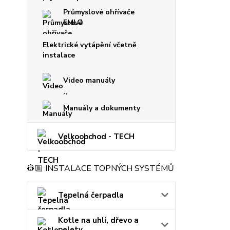
Průmyslové ohřívače
EMLO
Elektrické vytápění včetně
instalace
Video manuály
Manuály a dokumenty
Velkoobchod - TECH
👷🏼 INSTALACE TOPNÝCH SYSTÉMŮ
Tepelná čerpadla
Kotle na uhlí, dřevo a
pelety