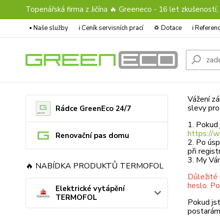
Topenářská firma z Jičína 🔥 Greeneco - 16 let zkušeností,
▪️ Naše služby
ℹ︎ Ceník servisních prací
♽ Dotace
ℹ︎ Refere
Vážení zá
slevy pro
Rádce GreenEco 24/7
1. Pokud 
https://
Renovační pas domu
2. Po úsp
při regis
3. My Vá
🔥 NABÍDKA PRODUKTŮ TERMOFOL
Důležité 
heslo. Po
Elektrické vytápění
TERMOFOL
Pokud jst
postaráme