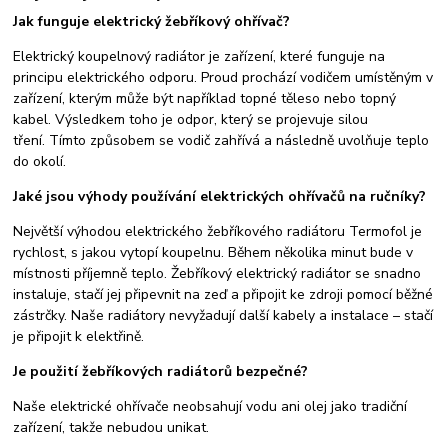
Jak funguje elektrický žebříkový ohřívač?
Elektrický koupelnový radiátor je zařízení, které funguje na
principu elektrického odporu. Proud prochází vodičem umístěným v
zařízení, kterým může být například topné těleso nebo topný
kabel. Výsledkem toho je odpor, který se projevuje silou
tření. Tímto způsobem se vodič zahřívá a následně uvolňuje teplo
do okolí.
Jaké jsou výhody používání elektrických ohřívačů na ručníky?
Největší výhodou elektrického žebříkového radiátoru Termofol je
rychlost, s jakou vytopí koupelnu. Během několika minut bude v
místnosti příjemně teplo. Žebříkový elektrický radiátor se snadno
instaluje, stačí jej připevnit na zeď a připojit ke zdroji pomocí běžné
zástrčky. Naše radiátory nevyžadují další kabely a instalace – stačí
je připojit k elektřině.
Je použití žebříkových radiátorů bezpečné?
Naše elektrické ohřívače neobsahují vodu ani olej jako tradiční
zařízení, takže nebudou unikat.