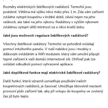
Rozměry elektrických žebříkových radiátorů Termofol jsou
podobné. Většina má výšku něco málo přes 1 m. Zda vám zařízení
zvládne vytopit koupelnu v krátké době, závisí nejen na jeho
velikosti, ale také na jeho výkonu. Radiátory s vyšším výkonem
zvládnou vytopit větší místnost za o něco kratší dobu.
Jaké jsou možnosti regulace žebříkových radiátorů?
Všechny žebříkové radiátory Termofol se pohodlně ovládají
pomocí intuitivního panelu. V naší nabídce jsou i modely s
dálkovým ovládáním a WiFi modulem, který vám umožní připojit
topné zařízení k vaší domácí internetové síti. Ohřívač pak lze
ovládat odkudkoli pomocí vyhrazené aplikace.
Jaké doplňkové funkce mají elektrické žebříkové radiátory?
Další funkcí, která výrazně usnadňuje používání našich
koupelnových radiátorů, je časovač. Umožňuje libovolně nastavit
provozní plán zařízení tak, aby při vstupu do koupelny ve zvolený
čas již bylo teplo.