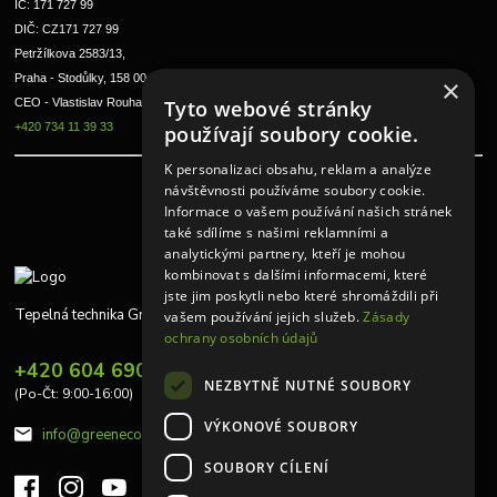
IČ: 171 727 99      
DIČ: CZ171 727 99
Petržílkova 2583/13, 
Praha - Stodůlky, 158 00 
×
CEO - Vlastislav Rouha ml.
Tyto webové stránky
+420 734 11 39 33
používají soubory cookie.
K personalizaci obsahu, reklam a analýze
návštěvnosti používáme soubory cookie.
Informace o vašem používání našich stránek
také sdílíme s našimi reklamními a
analytickými partnery, kteří je mohou
kombinovat s dalšími informacemi, které
jste jim poskytli nebo které shromáždili při
Tepelná technika Greeneco
vašem používání jejich služeb.
Zásady
ochrany osobních údajů
+420 604 690 848
NEZBYTNĚ NUTNÉ SOUBORY
(Po-Čt: 9:00-16:00)
VÝKONOVÉ SOUBORY
info@greeneco.cz
SOUBORY CÍLENÍ