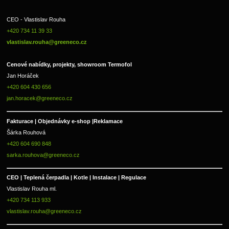
CEO - Vlastislav Rouha 
+420 734 11 39 33 
vlastislav.rouha@greeneco.cz
Cenové nabídky, projekty, showroom Termofol 
Jan Horáček
+420 604 430 656
jan.horacek@greeneco.cz
Fakturace | 
Objednávky e-shop |
Reklamace
Šárka Rouhová
+420 604 690 848
sarka.rouhova@greeneco.cz
CEO | Teplená čerpadla | Kotle | Instalace | Regulace
Vlastislav Rouha ml.
+420 734 113 933
vlastislav.rouha@greeneco.cz