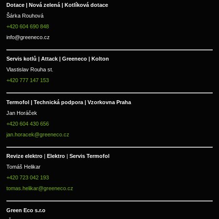
Dotace | Nová zelená | Kotlíková dotace
Šárka Rouhová
+420 604 690 848
info@greeneco.cz
Servis kotlů | Attack | Greeneco | Kolton  
Vlastislav Rouha st.
+420 777 147 153
Termofol | Technická podpora | Vzorkovna Praha
Jan Horáček
+420 604 430 656
jan.horacek@greeneco.cz
Revize elektro 
|
 Elektro 
|
 Servis Termofol 
Tomáš Helikar
+420 723 042 193
tomas.helikar@greeneco.cz
Green Eco s.r.o 