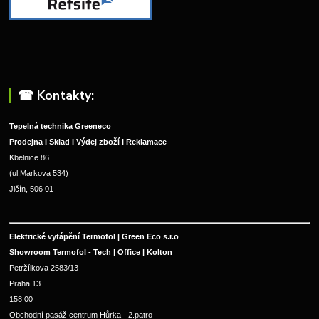
☎︎ Kontakty:
Tepelná technika Greeneco
Prodejna I Sklad I Výdej zboží I Reklamace
Kbelnice 86
(ul.Markova 534)
Jičín, 506 01
Elektrické vytápění Termofol | Green Eco s.r.o
Showroom Termofol - Tech | Office | Kolton
Petržílkova 2583/13
Praha 13
158 00
Obchodní pasáž centrum Hůrka - 2.patro