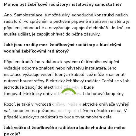
Mohou být žebříkové radiátory instalovány samostatně?
Ano. Samoinstalace je možná díky jednoduché konstrukci našich
radiátorů. Po správném a pečlivém připevnění zařízení na stěnu je
připojení jednoduché a nevyžaduje zapojení elektrikáře. Jediné, co
musíte udělat, je zapojit ohřívač do běžné zásuvky.
Jaké jsou rozdíly mezi žebříkovými radiátory a klasickými
vodními žebříkovými radiátory?
Připojení tradičního radiátoru k systému ústředního vytápění
vyžaduje odborné znalosti nebo návštěvu instalatéra. Jeho
instalace vyžaduje vedení topných kabelů, což může znamenat
nutnost bourat stěny. Elektrický žebříkový radiátor Terfol se však
jednoduše zapojí do elektrické zásuvky a bude
fungovat. Elektrický ohřívač lze instalovat do hotové koupelny.
Rozdíl je také v rychlosti ohřevu. Naše elektrické ohřívače vyhřejí
vaši koupelnu na požadovanou teplotu během několika minut. V
případě klasických radiátorů to bude trvat mnohem déle.
Jaká velikost žebříkového radiátoru bude vhodná do mého
pokoje?