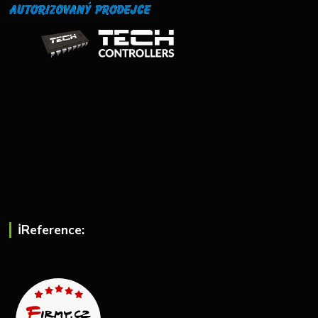
ℹ︎Reference: