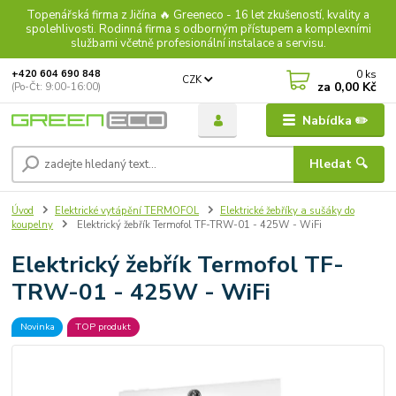
Topenářská firma z Jičína 🔥 Greeneco - 16 let zkušeností, kvality a
spolehlivosti. Rodinná firma s odborným přístupem a komplexními
službami včetně profesionální instalace a servisu.
0
ks
+420 604 690 848
CZK
za
0,00 Kč
(Po-Čt: 9:00-16:00)
Nabídka ✏️
Hledat 🔍
Úvod
Elektrické vytápění TERMOFOL
Elektrické žebříky a sušáky do
koupelny
Elektrický žebřík Termofol TF-TRW-01 - 425W - WiFi
Elektrický žebřík Termofol TF-
TRW-01 - 425W - WiFi
Novinka
TOP produkt