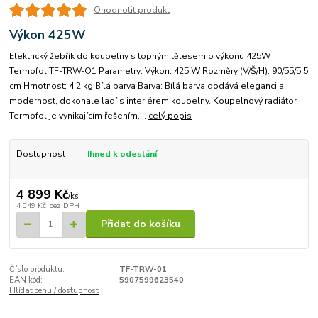
Ohodnotit produkt
Výkon 425W
Elektrický žebřík do koupelny s topným tělesem o výkonu 425W
Termofol TF-TRW-O1 Parametry: Výkon: 425 W Rozměry (V/Š/H): 90/55/5,5
cm Hmotnost: 4,2 kg Bílá barva Barva: Bílá barva dodává eleganci a
modernost, dokonale ladí s interiérem koupelny. Koupelnový radiátor
Termofol je vynikajícím řešením,...
celý popis
Dostupnost
Ihned k odeslání
4 899 Kč
/
ks
4 049 Kč
bez DPH
Přidat do košíku
Číslo produktu:
TF-TRW-01
EAN kód:
5907599623540
Hlídat cenu / dostupnost